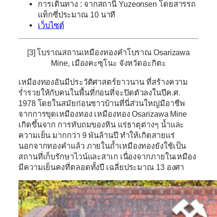
การเดินทาง : จากสถานี Yuzeonsen โดยสารรถ
แท็กซี่ประมาณ 10 นาที
เว็บไซต์
[3] โบราณสถานเหมืองทองคำโบราณ Osarizawa
Mine, เมืองคะซุโนะ จังหวัดอะกิตะ
เหมืองทองอันมีประวัติศาสตร์ยาวนาน ที่สร้างความ
ร่ำรวยให้กับคนในพื้นที่ก่อนที่จะปิดตัวลงในปีค.ศ.
1978 โดยในสมัยก่อนชาวบ้านที่นี่ส่วนใหญ่มีอาชีพ
จากการขุดเหมืองทอง เหมืองทอง Osarizawa Mine
เกิดขึ้นจาก การทับถมของหิน แร่ธาตุต่างๆ น้ำและ
ความเย็น มากกว่า 9 พันล้านปี ทำให้เกิดสายแร่
นอกจากทองคำแล้ว ภายในถ้ำเหมืองทองยังใช้เป็น
สถานที่เก็บรักษาไวน์และสาเก เนื่องจากภายในเหมือง
มีความเย็นคงที่ตลอดทั้งปี เฉลี่ยประมาณ 13 องศา