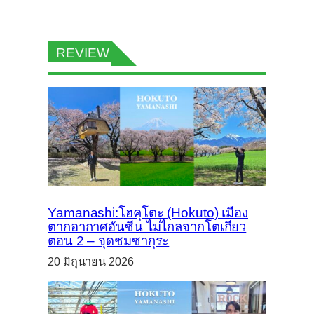
REVIEW
Yamanashi:โฮคุโตะ (Hokuto) เมือง
ตากอากาศอันซีน ไม่ไกลจากโตเกียว
ตอน 2 – จุดชมซากุระ
20 มิถุนายน 2026