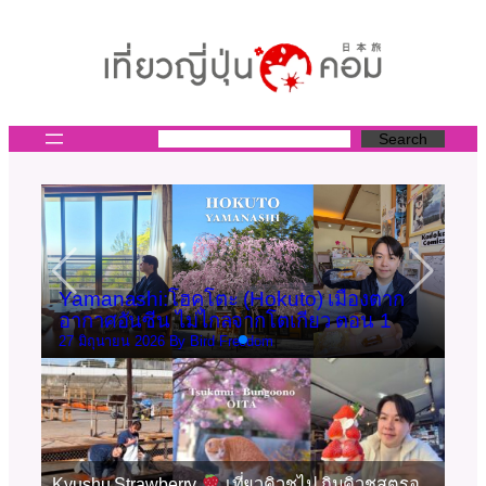
ข้าม
ไป
ยัง
เนื้อหา
Search
ก
Kyoto: แนะนำ Shimogamo สัมผัสเกียวโต
รี
ในจังหวะที่ช้าลง
RI
17 พฤษภาคม 2026 By
Bird Freedom
10 
Kyushu Strawberry
เที่ยวคิวชูไป กินคิวชูสตรอ