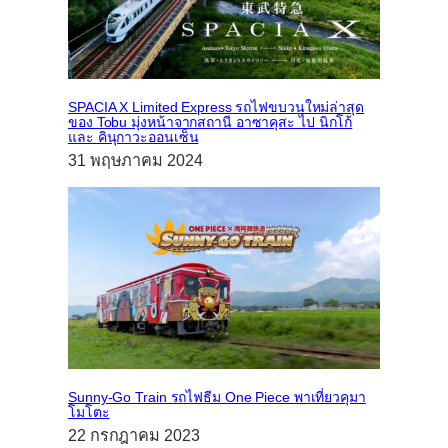
SPACIA X Limited Express รถไฟขบวนใหม่ล่าสุด
ของ Tobu มุ่งหน้าจากสถานี อาซาคุสะ ไป นิกโก้
และ คินุกาวะออนเซ็น
31 พฤษภาคม 2024
Sunny-Go Train รถไฟธีม One Piece พาเที่ยวคุมา
โมโตะ
22 กรกฎาคม 2023