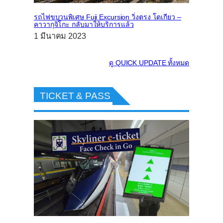
รถไฟขบวนพิเศษ Fuji Excursion วิ่งตรง โตเกียว –
คาวากุจิโกะ กลับมาให้บริการแล้ว
1 มีนาคม 2023
ดู
QUICK UPDATE
ทั้งหมด
TICKET & PASS