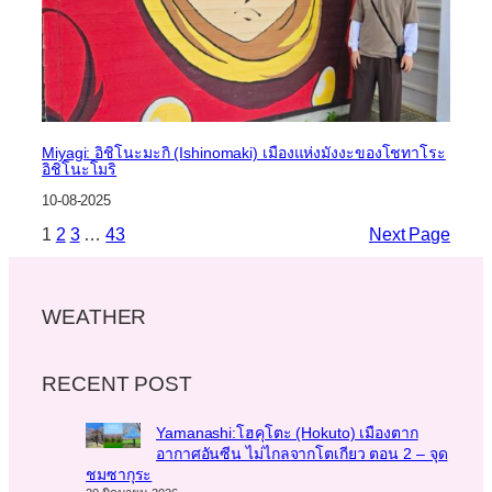
Miyagi: อิชิโนะมะกิ (Ishinomaki) เมืองแห่งมังงะของโชทาโระ
อิชิโนะโมริ
10-08-2025
1
2
3
…
43
Next Page
WEATHER
RECENT POST
Yamanashi:โฮคุโตะ (Hokuto) เมืองตาก
อากาศอันซีน ไม่ไกลจากโตเกียว ตอน 2 – จุด
ชมซากุระ