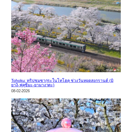
Tohoku: ทริปชมซากุระในโทโฮคุ ช่วงวันหยุดสงกรานต์ (มิ
ยางิ-ฟุคุชิมะ-ยามางาตะ)
08-02-2026