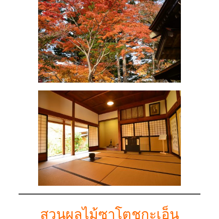
สวนผลไม้ซาโตชูกะเอ็น