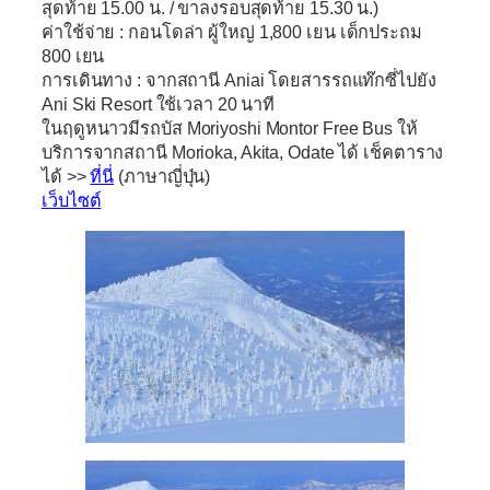
สุดท้าย 15.00 น. / ขาลงรอบสุดท้าย 15.30 น.)
ค่าใช้จ่าย : กอนโดล่า ผู้ใหญ่ 1,800 เยน เด็กประถม
800 เยน
การเดินทาง : จากสถานี Aniai โดยสารรถแท๊กซี่ไปยัง
Ani Ski Resort ใช้เวลา 20 นาที
ในฤดูหนาวมีรถบัส Moriyoshi Montor Free Bus ให้
บริการจากสถานี Morioka, Akita, Odate ได้ เช็คตาราง
ได้ >>
ที่นี่
(ภาษาญี่ปุ่น)
เว็บไซต์