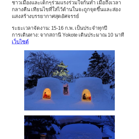
ชาวเมืองและเด็กๆร่วมแรงร่วมใจกันทำ เมื่อถึงเวลา
กลางคืน เทียนไขที่ใส่ไว้ด้านในจะถูกจุดขึ้นและส่อง
แสงสร้างบรรยากาศสุดอัศจรรย์
ระยะเวลาจัดงาน: 15-16 ก.พ. เป็นประจำทุกปี
การเดินทาง: จากสถานี Yokote เดินประมาณ 10 นาที
เว็บไซต์