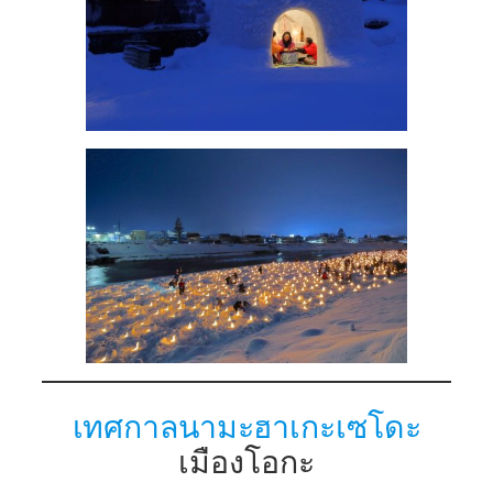
เทศกาลนามะฮาเกะเซโดะ
เมืองโอกะ