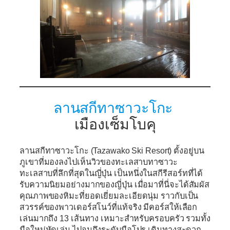
ลานสกีทาซาวะโกะ
เมืองเซ็มโบคุ
ลานสกีทาซาวะโกะ (Tazawako Ski Resort)
ตั้งอยู่บน
ภูเขาที่มองลงไปเห็นวิวของทะเลสาบทาซาวะ
ทะเลสาบที่ลึกที่สุดในญี่ปุ่น เป็นหนึ่งในสกีรีสอร์ทที่ได้
รับความนิยมอย่างมากของญี่ปุ่น เมื่อมาที่นี่จะได้สัมผัส
คุณภาพของหิมะที่ยอดเยี่ยมละเอียดนุ่ม ราวกับเป็น
สวรรค์ของพาวเดอร์สโนว์ที่แท้จริง มีคอร์สให้เลือก
เล่นมากถึง 13 เส้นทาง เหมาะสำหรับครอบครัว รวมทั้ง
มือใหม่หัดเล่น ไปจนถึงระดับมือโปร เดินทางสะดวก