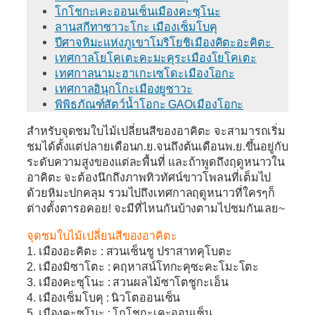
โกโชกะเคะออนเซ็นเมืองคะซุโนะ
ลานสกีทาซาวะโกะ เมืองเซ็มโบคุ
ปีศาจหิมะแห่งภูเขาโมริโยชิเมืองคิตะอะคิตะ
เทศกาลโยโคเตะคะมะคุระเมืองโยโคเตะ
เทศกาลนามะฮาเกะเซโดะเมืองโอกะ
เทศกาลอินุกโกะเมืองยูซาวะ
พิพิธภัณฑ์สัตว์น้ำโอกะ GAOเมืองโอกะ
สำหรับจุดชมใบไม้เปลี่ยนสีของอาคิตะ จะสามารถเริ่ม
ชมได้ตั้งแต่ปลายเดือนก.ย.จนถึงต้นเดือนพ.ย.ขึ้นอยู่กับ
ระดับความสูงของแต่ละพื้นที่ และถ้าพูดถึงฤดูหนาวใน
อาคิตะ จะต้องนึกถึงภาพทิวทัศน์ขาวโพลนที่เต็มไป
ด้วยหิมะปกคลุม รวมไปถึงเทศกาลฤดูหนาวที่ใครๆก็
ต่างตั้งตารอคอย! จะมีที่ไหนกันบ้างตามไปชมกันเลย~
จุดชมใบไม้เปลี่ยนสีของอาคิตะ
1. เมืองอะคิตะ : สวนเซ็นชู ปราสาทคุโบตะ
2. เมืองมิซาโตะ : คฤหาสน์โทกะคุซะคะโมะโตะ
3. เมืองคะซุโนะ : สวนผลไม้ซาโตชูกะเอ็น
4. เมืองเซ็มโบคุ : นิวโตออนเซ็น
5. เมืองคะซุโนะ : โกโชกะเคะออนเซ็น