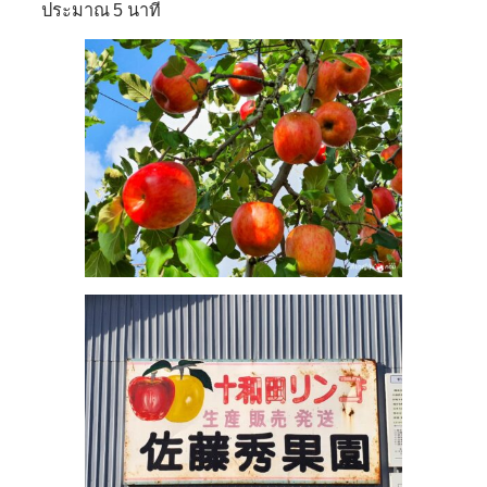
ประมาณ 5 นาที