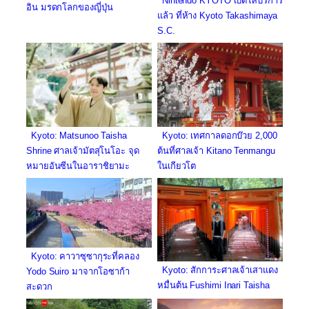
Nintendo KYOTO เปิดให้บริการ
อิน มรดกโลกของญี่ปุ่น
แล้ว ที่ห้าง Kyoto Takashimaya
S.C.
Kyoto: Matsunoo Taisha
Kyoto: เทศกาลดอกบ๊วย 2,000
Shrine ศาลเจ้ามัตสุโนโอะ จุด
ต้นที่ศาลเจ้า Kitano Tenmangu
หมายอันซีนในอาราชิยามะ
ในเกียวโต
Kyoto: คาวาซุซากุระที่คลอง
Kyoto: สักการะศาลเจ้าเสาแดง
Yodo Suiro มาจากโอซาก้า
หมื่นต้น Fushimi Inari Taisha
สะดวก