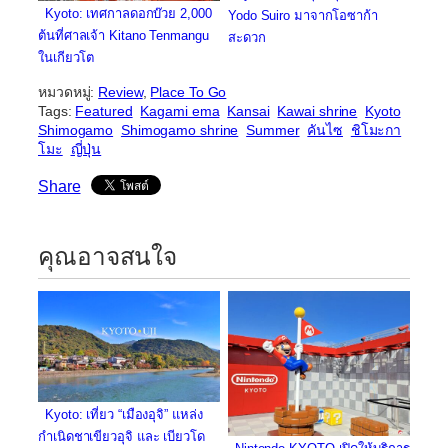
Kyoto: เทศกาลดอกบ๊วย 2,000
Yodo Suiro มาจากโอซาก้า
ต้นที่ศาลเจ้า Kitano Tenmangu
สะดวก
ในเกียวโต
หมวดหมู่:
Review
, 
Place To Go
Tags:
Featured
Kagami ema
Kansai
Kawai shrine
Kyoto
Shimogamo
Shimogamo shrine
Summer
คันไซ
ชิโมะกา
โมะ
ญี่ปุ่น
Share
คุณอาจสนใจ
Kyoto: เที่ยว “เมืองอุจิ” แหล่ง
กำเนิดชาเขียวอุจิ และ เบียวโด