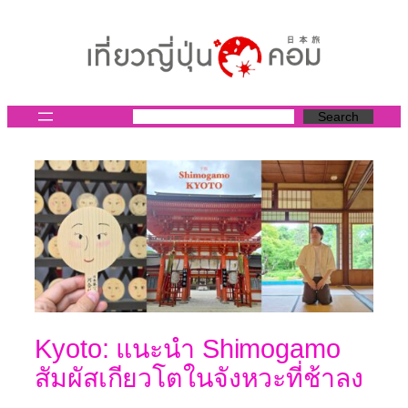
ข้าม
ไป
ยัง
เนื้อหา
Search
Kyoto: แนะนำ Shimogamo
สัมผัสเกียวโตในจังหวะที่ช้าลง