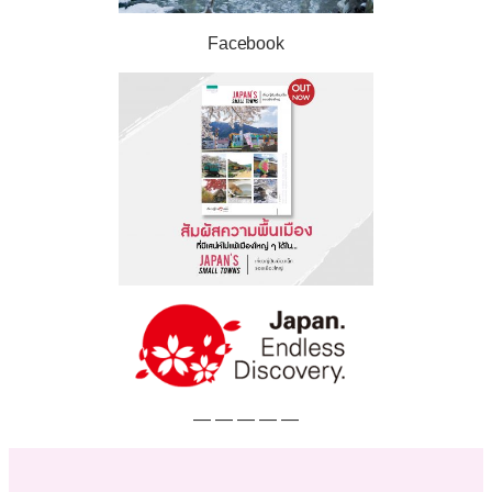
Facebook
— — — — —