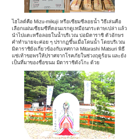
ไฮไลต์คือ
Mizu-mikuji
หรือเซียมซีลอยน้ำ วิธีเล่นคือ
เลือกแผ่นเซียมซีที่ตอนแรกดูเหมือนกระดาษเปล่า แล้ว
นำไปแตะหรือลอยในน้ำบริเวณ
บ่อมิตาราชิ
ตัวอักษร
คำทำนายจะค่อย ๆ ปรากฏขึ้นเมื่อโดนน้ำ โดยบริเวณ
มิตาราชิยังเกี่ยวข้องกับเทศกาล
Mitarashi Matsuri
พิธี
แช่เท้าขอพรให้ปราศจากโรคภัยในช่วงฤดูร้อน และยัง
เป็นที่มาของชื่อขนม
มิตาราชิดังโกะ
ด้วย