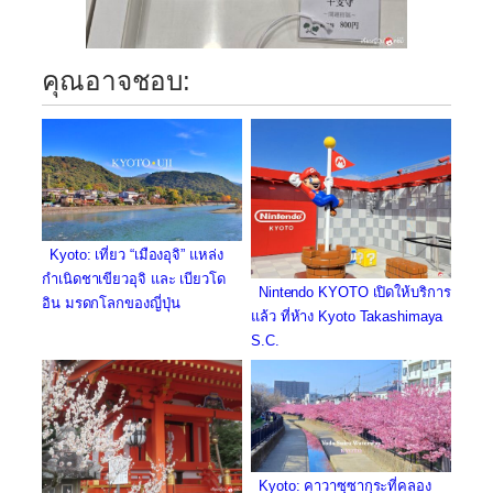
คุณอาจชอบ:
Kyoto: เที่ยว “เมืองอุจิ” แหล่ง
กำเนิดชาเขียวอุจิ และ เบียวโด
Nintendo KYOTO เปิดให้บริการ
อิน มรดกโลกของญี่ปุ่น
แล้ว ที่ห้าง Kyoto Takashimaya
S.C.
Kyoto: คาวาซุซากุระที่คลอง