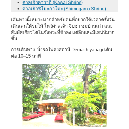
ศาลเจ้าคาวาอิ (Kawai Shrine)
ศาลเจ้าชิโมะกาโมะ (Shimogamo Shrine)
เส้นทางนี้เหมาะมากสำหรับคนที่อยากใช้เวลาครึ่งวัน
เดินเล่นใต้ร่มไม้ ไหว้ศาลเจ้า จิบชา ชมบ้านเก่า และ
สัมผัสเกียวโตในจังหวะที่ช้าลง แต่ลึกและมีเสน่ห์มาก
ขึ้น
การเดินทาง: นั่งรถไฟลงสถานี Demachiyanagi เดิน
ต่อ 10–15 นาที