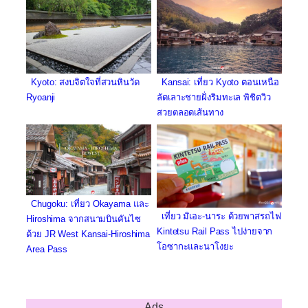
Kyoto: สงบจิตใจที่สวนหินวัด
Kansai: เที่ยว Kyoto ตอนเหนือ
Ryoanji
ลัดเลาะชายฝั่งริมทะเล พิชิตวิว
สวยตลอดเส้นทาง
Chugoku: เที่ยว Okayama และ
เที่ยว มิเอะ-นาระ ด้วยพาสรถไฟ
Hiroshima จากสนามบินคันไซ
Kintetsu Rail Pass ไปง่ายจาก
ด้วย JR West Kansai-Hiroshima
โอซากะและนาโงยะ
Area Pass
Ads