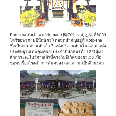
Kamo no Yashiro e Etomode 鴨の社へ えと詣
คือการ
ไหว้ขอพรตามปีนักษัตร โดยจุดสำคัญอยู่ที่
Koto-sha
ซึ่งเป็นกลุ่มศาลเจ้าเล็ก 7 แห่งบริเวณด้านใน แต่ละแห่ง
ประดิษฐานเทพคุ้มครองประจำปีนักษัตรทั้ง 12 ปี ผู้มา
สักการะจะไหว้ศาลเจ้าที่ตรงกับปีเกิดของตัวเอง เพื่อ
ขอพรเรื่องโชคดี การคุ้มครอง และความเป็นสิริมงคล