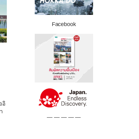
Facebook
ออิ
่า
— — — — —