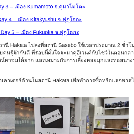
 Day 3 – เมือง Kumamoto จ.คุมาโมโตะ
 Day 4 – เมือง Kitakyushu จ.ฟุกุโอกะ
อ Day 5 – เมือง Fukuoka จ.ฟุกุโอกะ
สถานี Hakata ไปลงที่สถานี Sasebo ใช้เวลาประมาณ 2 ชั่วโ
ายคนรู้จักกันดี ที่รอบนี้ตั้งใจจะมาดูอีเวนต์กับโชว์ในตอนกล
ิวทัศน์หาชมได้ยาก และเหมาะกับการเลี้ยงหอยมุกและหอยนาง
อเคาเตอร์ด้านในสถานี Hakata เพื่อทำการซื้อหรือแลกพาสไ