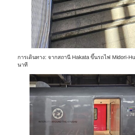
การเดินทาง: จากสถานี Hakata ขึ้นรถไฟ Midori-H
นาที