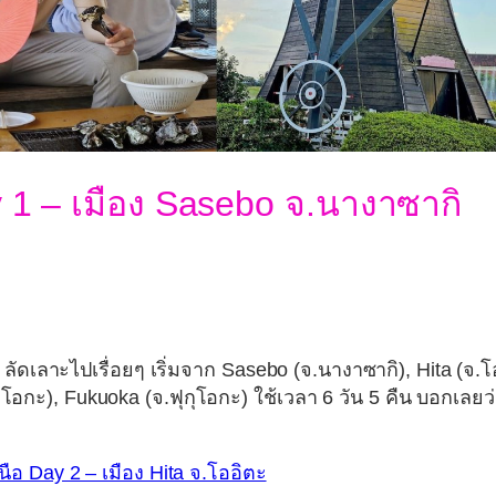
y 1 – เมือง Sasebo จ.นางาซากิ
 ลัดเลาะไปเรื่อยๆ เริ่มจาก Sasebo (จ.นางาซากิ), Hita (จ.โ
โอกะ), Fukuoka (จ.ฟุกุโอกะ) ใช้เวลา 6 วัน 5 คืน บอกเลยว
หนือ Day 2 – เมือง Hita จ.โออิตะ