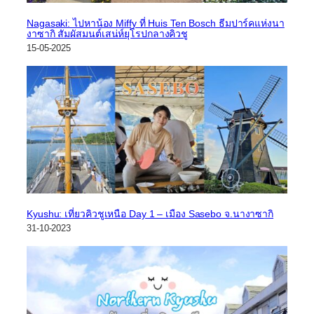
Nagasaki: ไปหาน้อง Miffy ที่ Huis Ten Bosch ธีมปาร์คแห่งนา
งาซากิ สัมผัสมนต์เสน่ห์ยุโรปกลางคิวชู
15-05-2025
Kyushu: เที่ยวคิวชูเหนือ Day 1 – เมือง Sasebo จ.นางาซากิ
31-10-2023