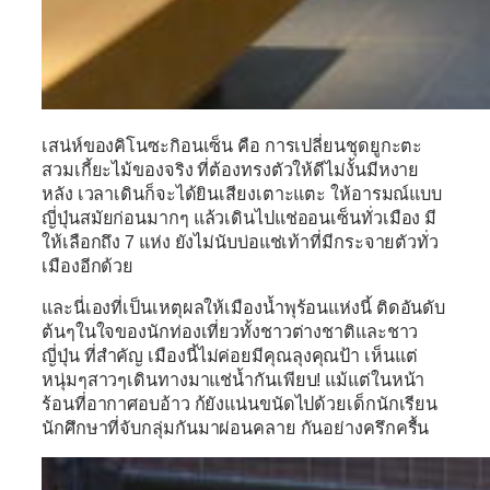
เสน่ห์ของคิโนซะกิอนเซ็น คือ การเปลี่ยนชุดยูกะตะ
สวมเกี้ยะไม้ของจริง ที่ต้องทรงตัวให้ดีไม่งั้นมีหงาย
หลัง เวลาเดินก็จะได้ยินเ
สียงเตาะแตะ ให้อารมณ์แบบ
ญี่ปุ่นสมัยก่อนมากๆ แล้วเดินไปแช่ออนเซ็นทั่วเมือง มี
ให้เลือกถึง 7 แห่ง ยังไม่นับบ่อแช่เท้าที่มีกระจายตัวทั่ว
เมืองอีกด้วย
และนี่เองที่เป็นเหตุผลให้เมืองน้ำพุร้อนแห่งนี้ ติดอันดับ
ต้นๆในใจของนักท่องเที่ยวทั้งชาวต่างชาติและชาว
ญี่ปุ่น ที่สำคัญ เมืองนี้ไม่ค่อยมีคุณลุงคุณป้า เห็นแต่
หนุ่มๆสาวๆเดินทางมาแช่น้ำกันเพียบ! แม้แต่ในหน้า
ร้อนที่อากาศอบอ้าว ก้ยังแน่นขนัดไปด้วยเด็กนักเรียน
นักศึกษาที่จับกลุ่มกันมาผ่อนคลาย กันอย่างครึกครื้น