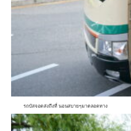
รถบัสจอดส่งถึงที่ นอนสบายๆมาตลอดทาง