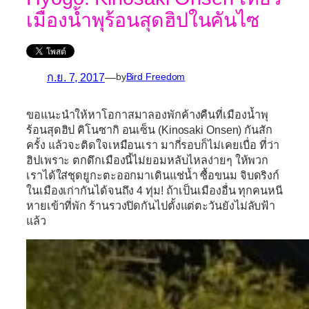
เมืองน้ำพุร้อนสุดฮิปในคันไซ
ก.ย. 7, 2017
—
by
Bird Freedom
ขอแนะนำให้หาโอกาสมาลองพักค้างคืนที่เมืองน้ำพุ
ร้อนสุดฮิป
คิโนซากิ อนเซ็น (
Kinosaki
Onsen)
กันสัก
ครั้ง แล้วจะติดใจเหมือนเรา มากี่รอบก็ไม่เคยเบื่อ ที่ว่า
ฮิปเพราะ ตกดึกเมืองนี้ไม่ยอมหลับไหลง่ายๆ ให้พวก
เราได้ใส่ชุดยูกะตะออกมาเดินแช่น้ำ ซื้อขนม จิบดริงก์
ในเมืองเก่ากันได้จนถึง 4 ทุ่ม! ถ้าเป็นเมืองอื่น ทุกคนหนี
หายเข้าที่พัก ร้านรวงปิดกันไปตั้งแต่ตะวันยังไม่ลับฟ้า
แล้ว