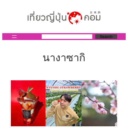
ข้าม
ไป
ยัง
เนื้อหา
Search
นางาซากิ