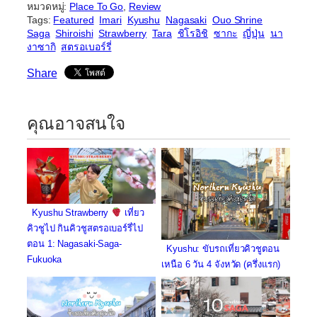
หมวดหมู่:
Place To Go
, 
Review
Tags:
Featured
Imari
Kyushu
Nagasaki
Ouo Shrine
Saga
Shiroishi
Strawberry
Tara
ชิโรอิชิ
ซากะ
ญี่ปุ่น
นา
งาซากิ
สตรอเบอร์รี่
Share
คุณอาจสนใจ
Kyushu Strawberry
เที่ยว
คิวชูไป กินคิวชูสตรอเบอร์รี่ไป
ตอน 1: Nagasaki-Saga-
Kyushu: ขับรถเที่ยวคิวชูตอน
Fukuoka
เหนือ 6 วัน 4 จังหวัด (ครึ่งแรก)