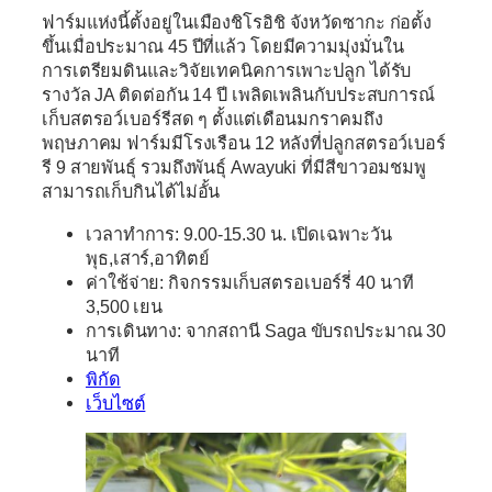
ฟาร์มแห่งนี้ตั้งอยู่ในเมืองชิโรอิชิ จังหวัดซากะ ก่อตั้ง
ขึ้นเมื่อประมาณ 45 ปีที่แล้ว โดยมีความมุ่งมั่นใน
การเตรียมดินและวิจัยเทคนิคการเพาะปลูก ได้รับ
รางวัล JA ติดต่อกัน 14 ปี เพลิดเพลินกับประสบการณ์
เก็บสตรอว์เบอร์รีสด ๆ ตั้งแต่เดือนมกราคมถึง
พฤษภาคม ฟาร์มมีโรงเรือน 12 หลังที่ปลูกสตรอว์เบอร์
รี 9 สายพันธุ์ รวมถึงพันธุ์ Awayuki ที่มีสีขาวอมชมพู
สามารถเก็บกินได้ไม่อั้น
เวลาทำการ: 9.00-15.30 น. เปิดเฉพาะวัน
พุธ,เสาร์,อาทิตย์
ค่าใช้จ่าย: กิจกรรมเก็บสตรอเบอร์รี่ 40 นาที
3,500 เยน
การเดินทาง: จากสถานี Saga ขับรถประมาณ 30
นาที
พิกัด
เว็บไซต์