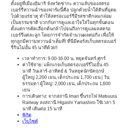
ตั้งอยู่ที่เมืองอิมาริ จังหวัดซากะ ความลับของสตรอ
เบอร์รี่หวานฉ่ำของฟาร์มนี้คือ ปลูกด้วยน้ำใต้ดินที่อุดม
ไปด้วยแร่ธาตุ ทำให้สตรอเบอร์รี่มีรสชาติกลมกล่อม
เป็นธรรมชาติ บวกกับการดูแลเอาใจใส่ในทุกขั้นตอน
ตั้งแต่การคัดเลือกต้นกล้าไปจนถึงการดูแลผลสตรอ
เบอร์รี่แต่ละลูก โดยการจำกัดจำนวนผลต่อกิ่ง เพื่อให้
ทุกลูกมีความหวานฉ่ำเต็มที่! ที่นี่มีคอร์สเก็บสตรอเบอร์
รี่กินไม่อั้น 45 นาทีด้วย!!
เวลาทำการ: 9.00-16.00 น. หยุดจันทร์,ศุกร์
ค่าใช้จ่าย: แพ็กเกจเก็บสตรอเบอร์รี่ไม่อั้น 45
นาที วันเสาร์-อาทิตย์ & วันหยุดนักขัตฤกษ์
ผู้ใหญ่ 2,200 เยน, เด็กประถม 1,700 เยน | วัน
ธรรมดา ผู้ใหญ่: 2,000 เยน, เด็กประถม 1,600
เยน
การเดินทาง: จากสถานี Imari ขึ้นรถไฟ Matsuura
Railway ลงสถานี Higashi Yamashiro ใช้เวลา 5
นาที เดินต่อ 15 นาที
พิกัด
เว็บไซต์