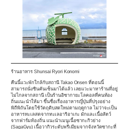
ร้านอาหาร Shunsai Ryori Konomi
คืนนี้แวะพักใกล้กับสถานี Takao Onsen ที่ตอนนี้
สามารถนั่งชินคันเซ็นมาได้แล้ว เลยแวะมาหาร้านที่อยู่
ไม่ไกลจากสถานี เป็นร้านอิซากายะโลคอลที่คนท้อง
ถิ่นแนะนำให้มา ขึ้นชื่อเรื่องอาหารญี่ปุ่นที่ปรุงอย่าง
พิถีพิถันโดยใช้วัตถุดิบสดใหม่ตามฤดูกาล ไม่ว่าจะเป็น
อาหารทะเลสดจากทะเลอาริอาเกะ ผักและเนื้อสัตว์
จากฟาร์มท้องถิ่น แนะนำเมนูเนื้อซากะกิวย่าง
(SagaGyu) เนื้อวากิวระดับพรีเมียมจากจังหวัดซากะที่