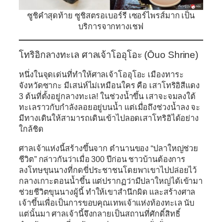
ซูชิคำสุดท้าย ซูชิสตรอเบอร์รี เซอร์ไพรส์มาก เป็น
บริการจากทางเชฟ
โทริอิกลางทะเล ศาลเจ้าโออุโอะ (Ōuo Shrine)
หนึ่งในจุดเด่นที่ทำให้ศาลเจ้าโออุโอะ เมืองทาระ
จังหวัดซากะ มีเสน่ห์ไม่เหมือนใคร คือ เสาโทริอิสีแดง
3 ต้นที่ตั้งอยู่กลางทะเล! ในช่วงน้ำขึ้น เสาจะจมลงใต้
ทะเลราวกับกำลังลอยอยู่บนน้ำ แต่เมื่อถึงช่วงน้ำลง จะ
มีทางเดินให้สามารถเดินเข้าไปลอดเสาโทริอิได้อย่าง
ใกล้ชิด
ศาลเจ้าแห่งนี้สร้างขึ้นจาก ตำนานของ “ปลาใหญ่ช่วย
ชีวิต” กล่าวกันว่าเมื่อ 300 ปีก่อน ชาวบ้านต้องการ
ลงโทษขุนนางที่กดขี่ประชาชนโดยพาเขาไปปล่อยไว้
กลางเกาะตอนน้ำขึ้น แต่ปรากฏว่ามีปลาใหญ่ได้เข้ามา
ช่วยชีวิตขุนนางผู้นี้ ทำให้เขาสำนึกผิด และสร้างศาล
เจ้าขึ้นเพื่อเป็นการขอบคุณเทพเจ้าแห่งท้องทะเล นับ
แต่นั้นมา ศาลเจ้านี้จึงกลายเป็นสถานที่ศักดิ์สิทธิ์