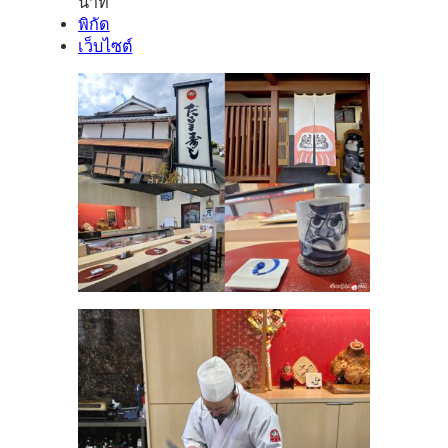
นาที
พิกัด
เว็บไซต์