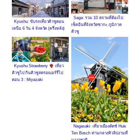
Saga: รวม 10 สถานที่ต้องไป
Kyushu: ขับรถเที่ยวคิวชูตอน
เช็คอินที่จังหวัดซากะ ภูมิภาค
เหนือ 6 วัน 4 จังหวัด (ครึ่งหลัง)
คิวชู
Kyushu Strawberry
เที่ยว
คิวชูไป กินคิวชูสตรอเบอร์รี่ไป
ตอน 3 : Miyazaki
Nagasaki: เที่ยวเมืองดัตช์ Huis
Ten Bosch ท่ามกลางทิวลิปงามที่
นางาซากิ