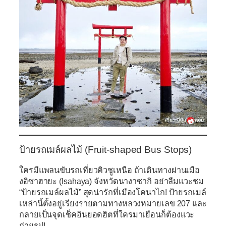
ป้ายรถเมล์ผลไม้ (Fruit-shaped Bus Stops)
ใครมีแพลนขับรถเที่ยวคิวชูเหนือ ถ้าเดินทางผ่านเมือ
งอิซาฮายะ (Isahaya) จังหวัดนางาซากิ อย่าลืมแวะชม
“ป้ายรถเมล์ผลไม้” สุดน่ารักที่เมืองโคนาไก! ป้ายรถเมล์
เหล่านี้ตั้งอยู่เรียงรายตามทางหลวงหมายเลข 207 และ
กลายเป็นจุดเช็คอินยอดฮิตที่ใครมาเยือนก็ต้องแวะ
ถ่ายรูป!