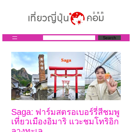
ข้าม
ไป
ยัง
เนื้อหา
Search
Saga: ฟาร์มสตรอเบอร์รี่สีชมพู
เที่ยวเมืองอิมาริ แวะชมโทริอิก
ลางทะเล