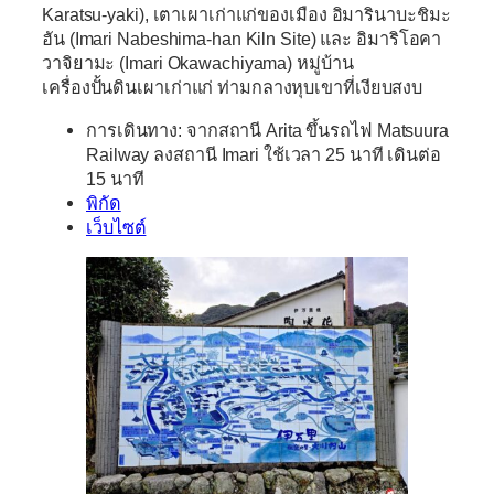
Karatsu-yaki), เตาเผาเก่าแก่ของเมือง อิมารินาบะชิมะ
ฮัน (Imari Nabeshima-han Kiln Site) และ อิมาริโอคา
วาจิยามะ (Imari Okawachiyama) หมู่บ้าน
เครื่องปั้นดินเผาเก่าแก่ ท่ามกลางหุบเขาที่เงียบสงบ
การเดินทาง: จากสถานี Arita ขึ้นรถไฟ Matsuura
Railway ลงสถานี Imari ใช้เวลา 25 นาที เดินต่อ
15 นาที
พิกัด
เว็บไซต์