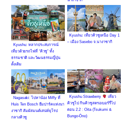
Kyushu: เที่ยวคิวชูเหนือ Day 1
– เมือง Sasebo จ.นางาซากิ
Kyushu: หลากประสบการณ์
เที่ยวด้วยรถไฟที่ “คิวชู” ทั้ง
ธรรมชาติ และวัฒนธรรมญี่ปุ่น
ดั้งเดิม
Kyushu Strawberry
เที่ยว
Nagasaki: ไปหาน้อง Miffy ที่
คิวชูไป กินคิวชูสตรอเบอร์รี่ไป
Huis Ten Bosch ธีมปาร์คแห่งนา
ตอน 2.2 : Oita (Tsukumi &
งาซากิ สัมผัสมนต์เสน่ห์ยุโรป
Bungo-Ōno)
กลางคิวชู