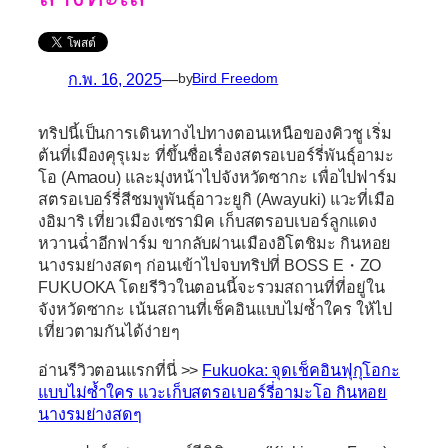
ก.พ. 16, 2025
—
by
Bird Freedom
ทริปนี้เป็นการเดินทางไปทางตอนเหนือของคิวชู เริ่ม
ต้นที่เมืองคุรุเมะ ที่ขึ้นชื่อเรื่องสตรอเบอร์รี่พันธุ์อามะ
โอ (Amaou) และมุ่งหน้าไปจังหวัดซากะ เพื่อไปฟาร์ม
สตรอเบอร์รี่สีชมพูพันธุ์อาวะยูกิ (Awayuki) แวะที่เมือ
งอิมาริ เที่ยวเมืองเซรามิค เก็บสตรอบเบอร์ลูกแดง
หวานฉ่ำอีกฟาร์ม ขากลับผ่านเมืองอิโตชิมะ กินหอย
นางรมย่างสดๆ ก่อนเข้าไปจบทริปที่ BOSS E・ZO
FUKUOKA โดยรีวิวในตอนนี้จะรวมสถานที่ที่อยู่ใน
จังหวัดซากะ เน้นสถานที่เช็คอินแบบไม่ซ้ำใคร ให้ไป
เที่ยวตามกันได้ง่ายๆ
อ่านรีวิวตอนแรกที่นี่ >>
Fukuoka: จุดเช็คอินฟุกุโอกะ
แบบไม่ซ้ำใคร แวะเก็บสตรอเบอร์รี่อามะโอ กินหอย
นางรมย่างสดๆ