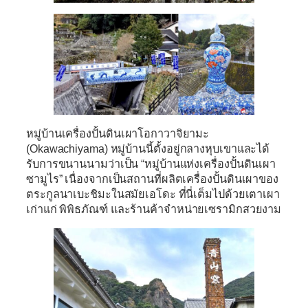
หมู่บ้านเครื่องปั้นดินเผาโอกาวาจิยามะ
(Okawachiyama)
หมู่บ้านนี้ตั้งอยู่กลางหุบเขาและได้
รับการขนานนามว่าเป็น “หมู่บ้านแห่งเครื่องปั้นดินเผา
ซามูไร” เนื่องจากเป็นสถานที่ผลิตเครื่องปั้นดินเผาของ
ตระกูลนาเบะชิมะในสมัยเอโดะ ที่นี่เต็มไปด้วยเตาเผา
เก่าแก่ พิพิธภัณฑ์ และร้านค้าจำหน่ายเซรามิกสวยงาม