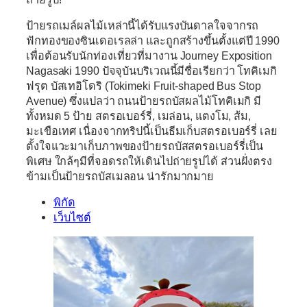
ป้ายรถเมล์ผลไม้เหล่านี้ได้รับแรงบันดาลใจจากรถ
ฟักทองของซินเดอเรลล่า และถูกสร้างขึ้นตั้งแต่ปี 1990
เพื่อต้อนรับนักท่องเที่ยวที่มางาน Journey Exposition
Nagasaki 1990 ปัจจุบันบริเวณนี้มีชื่อเรียกว่า โทคิเมกิ
ฟรุต บัสเทอิโดริ (Tokimeki Fruit-shaped Bus Stop
Avenue) ซึ่งแปลว่า ถนนป้ายรถบัสผลไม้โทคิเมกิ มี
ทั้งหมด 5 ป้าย สตรอเบอร์รี่, เมล่อน, แตงโม, ส้ม,
มะเขือเทศ เนื่องจากทริปนี้เป็นธีมเก็บสตรอเบอร์รี่ เลย
ตั้งใจแวะมาเก็บภาพของป้ายรถบัสสตรอเบอร์รี่เป็น
พิเศษ ใกล้ๆมีที่จอดรถให้เดินไปถ่ายรูปได้ ส่วนฝั่งตรง
ข้ามเป็นป้ายรถบัสเมลอน น่ารักมากมาย
พิกัด
เว็บไซต์