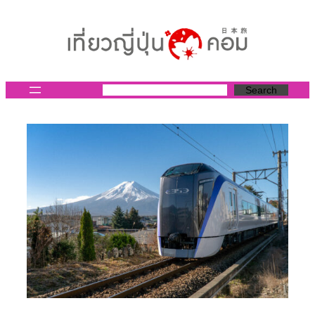
ข้าม
ไป
ยัง
เนื้อหา
Search