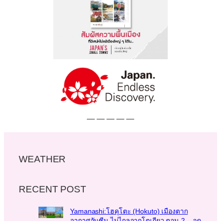
— — — — —
WEATHER
RECENT POST
Yamanashi:โฮคุโตะ (Hokuto) เมืองตาก
อากาศอันซีน ไม่ไกลจากโตเกียว ตอน 2 – จุด