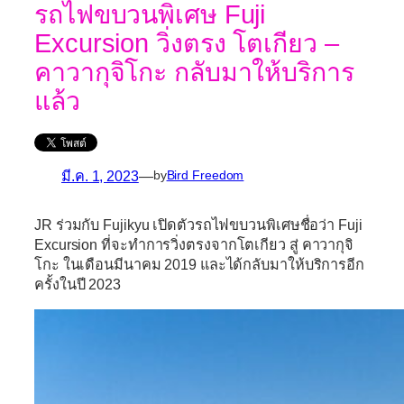
รถไฟขบวนพิเศษ Fuji
Excursion วิ่งตรง โตเกียว –
คาวากุจิโกะ กลับมาให้บริการ
แล้ว
มี.ค. 1, 2023
—
by
Bird Freedom
JR ร่วมกับ Fujikyu เปิดตัวรถไฟขบวนพิเศษชื่อว่า
Fuji
Excursion
ที่จะทำการวิ่งตรงจากโตเกียว สู่ คาวากุจิ
โกะ ในเดือนมีนาคม 2019 และได้กลับมาให้บริการอีก
ครั้งในปี 2023