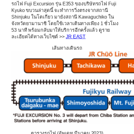
รถไฟ Fuji Excursion รุ่น E353
ของบริษัทรถไฟ Fuji
Kyuko ขบวนล่าสุดนี้ จะทำการวิ่งตรงจากสถานี
Shinjuku ในโตเกียว มายังสถานี Kawaguchiko ใน
จังหวัดยามานาชิ โดยใช้เวลาเดินทางเพียง 1 ชั่วโมง
53 นาที พร้อมกลับมาให้บริการอีกครั้งแล้ว ดูราย
ละเอียดได้ทางเว็บไซต์ >>
JR EAST
เส้นทางเดินรถ
ตารางรถไฟ (อัพเดท มีนาคม 2023)