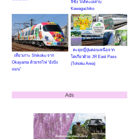
จิซัง ใกล้ทะเลสาบ
Kawaguchiko
ตะลุยญี่ปุ่นตอนเหนือจาก
เที่ยวเกาะ Shikoku จาก
โตเกียวด้วย JR East Pass
Okayama ด้วยรถไฟ “อังปัง
(Tohoku Area)
แมน”
Ads