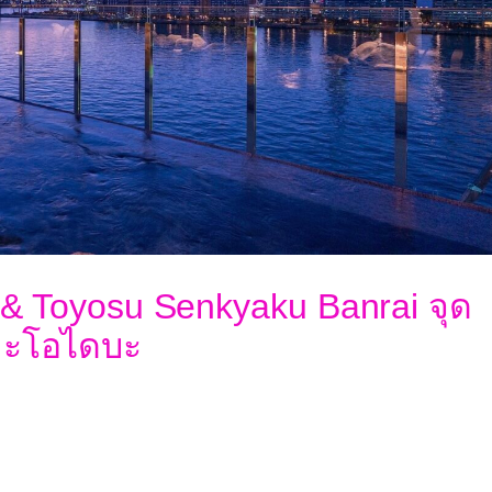
& Toyosu Senkyaku Banrai จุด
กาะโอไดบะ