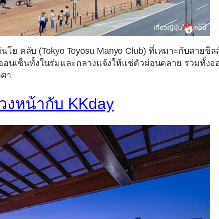
มันโย คลับ (Tokyo Toyosu Manyo Club)
ที่เหมาะกับสายชิลล์ 
ัญมีออนเซ็นทั้งในร่มและกลางแจ้งให้แช่ตัวผ่อนคลาย รวมทั้งอ
งศา
าล่วงหน้ากับ KKday