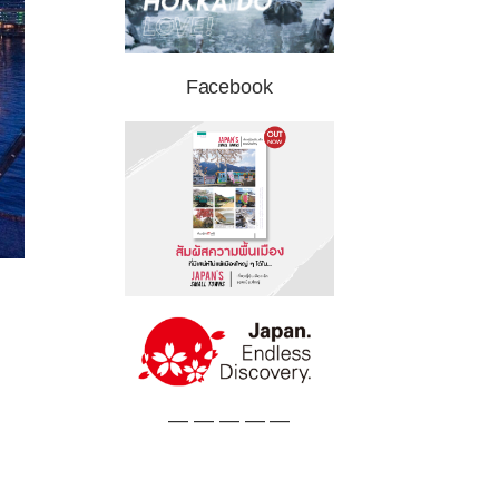
Facebook
— — — — —