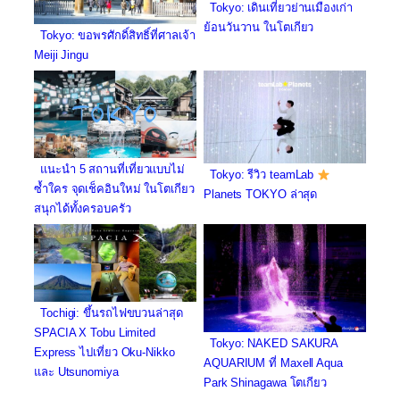
Tokyo: เดินเที่ยวย่านเมืองเก่า
ย้อนวันวาน ในโตเกียว
Tokyo: ขอพรศักดิ์สิทธิ์ที่ศาลเจ้า
Meiji Jingu
แนะนำ 5 สถานที่เที่ยวแบบไม่
Tokyo: รีวิว teamLab
ซ้ำใคร จุดเช็คอินใหม่ ในโตเกียว
Planets TOKYO ล่าสุด
สนุกได้ทั้งครอบครัว
Tochigi: ขึ้นรถไฟขบวนล่าสุด
SPACIA X Tobu Limited
Tokyo: NAKED SAKURA
Express ไปเที่ยว Oku-Nikko
AQUARIUM ที่ Maxell Aqua
และ Utsunomiya
Park Shinagawa โตเกียว