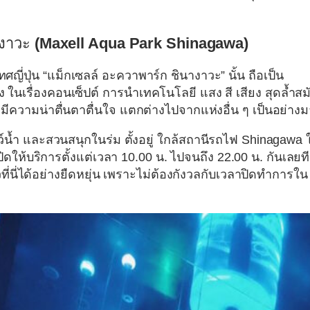
งาวะ
(Maxell Aqua Park Shinagawa)
ญี่ปุ่น “แม็กเซลล์ อะควาพาร์ก ชินางาวะ” นั้น ถือเป็น
่ง ในเรื่องคอนเซ็ปต์ การนำเทคโนโลยี แสง สี เสียง สุดล้ำสม
วามน่าตื่นตาตื่นใจ แตกต่างไปจากแห่งอื่น ๆ เป็นอย่าง
ว์น้ำ และสวนสนุกในร่ม ตั้งอยู่ ใกล้สถานีรถไฟ Shinagawa 
ปิดให้บริการตั้งแต่เวลา 10.00 น. ไปจนถึง 22.00 น. กันเลยที
วที่นี่ได้อย่างยืดหยุ่น เพราะไม่ต้องกังวลกับเวลาปิดทำการใน