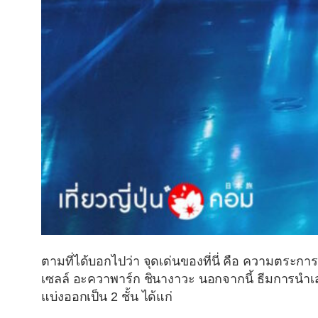
ตามที่ได้บอกไปว่า จุดเด่นของที่นี่ คือ ความตระก
เซลล์ อะควาพาร์ก ชินางาวะ นอกจากนี้ ธีมการนำ
แบ่งออกเป็น 2 ชั้น ได้แก่