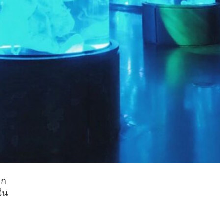
็ก
ใน