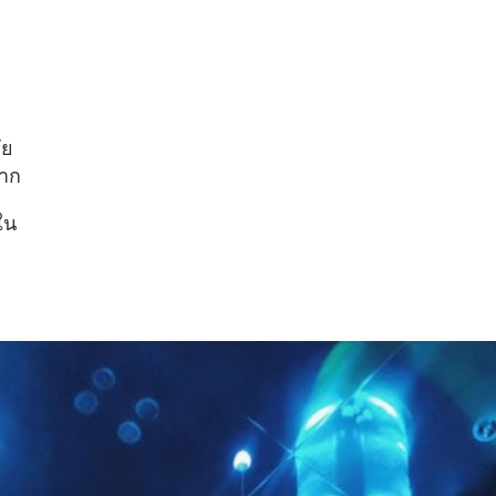
ัย
มาก
ใน