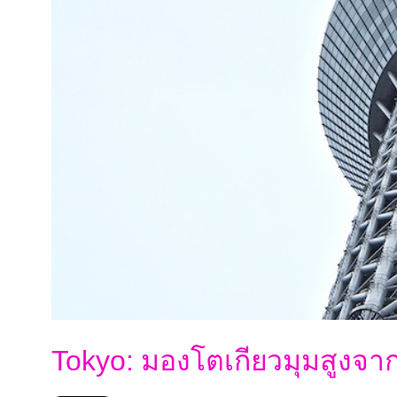
Tokyo: มองโตเกียวมุมสูงจา