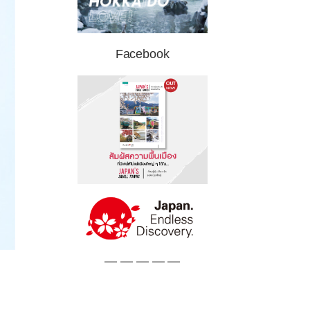
Facebook
— — — — —