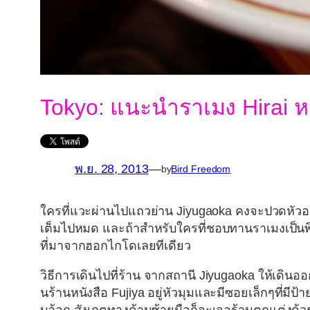
Tokyo: แนะนำราเมง Hirai หมูเ
พ.ย. 28, 2013
—
by
Bird Freedom
ใครที่แวะผ่านไปแถวย่าน Jiyugaoka คงจะปวดหัวอยู่
เต็มไปหมด และถ้าสำหรับใครที่ชอบทานราเมงเป็นพิเศ
ที่มาจากฮอกไกโดเลยทีเดียว
วิธีการเดินไปที่ร้าน จากสถานี Jiyugaoka ให้เดินออ
นร้านหนังสือ Fujiya อยู่หัวมุมและมีซอยเล็กๆที่มีป