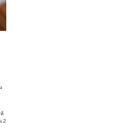
น
ห้
ณ 2