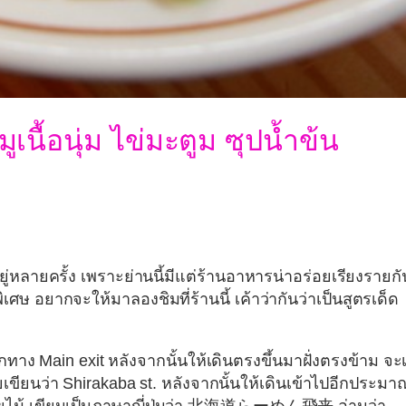
นื้อนุ่ม ไข่มะตูม ซุปน้ำข้น
หลายครั้ง เพราะย่านนี้มีแต่ร้านอาหารน่าอร่อยเรียงรายกั
ษ อยากจะให้มาลองชิมที่ร้านนี้ เค้าว่ากันว่าเป็นสูตรเด็ด
กทาง Main exit หลังจากนั้นให้เดินตรงขึ้นมาฝั่งตรงข้าม จะเ
้ายเขียนว่า Shirakaba st. หลังจากนั้นให้เดินเข้าไปอีกประมา