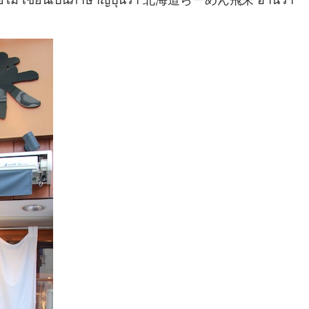
ด้วยไม้ เขียนเป็นภาษาญี่ปุ่นว่า 北海道らーめん飛来 อ่านว่า