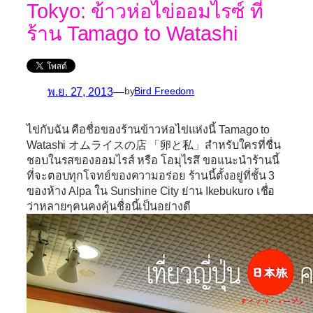
Tokyo: ข้าวห่อไข่ออมไรซ์ ที่
ร้าน Tamago to Watashi
พ.ย. 27, 2013
—
by
Bird Freedom
ไข่กับฉัน คือชื่อของร้านข้าวห่อไข่แห่งนี้
Tamago to
Watashi オムライスの店 「卵と私」
สำหรับใครที่ชื่น
ชอบในรสของออมไรส์ หรือ โอมุไรสึ ขอแนะนำร้านนี้
ที่จะตอบทุกโจทย์ของความอร่อย ร้านนี้ตั้งอยู่ที่ชั้น 3
ของห้าง Alpa ใน Sunshine City ย่าน Ikebukuro เชื่อ
ว่าหลายๆคนคงคุ้นชื่อนี้เป็นอย่างดี