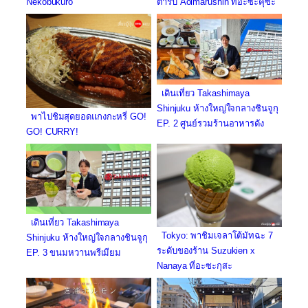
Nekobukuro
ตำรับ Aoimarushin ที่อะซะคุซะ
เดินเที่ยว Takashimaya
Shinjuku ห้างใหญ่ใจกลางชินจูกุ
พาไปชิมสุดยอดแกงกะหรี่ GO!
EP. 2 ศูนย์รวมร้านอาหารดัง
GO! CURRY!
เดินเที่ยว Takashimaya
Tokyo: พาชิมเจลาโต้มัทฉะ 7
Shinjuku ห้างใหญ่ใจกลางชินจูกุ
ระดับของร้าน Suzukien x
EP. 3 ขนมหวานพรีเมียม
Nanaya ที่อะซะกุสะ