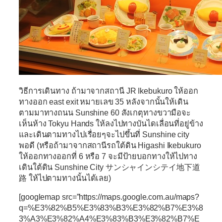
วิธีการเดินทาง
ถ้ามาจากสถานี JR Ikebukuro ให้ออก
ทางออก east exit หมายเลข 35 หลังจากนั้นให้เดิน
ตามมาทางถนน Sunshine 60 สังเกตุทางขวามือจะ
เห็นห้าง Tokyu Hands ให้ลงไปทางบันไดเลื่อนที่อยู่ข้าง
และเดินตามทางไปเรื่อยๆจะไปขึ้นที่ Sunshine city
พอดี (หรือถ้ามาจากสถานีรถใต้ดิน Higashi Ikebukuro
ให้ออกทางออกที่ 6 หรือ 7 จะมีป้ายบอกทางให้ไปทาง
เดินใต้ดิน Sunshine City サンシャインシテイ地下道
路 ให้ไปตามทางนั้นได้เลย)
[googlemap src=”https://maps.google.com.au/maps?
q=%E3%82%B5%E3%83%B3%E3%82%B7%E3%8
3%A3%E3%82%A4%E3%83%B3%E3%82%B7%E