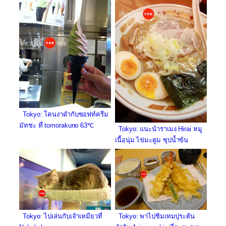
Tokyo: โคนงาดำกับซอฟท์ครีม
มัทชะ ที่ tomorakuno 63℃
Tokyo: แนะนำราเมง Hirai หมู
เนื้อนุ่ม ไข่มะตูม ซุปน้ำข้น
Tokyo: ไปเล่นกับเจ้าเหมียวที่
Tokyo: พาไปชิมเทมปุระต้น