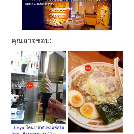
คุณอาจชอบ:
Tokyo: โคนงาดำกับซอฟท์ครีม