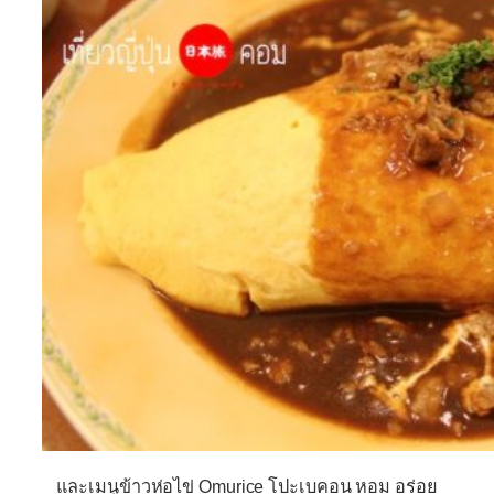
และเมนูข้าวห่อไข่ Omurice โปะเบคอน หอม อร่อย