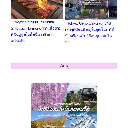
Tokyo: Shinjuku Yakiniku
Tokyo: Ueno Sakuragi ย่าน
Shibaura Hormone ร้านเนื้อย่าง
เล็กๆที่ซ่อนตัวอยู่ในอุเอโนะ ที่มี
ที่ชินจูกุ เด็ดทั้งเนื้อวากิวและ
บ้านเรือนสไตล์ย้อนยุคสมัยโช
เครื่องใน
วะ
Ads