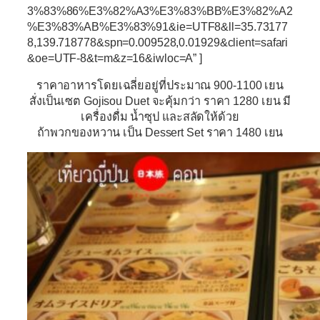
3%83%86%E3%82%A3%E3%83%BB%E3%82%A2
%E3%83%AB%E3%83%91&ie=UTF8&ll=35.73177
8,139.718778&spn=0.009528,0.01929&client=safari
&oe=UTF-8&t=m&z=16&iwloc=A” ]
ราคาอาหารโดยเฉลี่ยอยู่ที่ประมาณ 900-1100 เยน
สั่งเป็นเซต Gojisou Duet จะคุ้มกว่า ราคา 1280 เยน มี
เครื่องดื่ม น้ำซุป และสลัดให้ด้วย
ถ้าพวกของหวาน เป็น Dessert Set ราคา 1480 เยน