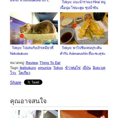
มัทชะ ที่ tomorakuno 63℃
Tokyo: แนะนำราเมง Hirai หมู
เนื้อนุ่ม ไข่มะตูม ซุปน้ำข้น
Tokyo: ไปเล่นกับเจ้าเหมียวที่
Tokyo: พาไปชิมเทมปุระต้น
Nekobukuro
ตำรับ Aoimarushin ที่อะซะคุซะ
หมวดหมู่:
Review
, 
Thing To Eat
Tags:
ikebukuro
omurice
Tokyo
ข้าวห่อไข่
ญี่ปุ่น
อิเคะบุคุ
โระ
โตเกียว
Share
คุณอาจสนใจ