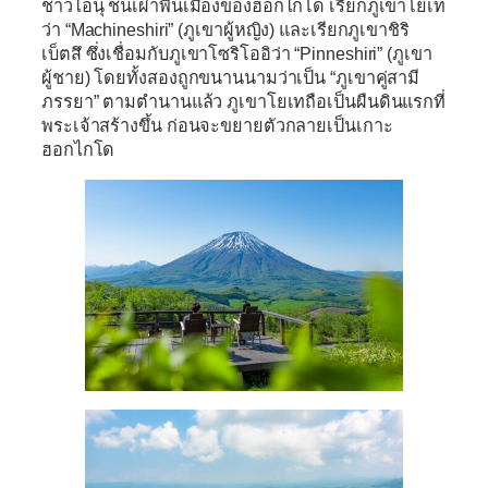
ชาวไอนุ ชนเผ่าพื้นเมืองของฮอกไกโด เรียกภูเขาโยเท
ว่า
“Machineshiri” (ภูเขาผู้หญิง)
และเรียกภูเขาชิริ
เบ็ตสึ ซึ่งเชื่อมกับภูเขาโซริโออิว่า
“Pinneshiri” (ภูเขา
ผู้ชาย)
โดยทั้งสองถูกขนานนามว่าเป็น “ภูเขาคู่สามี
ภรรยา” ตามตำนานแล้ว ภูเขาโยเทถือเป็นผืนดินแรกที่
พระเจ้าสร้างขึ้น ก่อนจะขยายตัวกลายเป็นเกาะ
ฮอกไกโด