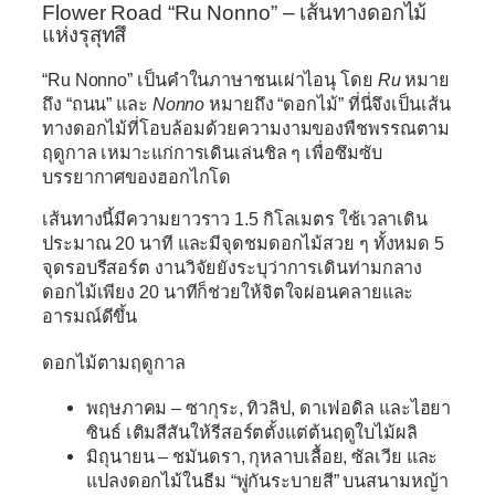
Flower Road “Ru Nonno” – เส้นทางดอกไม้
แห่งรุสุทสึ
“Ru Nonno”
เป็นคำในภาษาชนเผ่าไอนุ โดย
Ru
หมาย
ถึง “ถนน” และ
Nonno
หมายถึง “ดอกไม้” ที่นี่จึงเป็นเส้น
ทางดอกไม้ที่โอบล้อมด้วยความงามของพืชพรรณตาม
ฤดูกาล เหมาะแก่การเดินเล่นชิล ๆ เพื่อซึมซับ
บรรยากาศของฮอกไกโด
เส้นทางนี้มีความยาวราว
1.5 กิโลเมตร
ใช้เวลาเดิน
ประมาณ 20 นาที และมีจุดชมดอกไม้สวย ๆ ทั้งหมด 5
จุดรอบรีสอร์ต งานวิจัยยังระบุว่าการเดินท่ามกลาง
ดอกไม้เพียง 20 นาทีก็ช่วยให้จิตใจผ่อนคลายและ
อารมณ์ดีขึ้น
ดอกไม้ตามฤดูกาล
พฤษภาคม
– ซากุระ, ทิวลิป, ดาเฟอดิล และไฮยา
ซินธ์ เติมสีสันให้รีสอร์ตตั้งแต่ต้นฤดูใบไม้ผลิ
มิถุนายน
– ชมันดรา, กุหลาบเลื้อย, ซัลเวีย และ
แปลงดอกไม้ในธีม “พู่กันระบายสี” บนสนามหญ้า