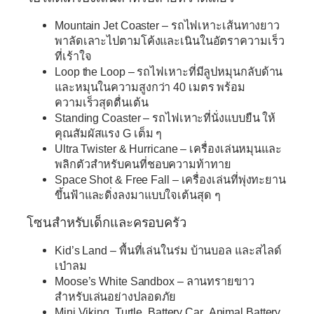
Mountain Jet Coaster
– รถไฟเหาะเส้นทางยาว
พาลัดเลาะไปตามโค้งและเนินในอัตราความเร็ว
ที่เร้าใจ
Loop the Loop
– รถไฟเหาะที่มีลูปหมุนกลับด้าน
และหมุนในความสูงกว่า 40 เมตร พร้อม
ความเร็วสุดตื่นเต้น
Standing Coaster
– รถไฟเหาะที่นั่งแบบยืน ให้
คุณสัมผัสแรง G เต็ม ๆ
Ultra Twister
&
Hurricane
– เครื่องเล่นหมุนและ
พลิกตัวสำหรับคนที่ชอบความท้าทาย
Space Shot
&
Free Fall
– เครื่องเล่นที่พุ่งทะยาน
ขึ้นฟ้าและดิ่งลงมาแบบใจเต้นสุด ๆ
โซนสำหรับเด็กและครอบครัว
Kid’s Land
– พื้นที่เล่นในร่ม บ้านบอล และสไลด์
เป่าลม
Moose’s White Sandbox
– ลานทรายขาว
สำหรับเล่นอย่างปลอดภัย
Mini Viking
,
Turtle
,
Battery Car
,
Animal Battery