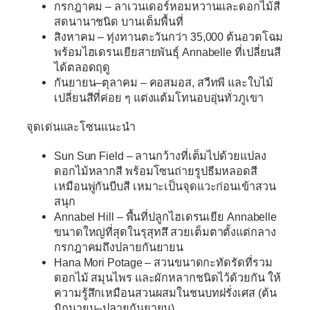
กรกฎาคม
– ลาเวนเดอร์หอมหวานและดอกไม้สี
สดนานาชนิด บานเต็มพื้นที่
สิงหาคม
– ทุ่งทานตะวันกว่า 35,000 ต้นอวดโฉม
พร้อมไฮเดรนเยียสายพันธุ์ Annabelle ที่เปลี่ยนสี
ได้ตลอดฤดู
กันยายน–ตุลาคม
– คอสมอส, สวีทพี และใบไม้
เปลี่ยนสีที่ค่อย ๆ แต่งแต้มโทนอบอุ่นทั่วภูเขา
จุดเด่นและโซนแนะนำ
Sun Sun Field
– ลานกว้างที่เต็มไปด้วยแปลง
ดอกไม้หลากสี พร้อมโซนถ่ายรูปธีมหลอดสี
เหมือนพู่กันบีบสี เหมาะเป็นจุดแวะก่อนเข้าสวน
สนุก
Annabel Hill
– พื้นที่ปลูกไฮเดรนเยีย Annabelle
ขนาดใหญ่ที่สุดในรุสุทสึ สวยเต็มตาตั้งแต่กลาง
กรกฎาคมถึงปลายกันยายน
Hana Mori Potage
– สวนขนาดกะทัดรัดที่รวม
ดอกไม้ สมุนไพร และผักหลากชนิดไว้ด้วยกัน ให้
ความรู้สึกเหมือนสวนผสมในชนบทฝรั่งเศส (ต้น
มิถุนายน–ปลายกันยายน)