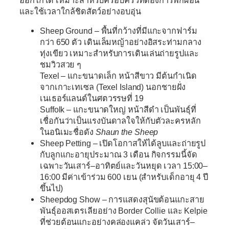
ฮอกไกโด เหมาะสำหรับครอบครัวที่ต้องการพักผ่อน
และใช้เวลาใกล้ชิดสัตว์อย่างอบอุ่น
Sheep Ground
– พื้นที่กว้างที่มีแกะจากฟาร์ม
กว่า 650 ตัว เดินเล็มหญ้าอย่างอิสระท่ามกลาง
ทุ่งเขียว เหมาะสำหรับการเดินเล่นถ่ายรูปและ
ชมวิวสวย ๆ
Texel
– แกะขนาดเล็ก หน้าสีขาว มีต้นกำเนิด
จากเกาะเทเซล (Texel Island) นอกชายฝั่ง
เนเธอร์แลนด์ในศตวรรษที่ 19
Suffolk
– แกะขนาดใหญ่ หน้าสีดำ เป็นพันธุ์ที่
เชื่อกันว่าเป็นแรงบันดาลใจให้กับตัวละครหลัก
ในอนิเมะชื่อดัง
Shaun the Sheep
Sheep Petting
– เปิดโอกาสให้ได้ลูบและถ่ายรูป
กับลูกแกะอายุประมาณ 3 เดือน กิจกรรมนี้จัด
เฉพาะวันเสาร์–อาทิตย์และวันหยุด เวลา 15:00–
16:00 มีค่าเข้าร่วม 600 เยน (สำหรับเด็กอายุ 4 ปี
ขึ้นไป)
Sheepdog Show
– การแสดงสุนัขต้อนแกะสาย
พันธุ์ออสเตรเลียอย่าง Border Collie และ Kelpie
ที่ช่วยต้อนแกะอย่างคล่องแคล่ว จัดวันเสาร์–