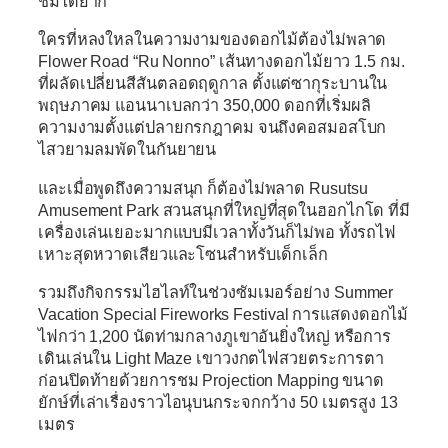
ชมได้ยาก
ใครที่หลงใหลในความงามของดอกไม้ต้องไม่พลาด
Flower Road “Ru Nonno”
เส้นทางดอกไม้ยาว 1.5 กม.
ที่ผลัดเปลี่ยนสีสันตลอดฤดูกาล ตั้งแต่ซากุระบานใน
พฤษภาคม แอนนาเบลกว่า 350,000 ดอกที่เริ่มผลิ
ความงามตั้งแต่ปลายกรกฎาคม จนถึงคอสมอสโบก
ไสวยามลมพัดในกันยายน
และเมื่อพูดถึงความสนุก ก็ต้องไม่พลาด
Rusutsu
Amusement Park
สวนสนุกที่ใหญ่ที่สุดในฮอกไกโด ที่มี
เครื่องเล่นเยอะมากแบบมีเวลาทั้งวันก็ไม่พอ ทั้งรถไฟ
เหาะสุดหวาดเสียวและโซนสำหรับเด็กเล็ก
รวมถึงกิจกรรมไฮไลท์ในช่วงซัมเมอร์อย่าง
Summer
Vacation Special Fireworks Festival
การแสดงดอกไม้
ไฟกว่า 1,200 นัดท่ามกลางภูเขาอันยิ่งใหญ่ หรือการ
เดินเล่นใน
Light Maze
เขาวงกตไฟสวยตระการตา
ก่อนปิดท้ายด้วยการชม
Projection Mapping
ขนาด
ยักษ์ที่เล่าเรื่องราวไอนุบนกระจกกว้าง 50 เมตรสูง 13
เมตร