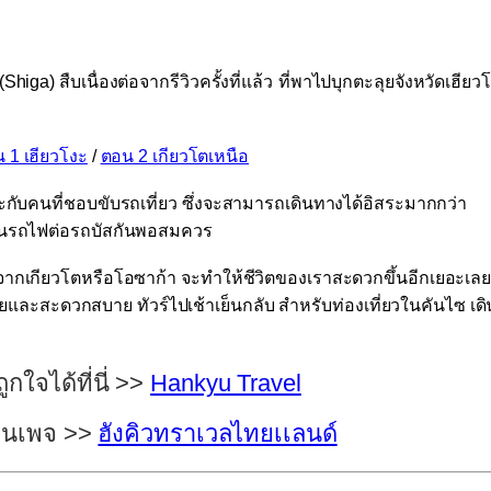
 (Shiga)
สืบเนื่องต่อจากรีวิวครั้งที่แล้ว
ที่พาไปบุกตะลุยจังหวัดเฮียว
 1 เฮียวโงะ
/
ตอน 2 เกียวโตเหนือ
หมาะกับคนที่ชอบขับรถเที่ยว ซึ่งจะสามารถเดินทางได้อิสระมากกว่า
้นรถไฟต่อรถบัสกันพอสมควร
ลับจากเกียวโตหรือโอซาก้า จะทำให้ชีวิตของเราสะดวกขึ้นอีกเยอะเลย
ายและสะดวกสบาย ทัวร์ไปเช้าเย็นกลับ สำหรับท่องเที่ยวในคันไซ เดิ
ูกใจได้ที่นี่ >>
Hankyu Travel
ฟนเพจ >>
ฮังคิวทราเวลไทยเเลนด์