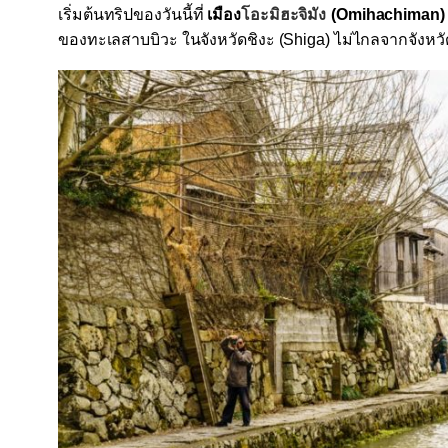
เริ่มต้นทริปของวันนี้ที่
เมือง
โอะมิฮะจิมัง
(Omihachiman
ของทะเลสาบบิวะ ในจังหวัดชิงะ
(Shiga)
ไม่ไกลจากจังหว