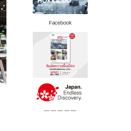
Facebook
— — — — —