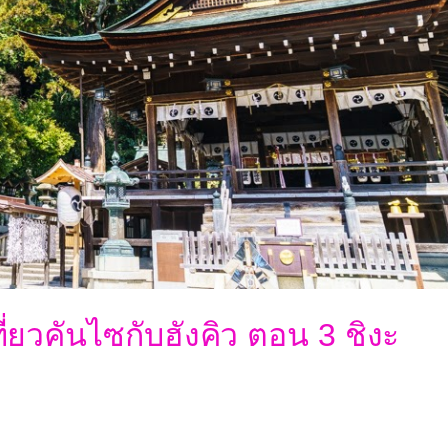
่ยวคันไซกับฮังคิว ตอน 3 ชิงะ