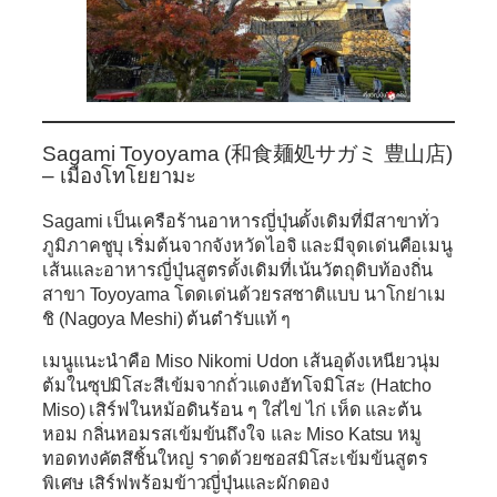
Sagami Toyoyama
(
和食麺処サガミ
豊山店)
– เมืองโทโยยามะ
Sagami เป็นเครือร้านอาหารญี่ปุ่นดั้งเดิมที่มีสาขาทั่ว
ภูมิภาคชูบุ เริ่มต้นจากจังหวัดไอจิ และมีจุดเด่นคือเมนู
เส้นและอาหารญี่ปุ่นสูตรดั้งเดิมที่เน้นวัตถุดิบท้องถิ่น
สาขา Toyoyama โดดเด่นด้วยรสชาติแบบ นาโกย่าเม
ชิ (Nagoya Meshi) ต้นตำรับแท้ ๆ
เมนูแนะนำคือ Miso Nikomi Udon เส้นอุด้งเหนียวนุ่ม
ต้มในซุปมิโสะสีเข้มจากถั่วแดงฮัทโจมิโสะ (Hatcho
Miso) เสิร์ฟในหม้อดินร้อน ๆ ใส่ไข่ ไก่ เห็ด และต้น
หอม กลิ่นหอมรสเข้มข้นถึงใจ และ Miso Katsu หมู
ทอดทงคัตสึชิ้นใหญ่ ราดด้วยซอสมิโสะเข้มข้นสูตร
พิเศษ เสิร์ฟพร้อมข้าวญี่ปุ่นและผักดอง