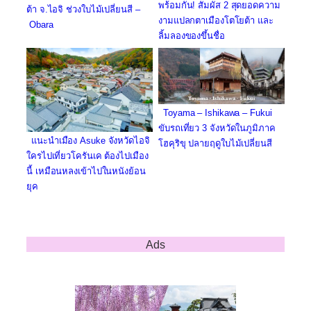
พร้อมกัน! สัมผัส 2 สุดยอดความ
ต้า จ.ไอจิ ช่วงใบไม้เปลี่ยนสี –
งามแปลกตาเมืองโตโยต้า และ
Obara
ลิ้มลองของขึ้นชื่อ
Toyama – Ishikawa – Fukui
ขับรถเที่ยว 3 จังหวัดในภูมิภาค
แนะนำเมือง Asuke จังหวัดไอจิ
โฮคุริขุ ปลายฤดูใบไม้เปลี่ยนสี
ใครไปเที่ยวโครันเค ต้องไปเมือง
นี้ เหมือนหลงเข้าไปในหนังย้อน
ยุค
Ads