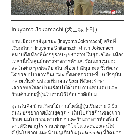
Inuyama Jokamachi (犬山城下町)
ย่านเมืองเก่าอินุยามะ (Inuyama Jokamachi) หรือที่
เรียกกันว่า Inuyama Shitamachi คำว่า Jokamachi
หมายถึงเมืองที่ตั้งอยู่รอบ ๆ ปราสาท ในยุคเอโดะ เมือง
เหล่านี้เป็นศูนย์กลางทางการค้าและวัฒนธรรมของ
แคว้นต่าง ๆ เช่นเดียวกับ เมืองเก่าอินุยามะ ซึ่งพัฒนา
โดยรอบปราสาทอินุยามะ ตั้งแต่ศตวรรษที่ 16 ปัจจุบัน
กลายเป็นย่านท่องเที่ยวยอดนิยม ที่ยังคงรักษา
เอกลักษณ์ของบ้านเรือนไม้ดั้งเดิม ถนนหินแคบ และ
ร้านค้าแบบญี่ปุ่นโบราณไว้ได้อย่างดีเยี่ยม
จุดเด่นคือ
บ้านเรือนไม้เก่าสไตล์ญี่ปุ่นเรียงราย 2 ฝั่ง
ถนน บรรยากาศย้อนยุคสุด ๆ เต็มไปด้วยร้านของฝาก
ร้านขนมโบราณ คาเฟ่เก๋ ๆ และร้านอาหารท้องถิ่น มี
คาเฟ่ธีมซามูไร ร้านเช่าชุดกิโมโน และของเล่นไม้
ญี่ปุ่นโบราณ แนะนำเมนูเดินกิน (
Tabearuki
) ที่ฮิตมาก