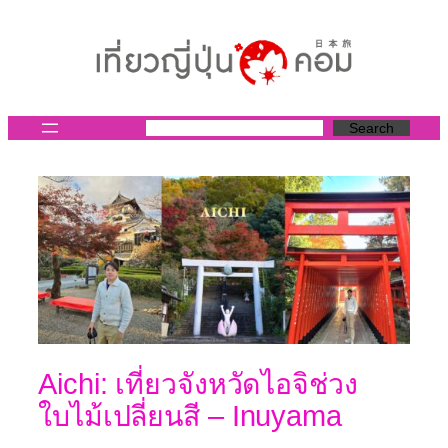
ข้าม
ไป
ยัง
เนื้อหา
Search
Aichi: เที่ยวจังหวัดไอจิช่วง
ใบไม้เปลี่ยนสี – Inuyama