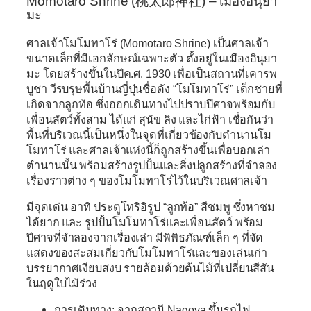
Momotaro Shrine (
桃太郎神社)
– เมืองอินุยา
มะ
ศาลเจ้าโมโมทาโร่ (Momotaro Shrine) เป็นศาลเจ้า
ขนาดเล็กที่มีเอกลักษณ์เฉพาะตัว ตั้งอยู่ในเมืองอินุยา
มะ โดยสร้างขึ้นในปีค.ศ. 1930 เพื่อเป็นสถานที่เคารพ
บูชา วีรบรุษพื้นบ้านญี่ปุ่นชื่อดัง “โมโมทาโร่” เด็กชายที่
เกิดจากลูกท้อ ซึ่งออกเดินทางไปปราบปีศาจพร้อมกับ
เพื่อนสัตว์ทั้งสาม ได้แก่ สุนัข ลิง และไก่ฟ้า เชื่อกันว่า
พื้นที่บริเวณนี้เป็นหนึ่งในจุดที่เกี่ยวข้องกับตำนานโม
โมทาโร่ และศาลเจ้าแห่งนี้ก็ถูกสร้างขึ้นเพื่อบอกเล่า
ตำนานนั้น พร้อมสร้างรูปปั้นและสิ่งปลูกสร้างที่จำลอง
เรื่องราวต่าง ๆ ของโมโมทาโร่ไว้ในบริเวณศาลเจ้า
มีจุดเด่น อาทิ ประตูโทริอิรูป “ลูกท้อ” สีชมพู ซึ่งหาชม
ได้ยาก และ รูปปั้นโมโมทาโร่และเพื่อนสัตว์ พร้อม
ปีศาจที่จำลองจากเรื่องเล่า มีพิพิธภัณฑ์เล็ก ๆ ที่จัด
แสดงของสะสมเกี่ยวกับโมโมทาโร่และของเล่นเก่า
บรรยากาศเงียบสงบ รายล้อมด้วยต้นไม้ที่เปลี่ยนสีสัน
ในฤดูใบไม้ร่วง
การเดินทาง:
จากสถานี Nagoya ขึ้นรถไฟ