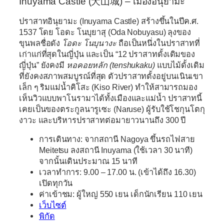
Inuyama Castle (
犬山城)
– เมืองอินุยามะ
ปราสาทอินุยามะ (Inuyama Castle) สร้างขึ้นในปีค.ศ.
1537 โดย โอดะ โนบุยาสุ (Oda Nobuyasu) ลุงของ
ขุนพลชื่อดัง
โอดะ โนบุนางะ
ถือเป็นหนึ่งในปราสาทที่
เก่าแก่ที่สุดในญี่ปุ่น และเป็น “12 ปราสาทดั้งเดิมของ
ญี่ปุ่น” ยังคงมี
หอคอยหลัก (tenshukaku)
แบบไม้ดั้งเดิม
ที่ยังคงสภาพสมบูรณ์ที่สุด ตัวปราสาทตั้งอยู่บนเนินเขา
เล็ก ๆ ริมแม่น้ำคิโสะ (Kiso River) ทำให้สามารถมอง
เห็นวิวแบบพาโนรามาได้ทั้งเมืองและแม่น้ำ ปราสาทนี้
เคยเป็นของตระกูลนารูเซะ (Naruse) ผู้รับใช้โชกุนโตกุ
งาวะ และบริหารปราสาทต่อมายาวนานถึง 300 ปี
การเดินทาง:
จากสถานี Nagoya ขึ้นรถไฟสาย
Meitetsu ลงสถานี Inuyama (ใช้เวลา 30 นาที)
จากนั้นเดินประมาณ 15 นาที
เวลาทำการ:
9.00 – 17.00 น. (เข้าได้ถึง 16.30)
เปิดทุกวัน
ค่าเข้าชม:
ผู้ใหญ่ 550 เยน เด็กนักเรียน 110 เยน
เว็บไซต์
พิกัด