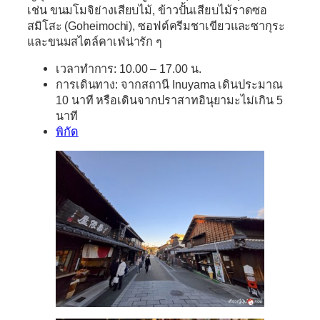
เช่น ขนมโมจิย่างเสียบไม้, ข้าวปั้นเสียบไม้ราดซอ
สมิโสะ (Goheimochi),​ ซอฟต์ครีมชาเขียวและซากุระ
และขนมสไตล์คาเฟ่น่ารัก ๆ
เวลาทำการ:
10.00 – 17.00 น.
การเดินทาง:
จากสถานี Inuyama
เดินประมาณ
10 นาที หรือเดินจากปราสาทอินุยามะไม่เกิน 5
นาที
พิกัด