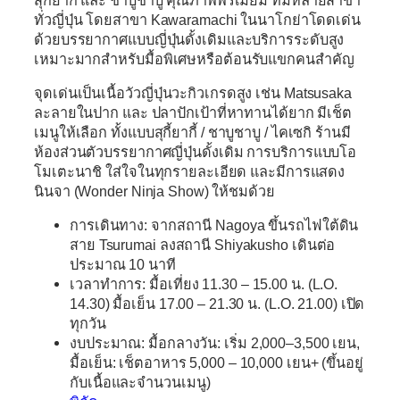
ทั่วญี่ปุ่น โดยสาขา Kawaramachi ในนาโกย่าโดดเด่น
ด้วยบรรยากาศแบบญี่ปุ่นดั้งเดิมและบริการระดับสูง
เหมาะมากสำหรับมื้อพิเศษหรือต้อนรับแขกคนสำคัญ
จุดเด่นเป็นเนื้อวัวญี่ปุ่นวะกิวเกรดสูง เช่น Matsusaka
ละลายในปาก และ ปลาปักเป้าที่หาทานได้ยาก มีเช็ต
เมนูให้เลือก ทั้งแบบสุกี้ยากี้ / ชาบูชาบู / ไคเซกิ ร้านมี
ห้องส่วนตัวบรรยากาศญี่ปุ่นดั้งเดิม การบริการแบบโอ
โมเตะนาชิ ใส่ใจในทุกรายละเอียด และมีการแสดง
นินจา (Wonder Ninja Show) ให้ชมด้วย
การเดินทาง:
จากสถานี Nagoya ขึ้นรถไฟใต้ดิน
สาย Tsurumai ลงสถานี Shiyakusho เดินต่อ
ประมาณ 10 นาที
เวลาทำการ:
มื้อเที่ยง 11.30 – 15.00 น. (L.O.
14.30) มื้อเย็น 17.00 – 21.30 น. (L.O. 21.00) เปิด
ทุกวัน
งบประมาณ:
มื้อกลางวัน: เริ่ม 2,000–3,500 เยน,
มื้อเย็น: เช็ตอาหาร 5,000 – 10,000 เยน+ (ขึ้นอยู่
กับเนื้อและจำนวนเมนู)