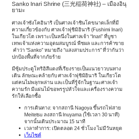
Sanko Inari Shrine (
三光稲荷神社)
– เมืองอินุ
ยามะ
ศาลเจ้าซังโคอินาริ เป็นศาลเจ้าชินโตขนาดเล็กที่มี
ความเกี่ยวข้องกับ ศาลเจ้าฟุชิมิอินาริ (Fushimi Inari)
ในเกียวโต เพราะเป็นหนึ่งในศาลเจ้า “Inari” ที่บูชา
เทพเจ้าแห่งความอุดมสมบูรณ์ พืชผล และการค้าขาย
คำว่า “Sanko” หมายถึง “แสงสามประการ” ที่ว่ากันว่า
ปกป้องพื้นที่จากภัยร้าย
มีซุ้มประตูโทริอิสีแดงที่เรียงรายเป็นแนวยาวบนทาง
เดิน ลักษณะคล้ายกับ ศาลเจ้าฟุชิมิอินาริ ในเกียวโต
แต่คนไม่พลุกพล่าน และเป็นที่รู้จักในฐานะศาลเจ้า
ความรัก
มีแผ่นไม้ขอพรรูปหัวใจและเครื่องรางความ
รักให้เลือกซื้อ
การเดินทาง:
จากสถานี Nagoya ขึ้นรถไฟสาย
Meitetsu ลงสถานี Inuyama (ใช้เวลา 30 นาที)
จากนั้นเดินประมาณ 15 นาที
เวลาทำการ:
เปิดตลอด 24 ชั่วโมง ไม่มีวันหยุด
เว็บไซต์