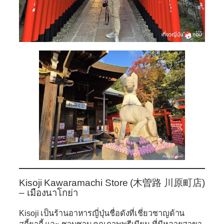
Kisoji Kawaramachi Store (木曽路 川原町店)
– เมืองนาโกย่า
Kisoji เป็นร้านอาหารญี่ปุ่นชื่อดังที่เชี่ยวชาญด้าน
สุกี้ยากี้ และ ชาบูชาบู คุณภาพพรีเมียม ที่มีหลายสาขา