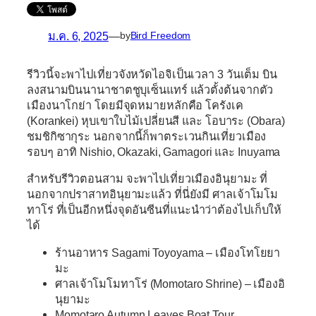
ม.ค. 6, 2025
—
by
Bird Freedom
รีวิวนี้จะพาไปเที่ยวจังหวัดไอจิเป็นเวลา 3 วันเต็ม บิน
ลงสนามบินนานาชาตชูบุเซ็นแทร์ แล้วตั้งต้นจากตัว
เมืองนาโกย่า โดยมีจุดหมายหลักคือ โครังเค
(Korankei) หุบเขาใบไม้เปลี่ยนสี และ โอบาระ (Obara)
ชมชิกิซากุระ นอกจากนี้ก็พาตระเวนกินเที่ยวเมือง
รอบๆ อาทิ Nishio, Okazaki, Gamagori และ Inuyama
สำหรับรีวิวตอนสาม จะพาไปเที่ยวเมืองอินุยามะ ที่
นอกจากปราสาทอินุยามะแล้ว ที่นี่ยังมี ศาลเจ้าโมโม
ทาโร่ ที่เป็นอีกหนึ่งจุดอันซีนที่แนะนำว่าต้องไปเก็บให้
ได้
ร้านอาหาร Sagami Toyoyama – เมืองโทโยยา
มะ
ศาลเจ้าโมโมทาโร่ (Momotaro Shrine) – เมืองอิ
นุยามะ
Momotaro Autumn Leaves Boat Tour