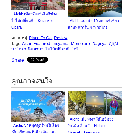
Aichi: เที่ยวจังหวัดไอจิช่วง
ใบไม้เปลี่ยนสี – Korankei,
Aichi: แนะนำ 10 สถานที่เที่ยว
Obara
ห้ามพลาดใน จังหวัดไอจิ
หมวดหมู่:
Place To Go
, 
Review
Tags:
Aichi
Featured
Inuyama
Momotaro
Nagoya
ญี่ปุ่น
นาโกย่า
อินุยามะ
ใบไม้เปลี่ยนสี
ไอจิ
Share
คุณอาจสนใจ
Aichi: เที่ยวจังหวัดไอจิช่วง
Aichi: ปักหมุดจุดใหม่ในไอจิ
ใบไม้เปลี่ยนสี – Nishio,
เที่ยวย้อนยุคที่เมืองอินุยามะ
Okazaki, Gamagori