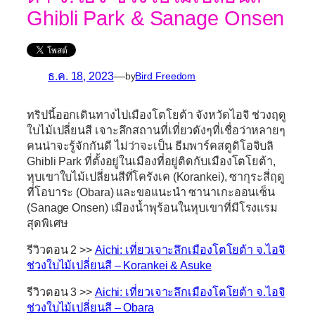
Ghibli Park & Sanage Onsen
ธ.ค. 18, 2023
—
by
Bird Freedom
ทริปนี้ออกเดินทางไปเมืองโตโยต้า จังหวัดไอจิ ช่วงฤดู
ใบไม้เปลี่ยนสี เจาะลึกสถานที่เที่ยวดังๆที่เชื่อว่าหลายๆ
คนน่าจะรู้จักกันดี ไม่ว่าจะเป็น ธีมพาร์คสตูดิโอจิบลิ
Ghibli Park ที่ตั้งอยู่ในเมืองที่อยู่ติดกับเมืองโตโยต้า,
หุบเขาใบไม้เปลี่ยนสีที่โครังเค (Korankei), ซากุระสี่ฤดู
ที่โอบาระ (Obara) และขอแนะนำ ซานาเกะออนเซ็น
(Sanage Onsen) เมืองน้ำพุร้อนในหุบเขาที่มีโรงแรม
สุดพิเศษ
รีวิวตอน 2 >>
Aichi: เที่ยวเจาะลึกเมืองโตโยต้า จ.ไอจิ
ช่วงใบไม้เปลี่ยนสี – Korankei & Asuke
รีวิวตอน 3 >>
Aichi: เที่ยวเจาะลึกเมืองโตโยต้า จ.ไอจิ
ช่วงใบไม้เปลี่ยนสี – Obara