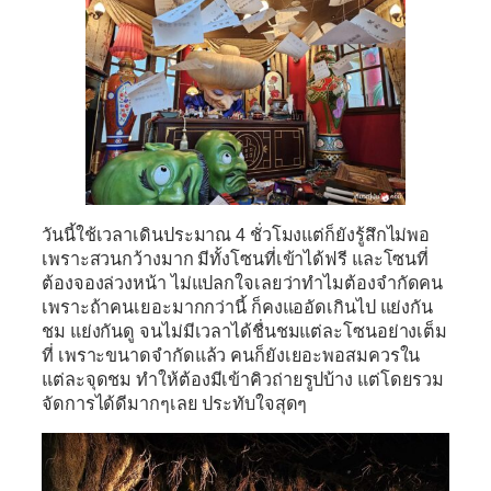
วันนี้ใช้เวลาเดินประมาณ 4 ชั่วโมงแต่ก็ยังรู้สึกไม่พอ
เพราะสวนกว้างมาก มีทั้งโซนที่เข้าได้ฟรี และโซนที่
ต้องจองล่วงหน้า ไม่แปลกใจเลยว่าทำไมต้องจำกัดคน
เพราะถ้าคนเยอะมากกว่านี้ ก็คงแออัดเกินไป แย่งกัน
ชม แย่งกันดู จนไม่มีเวลาได้ชื่นชมแต่ละโซนอย่างเต็ม
ที่ เพราะขนาดจำกัดแล้ว คนก็ยังเยอะพอสมควรใน
แต่ละจุดชม ทำให้ต้องมีเข้าคิวถ่ายรูปบ้าง แต่โดยรวม
จัดการได้ดีมากๆเลย ประทับใจสุดๆ