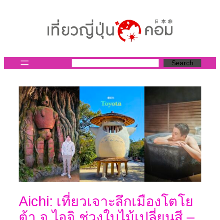
ข้าม
ไป
ยัง
เนื้อหา
Search
Aichi: เที่ยวเจาะลึกเมืองโตโย
ต้า จ.ไอจิ ช่วงใบไม้เปลี่ยนสี –