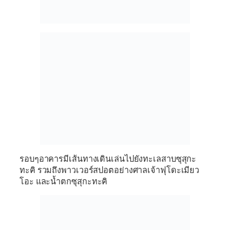
รอบๆอาคารมีเส้นทางเดินเล่นไปยังทะเลสาบซุสุกะ
ทะคิ รวมถึงพาวเวอร์สปอตอย่างศาลเจ้าฟุโดะเมียว
โอะ และน้ำตกซุสุกะทะคิ