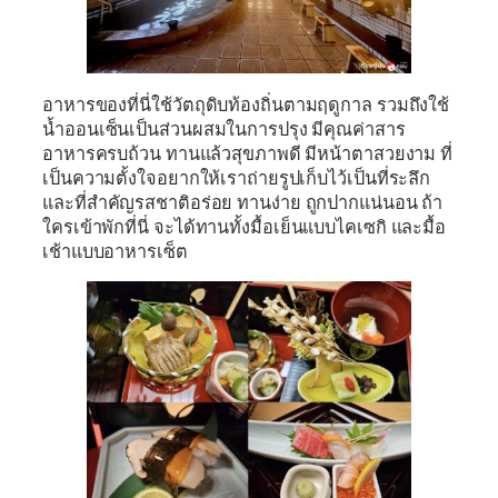
อาหารของที่นี่ใช้วัตถุดิบท้องถิ่นตามฤดูกาล รวมถึงใช้
น้ำออนเซ็นเป็นส่วนผสมในการปรุง มีคุณค่าสาร
อาหารครบถ้วน ทานแล้วสุขภาพดี มีหน้าตาสวยงาม ที่
เป็นความตั้งใจอยากให้เราถ่ายรูปเก็บไว้เป็นที่ระลึก
และที่สำคัญรสชาติอร่อย ทานง่าย ถูกปากแน่นอน ถ้า
ใครเข้าพักที่นี่ จะได้ทานทั้งมื้อเย็นแบบไคเซกิ และมื้อ
เช้าแบบอาหารเซ็ต