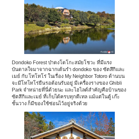
Dondoko Forest
ป่าดงโดโกะสมัยโชวะ ที่มีแรง
บันดาลใจมาจากฉากเต้นรำ dondoko ของ ซัตสึกิและ
เมย์ กับ โทโทโร่ ในเรื่อง My Neighbor Totoro ด้านบน
จะมีโทโทโร่ยืนรอต้อนรับอยู่ มีเครื่องรางของ Ghibli
Park จำหน่ายที่นี่ด้วยนะ และไฮไลต์สำคัญคือบ้านของ
ซัตสึกิและเมย์ ที่เก็บได้ครบทุกดีเทล แม้แต่ในตู้ เก๊ะ
ชั้นวาง ก็มีของใช้ซ่อนไว้อยู่จริงด้วย