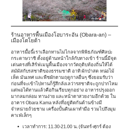
ร้านอาหารพื้นเมืองโอบาระอัน (Obara-an) –
เมืองโตโยต้า
อาหารมื้อนี้เราเลือกทานไม่ไกลจากพิพิธภัณฑ์ศิลปะ
กระดาษวาชิ ตั้งอยู่ด้านหน้าใกล้กับทางเข้า ร้านนี้มีจุด
เด่นตรงที่เสิร์ฟเมนูพื้นเมืองจากวัตถุดิบท้องถิ่นให้ได้
สมัผัสกับรสชาติของธรรมชาติ อาทิ ผักป่าสด หน่อไม้
เห็ด มันเทศ และพืชผักตามฤดูกาลอื่นๆ ซึ่งยอมรับว่า
ก่อนที่จะเข้าไปทานก็รู้สึกลังเลว่ารสชาติจะถูกปากไหม
แต่พอได้ทานแล้วคือกินเรียบทุกอย่าง อาหารปรุงออก
มากลมกล่อม ทานง่าย และหน้าตาสวยงามอีกด้วย ใน
อาคาร Obara Kama หลังที่อยู่ติดกันด้านข้างมี
จำหน่ายถ้วยชาม เครื่องปั้นดินเผาทำมือ รวมไปถึงมุม
คาเฟ่เล็กๆ
เวลาทำการ: 11.30-21.00 น. (จันทร์-ศุกร์ ต้อง