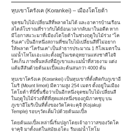
หุบเขาโครังเค (Korankei)
– เมืองโตโยต้า
จุดชมใบไม้เปลี่ยนสีที่พลาดไม่ได้ และอาคารบ้านเรือน
สไตล์โบราณที่ราวกับได้ย้อนเวลากลับมาในอดีต หาก
มีโอกาสแวะมาที่เมืองโตโยต้าในช่วงฤดูใบไม้ร่วง
“
โค
รันเค
”
เป็นอีกหนึ่งสถานที่ชมใบไม้เปลี่ยนสีที่ไม่อยาก
ให้พลาด “โครันเค” เป็นลำธารประมาณ 1 กิโลเมตรใน
แม่น้ำโทโมเอะและตั้งอยู่ในเขตอุทยานแห่งชาติไอจิ
โคเก็น ภาพพื้นหลังที่มีภูเขาและแม่น้ำที่สวยงาม แต่ง
แต้มสีสันด้วยต้นเมเปิ้ลและต้นสนกว่า 4000 ต้น
หุบเขาโครังเค
(Korankei)
เป็นหุบเขาที่ตั้งติดกับภูเขาอี
โมริ (Mount Iimori) มีความสูง 254 เมตร ตั้งอยู่ในเมือง
โตโยต้า ที่นี่ขึ้นชื่อว่าเป็นอีกหนึ่งจุดชมใบไม้เปลี่ยนสี
ในฤดูใบไม้ร่วงที่ดีที่สุดแห่งหนึ่งของภูมิภาคชุบุ บน
ภูเขาอีโมริเป็นที่ตั้งของวัดโคจะคุจิ (Kojakuji
Temple) รอบๆวัดเต็มไปด้วยต้นเมเปิ้ล
โดยต้นเมเปิ้ลเหล่านี้เริ่มปลูกโดยเจ้าอาวาสของวัดโค
จาคุจิ มาตั้งแต่ในสมัยเอโดะ ริมแม่น้ำโทโม