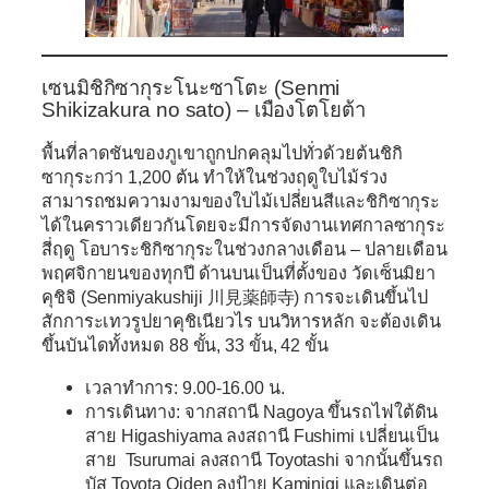
เซนมิชิกิซากุระโนะซาโตะ (Senmi
Shikizakura no sato) – เมืองโตโยต้า
พื้นที่ลาดชันของภูเขาถูกปกคลุมไปทั่วด้วยต้นชิกิ
ซากุระกว่า 1,200 ต้น ทำให้ในช่วงฤดูใบไม้ร่วง
สามารถชมความงามของใบไม้เปลี่ยนสีและชิกิซากุระ
ได้ในคราวเดียวกันโดยจะมีการจัดงานเทศกาลซากุระ
สี่ฤดู โอบาระชิกิซากุระในช่วงกลางเดือน – ปลายเดือน
พฤศจิกายนของทุกปี ด้านบนเป็นที่ตั้งของ วัดเซ็นมิยา
คุชิจิ (Senmiyakushiji 川見薬師寺) การจะเดินขึ้นไป
สักการะเทวรูปยาคุชิเนียวไร บนวิหารหลัก จะต้องเดิน
ขึ้นบันไดทั้งหมด 88 ขั้น, 33 ขั้น, 42 ขั้น
เวลาทำการ:
9.00-16.00 น.
การเดินทาง:
จากสถานี Nagoya ขึ้นรถไฟใต้ดิน
สาย Higashiyama ลงสถานี Fushimi เปลี่ยนเป็น
สาย Tsurumai ลงสถานี Toyotashi จากนั้นขึ้นรถ
บัส Toyota Oiden ลงป้าย Kaminigi และเดินต่อ