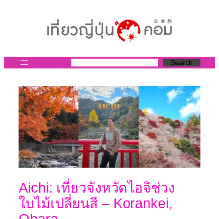
ข้าม
ไป
ยัง
เนื้อหา
Search
Aichi: เที่ยวจังหวัดไอจิช่วง
ใบไม้เปลี่ยนสี – Korankei,
Obara