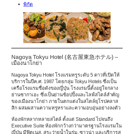
พิกัด
Nagoya Tokyu Hotel (
名古屋東急ホテル)
–
เมืองนาโกย่า
Nagoya Tokyu Hotel โรงแรมหรูระดับ 5 ดาวที่เปิดให้
บริการในปีค.ศ. 1987 โดยกลุ่ม Tokyu Hotels ซึ่งเป็น
เครือโรงแรมชื่อดังของญี่ปุ่น โรงแรมนี้ตั้งอยู่ใจกลาง
ย่านซากาเอะ ซึ่งเป็นย่านช้อปปิ้งและไลฟ์สไตล์สำคัญ
ของเมืองนาโกย่า ภายในตกแต่งในสไตล์ยุโรปคลาส
สิก ผสมผสานความหรูหราและความอบอุ่นอย่างลงตัว
ห้องพักหลากหลายสไตล์ ตั้งแต่ Standard ไปจนถึง
Executive Suite ห้องพักกว้างกว่ามาตรฐานโรงแรมใน
ญี่ปุ่น มีฟิตเนส, สระว่ายน้ำในร่ม, ซาวน่า และบริการส