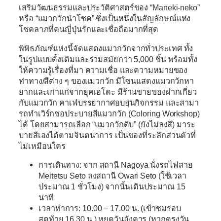
เสริมวัฒนธรรมและประวัติศาสตร์ของ “Maneki-neko”
หรือ “แมวกวักนำโชค” ซึ่งเป็นหนึ่งในสัญลักษณ์แห่ง
โชคลาภที่คนญี่ปุ่นรักและเชื่อถือมากที่สุด
พิพิธภัณฑ์แห่งนี้จัดแสดงแมวกวักจากทั่วประเทศ ทั้ง
ในรูปแบบดั้งเดิมและร่วมสมัยกว่า 5,000 ชิ้น พร้อมทั้ง
ให้ความรู้เรื่องที่มา ความเชื่อ และความหมายของ
ท่าทาง/สีต่าง ๆ ของแมวกวัก มีโซนแสดงแมวกวักหา
ยากและเก่าแก่จากยุคเอโดะ มีร้านขายของฝากเกี่ยว
กับแมวกวัก คาเฟ่บรรยากาศอบอุ่นกิจกรรม และสามา
รถทำเวิร์กชอประบายสีแมวกวัก (Coloring Workshop)
ได้ โดยสามารถเลือก “แมวกวักดิบ” (ยังไม่ลงสี) มาระ
บายสีเองได้ตามจินตนาการ เป็นของที่ระลึกส่วนตัวที่
ไม่เหมือนใคร
การเดินทาง:
จาก สถานี Nagoya
นั่งรถไฟสาย
Meitetsu Seto ลงสถานี Owari Seto (ใช้เวลา
ประมาณ 1 ชั่วโมง) จากนั้นเดินประมาณ 15
นาที
เวลาทำการ:
10.00 – 17.00 น. (เข้าชมรอบ
สุดท้าย 16.30 น.) หยุดวันอังคาร (หากตรงวัน