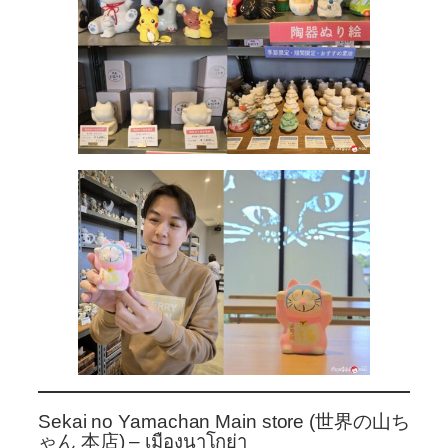
Sekai no Yamachan
Main store (
世界の山ち
ゃん
本店
)
– เมืองนาโกย่า