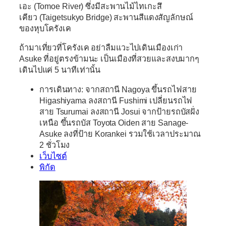
เอะ (Tomoe River) ซึ่งมีสะพานไม้ไทเกะสึ
เคียว (Taigetsukyo Bridge) สะพานสีแดงสัญลักษณ์
ของหุบโครังเค
ถ้ามาเที่ยวที่โครังเค อย่าลืมแวะไปเดินเมืองเก่า
Asuke ที่อยู่ตรงข้ามนะ เป็นเมืองที่สวยและสงบมากๆ
เดินไปแค่ 5 นาทีเท่านั้น
การเดินทาง:
จากสถานี Nagoya ขึ้นรถไฟสาย
Higashiyama ลงสถานี Fushimi เปลี่ยนรถไฟ
สาย Tsurumai ลงสถานี Josui จากป้ายรถบัสฝั่ง
เหนือ ขึ้นรถบัส Toyota Oiden สาย Sanage-
Asuke ลงที่ป้าย Korankei รวมใช้เวลาประมาณ
2 ชั่วโมง
เว็บไซต์
พิกัด