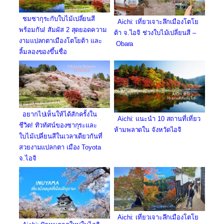
ชมซากุระกับใบไม้เปลี่ยนสี
Aichi: เที่ยวเจาะลึกเมืองโตโย
พร้อมกัน! สัมผัส 2 สุดยอดความ
ต้า จ.ไอจิ ช่วงใบไม้เปลี่ยนสี –
งามแปลกตาเมืองโตโยต้า และ
Obara
ลิ้มลองของขึ้นชื่อ
อยากไปเห็นให้ได้สักครั้งใน
Aichi: แนะนำ 10 สถานที่เที่ยว
ชีวิต! ทิวทัศน์ของซากุระและ
ห้ามพลาดใน จังหวัดไอจิ
ใบไม้เปลี่ยนสีในเวลาเดียวกันที่
สวยงามแปลกตา เมือง Toyota
จ.ไอจิ
Aichi: เที่ยวเจาะลึกเมืองโตโย