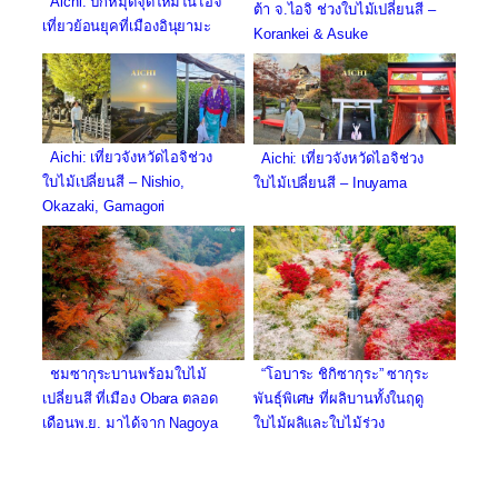
Aichi: ปักหมุดจุดใหม่ในไอจิ
ต้า จ.ไอจิ ช่วงใบไม้เปลี่ยนสี –
เที่ยวย้อนยุคที่เมืองอินุยามะ
Korankei & Asuke
Aichi: เที่ยวจังหวัดไอจิช่วง
Aichi: เที่ยวจังหวัดไอจิช่วง
ใบไม้เปลี่ยนสี – Nishio,
ใบไม้เปลี่ยนสี – Inuyama
Okazaki, Gamagori
ชมซากุระบานพร้อมใบไม้
“โอบาระ ชิกิซากุระ” ซากุระ
เปลี่ยนสี ที่เมือง Obara ตลอด
พันธุ์พิเศษ ที่ผลิบานทั้งในฤดู
เดือนพ.ย. มาได้จาก Nagoya
ใบไม้ผลิและใบไม้ร่วง