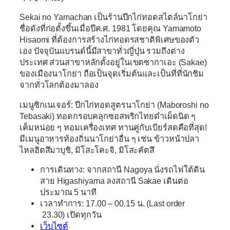
Sekai no Yamachan เป็นร้านปีกไก่ทอดสไตล์นาโกย่า
ชื่อดังที่ก่อตั้งขึ้นเมื่อปีค.ศ. 1981 โดยคุณ Yamamoto
Hisaomi ที่ต้องการสร้างไก่ทอดรสชาติพิเศษของตัว
เอง ปัจจุบันแบรนด์นี้มีสาขาทั่วญี่ปุ่น รวมถึงต่าง
ประเทศ ส่วนสาขาหลักตั้งอยู่ในเขตซากาเอะ (Sakae)
ของเมืองนาโกย่า ถือเป็นจุดเริ่มต้นและเป็นที่ที่นักชิม
จากทั่วโลกต้องมาลอง
เมนูซิกเนเจอร์: ปีกไก่ทอดสูตรนาโกย่า (Maboroshi no
Tebasaki) ทอดกรอบคลุกซอสพริกไทยดำเผ็ดนิด ๆ
เค็มหน่อย ๆ หอมเครื่องเทศ ทานคู่กับเบียร์สดคือที่สุด!
มีเมนูอาหารท้องถิ่นนาโกย่าอื่น ๆ เช่น ข้าวหน้าปลา
ไหลฮิตสึมาบุชิ, มิโสะโคะจิ, มิโสะคัตสึ
การเดินทาง:
จากสถานี Nagoya
นั่งรถไฟใต้ดิน
สาย Higashiyama ลงสถานี Sakae เดินต่อ
ประมาณ 5 นาที
เวลาทำการ:
17.00 – 00.15 น. (Last order
23.30) เปิดทุกวัน
เว็บไซต์