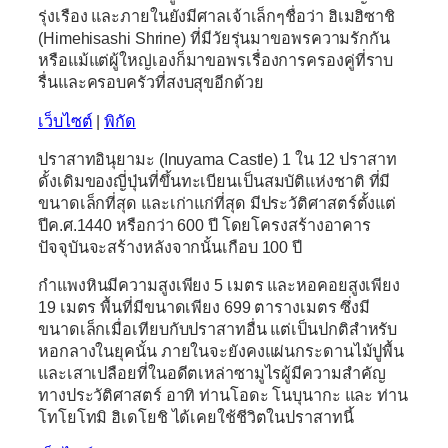
รุ่งเรือง และภายในยังมีศาลเจ้าเล็กๆชื่อว่า
ฮิเมฮิซาชิ
(Himehisashi Shrine)
ที่มีวัยรุ่นมาขอพรความรักกัน
หรือแม้แต่ผู้ใหญ่เองก็มาขอพรเรื่องการครองคู่ที่ราบ
รื่นและครอบครัวที่สงบสุขอีกด้วย
เว็บไซต์
|
พิกัด
ปราสาทอินุยามะ (Inuyama
Castle)
1 ใน 12 ปราสาท
ดั้งเดิมของญี่ปุ่นที่ขึ้นทะเบียนเป็นสมบัติแห่งชาติ ที่มี
ขนาดเล็กที่สุด และเก่าแก่ที่สุด มีประวัติศาสตร์ตั้งแต่
ปีค.ศ.1440 หรือกว่า 600 ปี โดยโครงสร้างอาคาร
ปัจจุบันจะสร้างหลังจากนั้นเกือบ 100 ปี
กำแพงหินมีความสูงเพียง 5 เมตร และหอคอยสูงเพียง
19 เมตร พื้นที่มีขนาดเพียง 699 ตารางเมตร ซึ่งมี
ขนาดเล็กเมื่อเทียบกับปราสาทอื่น แต่เป็นปกติสำหรับ
หอกลางในยุคนั้น ภายในจะยังคงแผ่นกระดานไม้ปูพื้น
และเสาเปลือยที่ในอดีตเหล่าซามูไรผู้มีความสำคัญ
ทางประวัติศาสตร์ อาทิ ท่านโอดะ โนบุนากะ และ ท่าน
โทโยโทมิ ฮิเดโยชิ ได้เคยใช้ชีวิตในปราสาทนี้