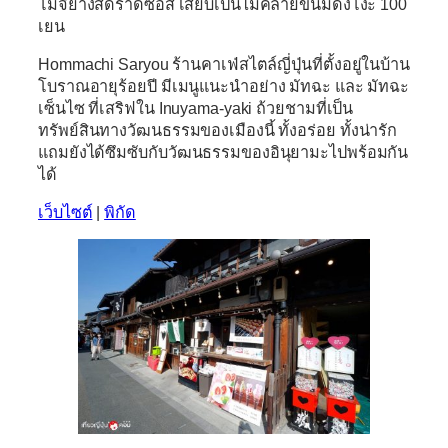
โมจิย่างสดราดซอส เสียบเป็นไม้คล้ายขนมดังโงะ 100
เยน
Hommachi Saryou
ร้านคาเฟ่สไตล์ญี่ปุ่นที่ตั้งอยู่ในบ้าน
โบราณอายุร้อยปี มีเมนูแนะนำอย่าง มัทฉะ และ มัทฉะ
เซ็นไซ ที่เสริฟใน Inuyama-yaki ถ้วยชามที่เป็น
ทรัพย์สินทางวัฒนธรรมของเมืองนี้ ทั้งอร่อย ทั้งน่ารัก
แถมยังได้ซึมซับกับวัฒนธรรมของอินุยามะไปพร้อมกัน
ได้
เว็บไซต์
|
พิกัด