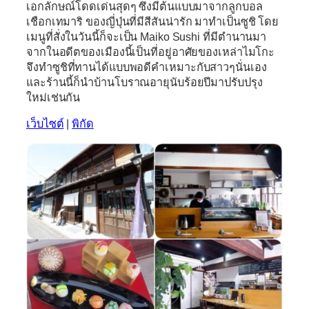
เอกลักษณ์โดดเด่นสุดๆ ซึ่งมีต้นแบบมาจากลูกบอล
เชือกเทมาริ ของญี่ปุ่นที่มีสีสันน่ารัก มาทำเป็นซูชิ โดย
เมนูที่สั่งในวันนี้ก็จะเป็น Maiko Sushi ที่มีตำนานมา
จากในอดีตของเมืองนี้เป็นที่อยู่อาศัยของเหล่าไมโกะ
จึงทำซูชิที่ทานได้แบบพอดีคำเหมาะกับสาวๆนั่นเอง
และร้านนี้ก็นำบ้านโบราณอายุนับร้อยปีมาปรับปรุง
ใหม่เช่นกัน
เว็บไซต์
|
พิกัด