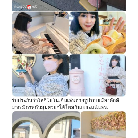
รับประกันว่าใส่กิโมโนเดินเล่นถ่ายรูปรอบเมืองคือดี
มาก มีภาพกับมุมสวยๆให้โพสกันเยอะแน่นอน