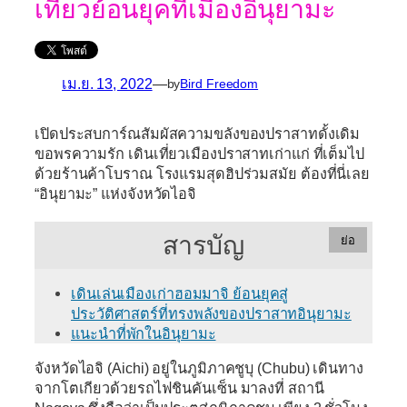
เที่ยวย้อนยุคที่เมืองอินุยามะ
เม.ย. 13, 2022
—
by
Bird Freedom
เปิดประสบการ์ณสัมผัสความขลังของปราสาทดั้งเดิม
ขอพรความรัก เดินเที่ยวเมืองปราสาทเก่าแก่ ที่เต็มไป
ด้วยร้านค้าโบราณ โรงแรมสุดฮิปร่วมสมัย ต้องที่นี่เลย
“อินุยามะ” แห่งจังหวัดไอจิ
สารบัญ
ย่อ
เดินเล่นเมืองเก่าฮอมมาจิ ย้อนยุคสู่
ประวัติศาสตร์ที่ทรงพลังของปราสาทอินุยามะ
แนะนำที่พักในอินุยามะ
จังหวัดไอจิ (Aichi)
อยู่ในภูมิภาคชูบุ (Chubu) เดินทาง
จากโตเกียวด้วยรถไฟชินคันเซ็น มาลงที่
สถานี