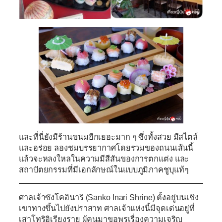
และที่นี่ยังมีร้านขนมอีกเยอะมาก ๆ ซึ่งทั้งสวย มีสไตล์
และอร่อย ลองชมบรรยากาศโดยรวมของถนนเส้นนี้
แล้วจะหลงใหลในความมีสีสันของการตกแต่ง และ
สถาปัตยกรรมที่มีเอกลักษณ์ในแบบภูมิภาคชูบุแท้ๆ
ศาลเจ้าซังโคอินาริ (Sanko Inari Shrine)
ตั้งอยู่บนเชิง
เขาทางขึ้นไปยังปราสาท ศาลเจ้าแห่งนี้มีจุดเด่นอยู่ที่
เสาโทริอิเรียงราย ผู้คนมาขอพรเรื่องความเจริญ