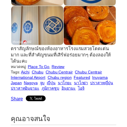
ตราสัญลักษณ์ของห้องอาหารโรงแรมสวยโดดเด่น
มาก และที่สำคัญขนมที่เสิร์ฟอร่อยมากๆ ต้องลองให้
ได้นะคะ
หมวดหมู่:
Place To Go
, 
Review
Tags:
Aichi
Chubu
Chubu Centrair
Chubu Centrair
International Airport
Chubu region
Featured
Inuyama
Japan
Nagoya
จูบุ
ญี่ปุ่น
นาโกยะ
นาโกย่า
ปราสาทญี่ปุ่น
ปราสาทอินุยามะ
ภูมิภาคชูบุ
อินุยามะ
ไอจิ
Share
คุณอาจสนใจ