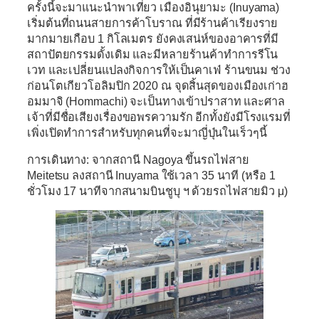
ครั้งนี้จะมาแนะนำพาเที่ยว
เมืองอินุยามะ (Inuyama
)
เริ่มต้นที่ถนนสายการค้าโบราณ ที่มีร้านค้าเรียงราย
มากมายเกือบ 1 กิโลเมตร ยังคงเสน่ห์ของอาคารที่มี
สถาปัตยกรรมดั้งเดิม และมีหลายร้านค้าทำการรีโน
เวท และเปลี่ยนแปลงกิจการให้เป็นคาเฟ่ ร้านขนม ช่วง
ก่อนโตเกียวโอลิมปิก 2020 ณ จุดสิ้นสุดของเมืองเก่าฮ
อมมาจิ (Hommachi) จะเป็นทางเข้าปราสาท และศาล
เจ้าที่มีชื่อเสียงเรื่องขอพรความรัก อีกทั้งยังมีโรงแรมที่
เพิ่งเปิดทำการสำหรับทุกคนที่จะมาญี่ปุ่นในเร็วๆนี้
การเดินทาง: จากสถานี Nagoya ขึ้นรถไฟสาย
Meitetsu ลงสถานี Inuyama ใช้เวลา 35 นาที (หรือ 1
ชั่วโมง 17 นาทีจากสนามบินชูบุ ฯ ด้วยรถไฟสายมิว μ)