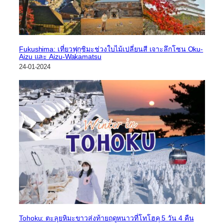
Fukushima: เที่ยวฟุกุชิมะช่วงใบไม้เปลี่ยนสี เจาะลึกโซน Oku-
Aizu และ Aizu-Wakamatsu
24-01-2024
Tohoku: ตะลุยหิมะขาวส่งท้ายฤดูหนาวที่โทโฮคุ 5 วัน 4 คืน