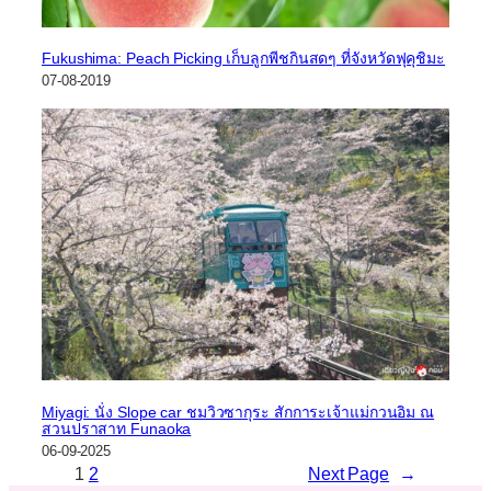
Fukushima: Peach Picking เก็บลูกพีชกินสดๆ ที่จังหวัดฟุคุชิมะ
07-08-2019
Miyagi: นั่ง Slope car ชมวิวซากุระ สักการะเจ้าแม่กวนอิม ณ
สวนปราสาท Funaoka
06-09-2025
1
2
Next Page
→