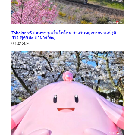
Tohoku: ทริปชมซากุระในโทโฮคุ ช่วงวันหยุดสงกรานต์ (มิ
ยางิ-ฟุคุชิมะ-ยามางาตะ)
08-02-2026