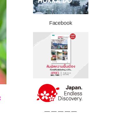
Facebook
ะ
— — — — —