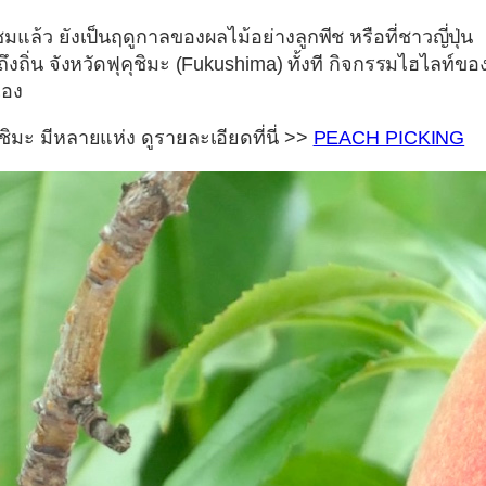
ชมแล้ว ยังเป็นฤดูกาลของผลไม้อย่าง
ลูกพีช
หรือที่ชาวญี่ปุ่น
ึงถิ่น
จังหวัดฟุคุชิมะ (Fukushima)
ทั้งที กิจกรรมไฮไลท์ของท
เอง
ุชิมะ มีหลายแห่ง ดูรายละเอียดที่นี่ >>
PEACH PICKING