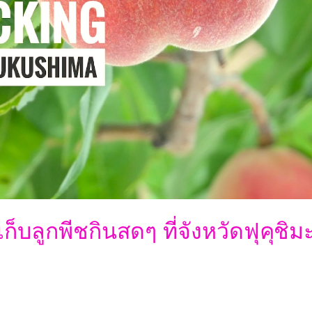
็บลูกพีชกินสดๆ ที่จังหวัดฟุคุชิม