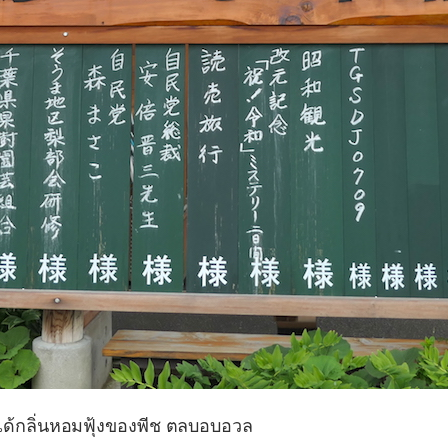
ได้กลิ่นหอมฟุ้งของพีช ตลบอบอวล