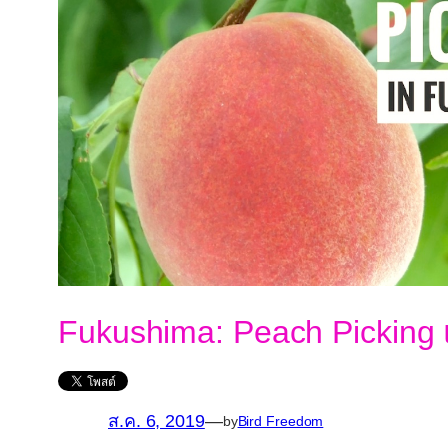
Fukushima: Peach Picking เก
ส.ค. 6, 2019
—
by
Bird Freedom