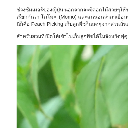
ช่วงซัมเมอร์ของญี่ปุ่น นอกจากจะมีดอกไม้สวยๆให้
เรียกกันว่า
โมโมะ
(Momo)
และแน่นอนว่ามาเยือนถ
นี่ก็คือ
Peach Picking
เ
ก็บลูกพีชกินสดๆจากสวนนั่น
สำหรับสวนที่เปิดให้เข้าไปเก็บลูกพีชได้ในจังหวัดฟุค