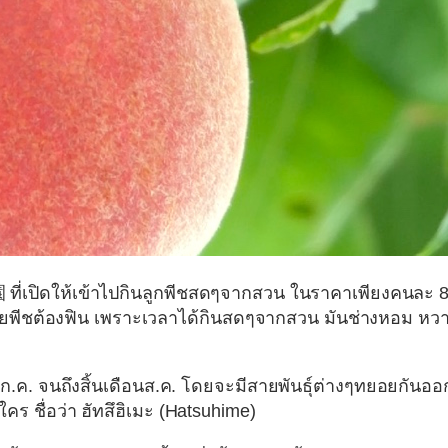
園
ที่เปิดให้เข้าไปกินลูกพีชสดๆจากสวน ในราคาเพียงคนละ 
ี้สายพีชต้องฟิน เพราะเวลาได้กินสดๆจากสวน มันช่างหอม หว
.ค. จนถึงสิ้นเดือนส.ค. โดยจะมีสายพันธุ์ต่างๆทยอยกันออ
ใคร ชื่อว่า
ฮัทสึฮิเมะ (Hatsuhime)