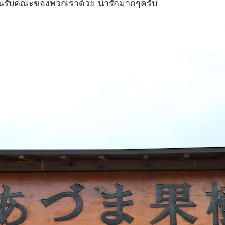
้อนรับคณะของพวกเราด้วย น่ารักมากๆครับ