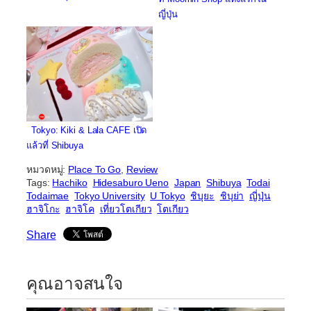
ญี่ปุ่น
Tokyo: Kiki & Lala CAFE เปิด
แล้วที่ Shibuya
หมวดหมู่:
Place To Go
, 
Review
Tags:
Hachiko
Hidesaburo Ueno
Japan
Shibuya
Todai
Todaimae
Tokyo University
U Tokyo
ชิบุยะ
ชิบุย่า
ญี่ปุ่น
ฮาจิโกะ
ฮาจิโค
เที่ยวโตเกียว
โตเกียว
Share
คุณอาจสนใจ