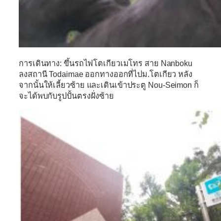
การเดินทาง: ขึ้นรถไฟโตเกียวเมโทร สาย Nanboku
ลงสถานี Todaimae ออกทางออกที่ไปม.โตเกียว หลัง
จากนั้นให้เลี้ยวซ้าย และเดินเข้าประตู Nou-Seimon ก็
จะได้พบกับรูปปั้นตรงฝั่งซ้าย