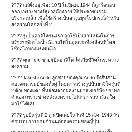
????
แต่ตั้งอยู่เพียง 10 ปี ในปีค.ศ. 1944 ก็ถูกรื้อถอน
ออก เพราะทางรัฐบาลต้องการให้ประชาชนร่วม
บริจาคเหล็ก เพื่อใช้สร้างเป็นอาวุธยุทโธปกรณ์สำหรับ
สงครามโลกครั้งที่ 2
????
รูปปั้นฮาจิโครุ่นแรก ถูกใช้เป็นส่วนหนึ่งในการ
สร้างรถจักรไอน้ำ SL รถไฟในยุคแรกที่เคลื่อนที่โดย
ใช้กลไกของแรงดันไอ
????
คุณ Teru ชายผู้ปั้นฮาจิโค ได้เสียชีวิตในระหว่าง
สงคราม
????
Takeshi Ando ลูกชายของคุณ Ando จึงสืบสาน
ต่อเจตนารมย์ของทั้งคู่ โดยการสร้างรูปปั้นฮาจิโครุ่นที่
2 ด้วยทองแดง ที่หลอมจากผลงานมาสเตอร์พีซของพ่อ
ตัวเอง เพราะช่วงหลังสงคราม ไม่สามารถหาวัสดุใด
มาใช้ได้เลย
????
รูปปั้นรุ่นที่ 2 ถูกเปิดเผยในวันที่ 15 ส.ค. 1948 วัน
ครบรอบการยอมจำนนต่อสงครามของญี่ปุ่น