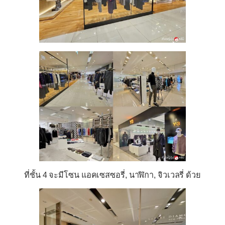
ที่ชั้น 4 จะมีโซน แอคเซสซอรี่, นาฬิกา, จิวเวลรี่ ด้วย