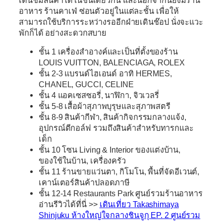
อาหาร ร้านคาเฟ่ ซ่อนตัวอยู่ในแต่ละชั้น เพื่อให้
สามารถใช้บริการระหว่างรออีกฝ่ายเดินช๊อป นั่งจะแวะ
พักก็ได้ อย่างสะดวกสบาย
ชั้น 1 เครื่องสำอางค์และเป็นที่ตั้งของร้าน
LOUIS VUITTON, BALENCIAGA, ROLEX
ชั้น 2-3 แบรนด์ไฮเอนด์ อาทิ HERMES,
CHANEL, GUCCI, CELINE
ชั้น 4 แอคเซสซอรี่, นาฬิกา, จิวเวลรี่
ชั้น 5-8 เสื้อผ้าสุภาพบุรุษและสุภาพสตรี
ชั้น 8-9 สินค้ากีฬา, สินค้ากิจกรรมกลางแจ้ง,
อุปกรณ์ตีกอล์ฟ รวมถึงสินค้าสำหรับทารกและ
เด็ก
ชั้น 10 โซน Living & Interior ของแต่งบ้าน,
ของใช้ในบ้าน, เครื่องครัว
ชั้น 11 ร้านขายแว่นตา, กิโมโน, พื้นที่จัดอีเวนต์,
เคาน์เตอร์สินค้าปลอดภาษี
ชั้น 12-14 Restaurants Park ศูนย์รวมร้านอาหาร
อ่านรีวิวได้ที่นี่ >>
เดินเที่ยว Takashimaya
Shinjuku ห้างใหญ่ใจกลางชินจูกุ EP. 2 ศูนย์รวม