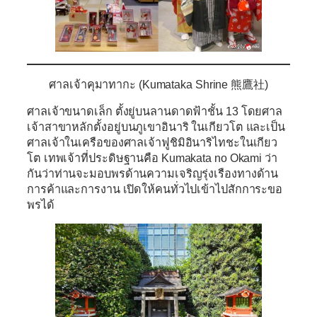
ศาลเจ้าคุมาทากะ (Kumataka Shrine 熊鷹社)
ศาลเจ้าขนาดเล็ก ตั้งยู่บนลานดาดฟ้าชั้น 13 โดยศาล
เจ้าสาขาหลักตั้งอยู่บนภูเขาอินาริ ในเกียวโต และเป็น
ศาลเจ้าในเครือของศาลเจ้าฟูชิมิอินาริไทชะในเกียว
โต เทพเจ้าที่ประดิษฐานคือ Kumakata no Okami ว่า
กันว่าท่านจะมอบพรด้านความเจริญรุ่งเรืองทางด้าน
การค้าและการงาน เปิดให้คนทั่วไปเข้าไปสักการะขอ
พรได้