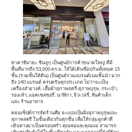
ทาคาชิมายะ ชินจูกุ
เป็นศูนย์การค้าขนาดใหญ่ ที่มี
พื้นที่มากถึง 53,000 ตร.ม. ให้ได้เดินช๊อปกันทั้งหมด 15
ชั้น (รวมชั้นใต้ดิน) เป็นศูนย์รวมแบรนด์เนมชั้นนำ มาก
ถึง 140 แบรนด์ ครบครันทุกประเภท ไม่ว่าจะเป็น
เครื่องสำอางค์,​ เสื้อผ้าสุภาพสตรี-สุภาพบุรุษ, กระเป๋า,
รองเท้า, แอคเซสซอรี่, นาฬิกา, จิวเวลรี่, สินค้าเด็ก
และ ร้านอาหาร
คอนเซ็ปต์การจัดร้านคือ จะแบ่งเป็นฝั่งสุภาพบุรุษและ
สุภาพสตรี ในชั้นเดียวกันทุกชั้น เพื่อให้กลุ่มลูกค้าที่
เดินทางมาเป็นครอบครัว คุณพ่อและคุณแม่ สามารถ
เดินชมสินค้าได้ในชั้นเดียวกัน และนอกจากนี้ยังมีร้าน