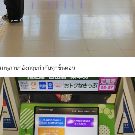
มีเมนูภาษาอังกฤษกำกับทุกขั้นตอน