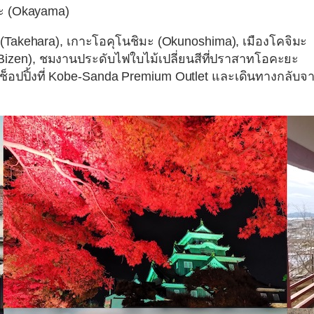
ะ (Okayama)
 (Takehara), เกาะโอคุโนชิมะ (Okunoshima), เมืองโคจิมะ
น (Bizen), ชมงานประดับไฟใบไม้เปลี่ยนสีที่ปราสาทโอคะยะ
ะช็อปปิ้งที่ Kobe-Sanda Premium Outlet และเดินทางกลับจ