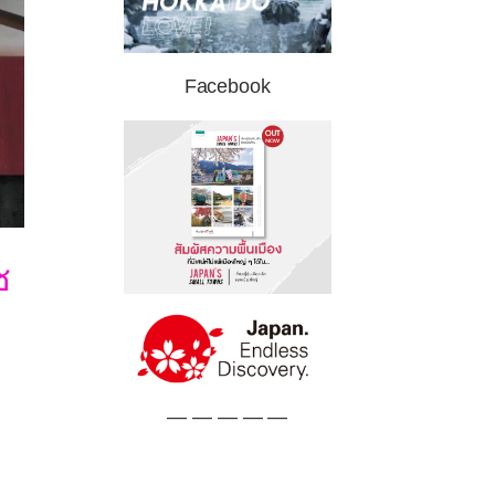
Facebook
ซ
— — — — —