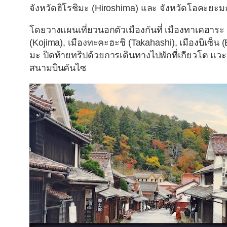
จังหวัดฮิโรชิมะ (Hiroshima)
และ
จังหวัดโอคะยะม
โดยวางแผนเที่ยวนอกตัวเมืองกันที่ เมืองทาเคฮาระ
(Kojima), เมืองทะคะฮะชิ (Takahashi), เมืองบิเซ็
มะ ปิดท้ายทริปด้วยการเดินทางไปพักที่เกียวโต แว
สนามบินคันไซ