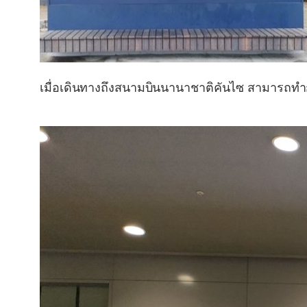
เมื่อเดินทางถึงสนามบินนานาชาติคันไซ สามารถทำก