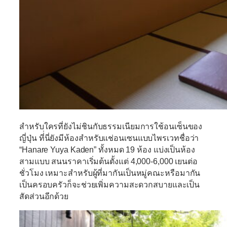
สำหรับใครที่ยังไม่ชินกับธรรมเนียมการใช้อนเซ็นของ
ญี่ปุ่น ที่่นี่ยังมีห้องสำหรับแช่อนเซนแบบไพรเวทชื่อว่า
“
Hanare Yuya Kaden”
ทั้งหมด
19
ห้อง แบ่งเป็นห้อง
สามแบบ สนนราคาเริ่มต้นตั้งแต่
4,000-6,000
เยนต่อ
ชั่วโมง เหมาะสำหรับผู้ที่มากันเป็นหมู่คณะหรือมากัน
เป็นครอบครัวก็จะช่วยเพิ่มความสะดวกสบายและเป็น
สัดส่วนอีกด้วย