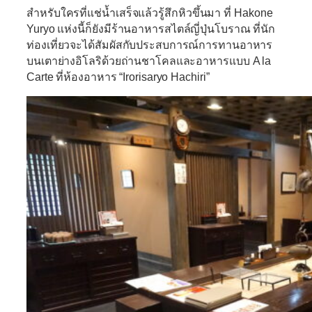
สำหรับใครที่แช่น้ำเสร็จแล้วรู้สึกหิวขึ้นมา ที่
Hakone
Yuryo แห่งนี้
ก็ยังมีร้านอาหารสไตล์ญี่ปุ่นโบราณ ที่นัก
ท่องเที่ยวจะได้สัมผัสกับประสบการณ์การทานอาหาร
บนเตาย่างอิโลริด้วยถ่านชาโคลและอาหารแบบ
A la
Carte
ที่ห้องอาหาร
“
Irorisaryo Hachiri”