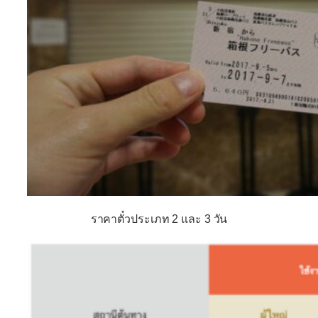
ราคาตั๋วประเภท 2 และ 3 วัน