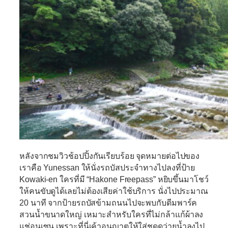
หลังจากชมวิวช้อปปิ้งกันเรียบร้อย จุดหมายต่อไปของ
เราคือ
Yunessan
ให้นั่งรถบัสประจำทางไปลงที่ป้าย
Kowaki-en
ใครที่มี
“
Hakone Freepass
”
หยิบขึ้นมาโชว์
ให้คนขับดูได้เลยไม่ต้องเสียค่าใช้บริการ นั่งไปประมาณ
20
นาที จากป้ายรถบัส
ข้ามถนนไปจะพบกับตีมพาร์ค
สวนน้ำขนาดใหญ่ เหมาะสำหรับใครที่ไม่กล้าแก้ผ้าลง
แช่อนเซน เพราะที่นี่เค้าอนุญาตให้ใส่ชุดดว่ายน้ำลงไป