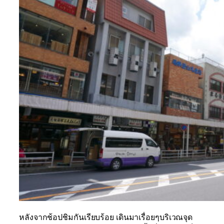
หลังจากช้อปชิมกันเรียบร้อย เดินมาเรื่อยๆบริเวณจุด