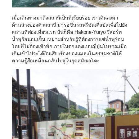
เมื่อเดินทางมาถึงสถานีเป็นที่เรียบร้อย
เราเดินลงมา
ด้านล่างของตัวสถานี มารอขึ้นรถฟรีชัตเติ้ลบัสเพื่อไปยัง
สถานที่ท่องเที่ยวแรก นั่นก็คือ
Hakone-Yuryo
รีสอร์ท
น้ำพุร้อนอนเซ็น เหมาะสำหรับผู้ที่ต้องการแช่น้ำพุร้อน
โดยที่ไม่ต้องเข้าพัก ภายในตกแต่งแบบญี่ปุ่นโบราณเมื่อ
เดินเข้าไปจะได้ยินเสียงร้องของแมลงในธรรมชาติให้
ความรู้สึกเหมือนกลับไปสู่ในยุคสมัยเอโดะ