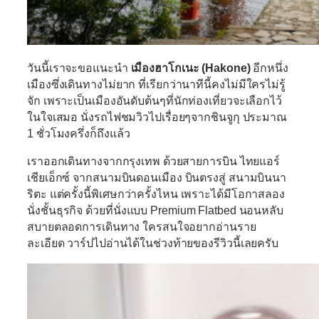
วันนี้เราจะขอแนะนำ
เมืองฮาโกเนะ
(Hakone)
อีกหนึ่ง
เมืองซึ่งเดินทางไม่ยาก ที่เรียกว่านาทีนี้คงไม่มีใครไม่รู้
จัก เพราะเป็นเมืองอันดับต้นๆที่นักท่องเที่ยวจะเลือกไว้
ในใจเสมอ นั่งรถไฟชมวิวไปเรื่อยๆจากชินจูกุ ประมาณ
1 ชั่วโมงครึ่งก็
ถึงแล้ว
เราออกเดินทางจากกรุงเทพ ด้วยสายการบิน
ไทยแอร์
เชียเอ็กซ์
จากสนามบินดอนเมือง บินตรงสู่ สนามบินนา
ริตะ แต่ครั้งนี้พิเศษกว่าครั้งไหน เพราะได้มีโอกาสลอง
นั่งชั้นธุรกิจ ด้วยที่นั่งแบบ
Premium Flatbed
นอนหลับ
สบายตลอดการเดินทาง ใครสนใจอยากอ่านราย
ละเอียด วาร์ปไปอ่านได้ในช่วงท้ายของรีวิวนี้เลยครับ