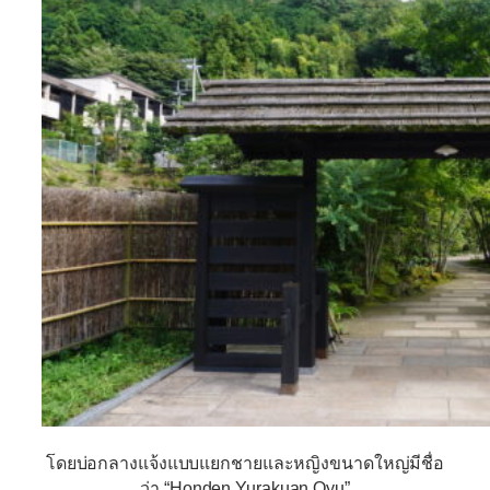
โดยบ่อกลางแจ้งแบบแยกชายและหญิงขนาดใหญ่มีชื่อ
ว่า
“
Honden Yurakuan Oyu”