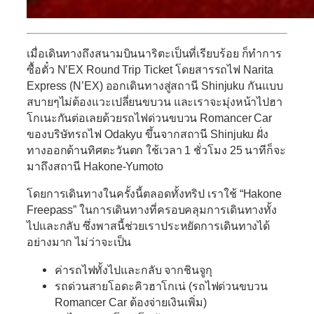
เมื่อเดินทางถึงสนามบินนาริตะเป็นที่เรียบร้อย ก็ทำการ
ซื้อตั๋ว N’EX Round Trip Ticket โดยสารรถไฟ Narita
Express (N’EX) ออกเดินทางสู่สถานี Shinjuku กันแบบ
สบายๆไม่ต้องแวะเปลี่ยนขบวน และเราจะมุ่งหน้าไปฮา
โกเนะกันต่อเลยด้วยรถไฟด่วนขบวน
Romancer Car
ของบริษัทรถไฟ
Odakyu
ขึ้นจากสถานี
Shinjuku
ฝั่ง
ทางออกด้านทิศตะวันตก ใช้เวลา 1 ชั่วโมง 2
5
นาทีก็จะ
มาถึงสถานี
Hakone-Yumoto
โดยการเดินทางในครั้งนี้ตลอดทั้งทริป เราใช้
“
Hakone
Freepass
”
ในการเดินทางที่ครอบคลุมการเดินทางทั้ง
ไปและกลับ ซึ่งพาสนี้ช่วยเราประหยัดการเดินทางได้
อย่างมาก ไม่ว่าจะเป็น
ค่ารถไฟทั้งไปและกลับ จากชินจูกุ
รถด่วนสายโอดะคิวฮาโกเน่
(
รถไฟด่วนขบวน
Romancer Car
ต้องจ่ายเงินเพิ่ม
)