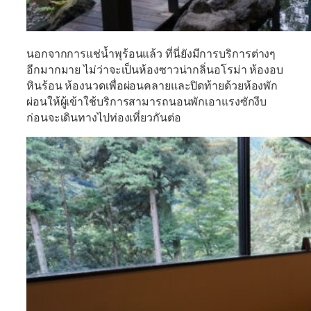
นอกจากการแช่น้ำพุร้อนแล้ว ที่นี่ยังมีการบริการต่างๆ
อีกมากมาย ไม่ว่าจะเป็นห้องซาวน่ากลิ่นอโรม่า ห้องอบ
หินร้อน ห้องนวดเพื่อผ่อนคลายและปิดท้ายด้วยห้องพัก
ผ่อนให้ผู้เข้าใช้บริการสามารถนอนพักเอาแรงซักงีบ
ก่อนจะเดินทางไปท่องเที่ยวกันต่อ