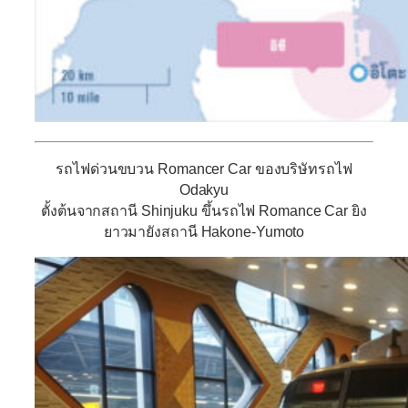
รถไฟด่วนขบวน
Romancer Car
ของบริษัทรถไฟ
Odakyu
ตั้งต้นจากสถานี Shinjuku ขึ้นรถไฟ Romance Car ยิง
ยาวมายังสถานี Hakone-Yumoto