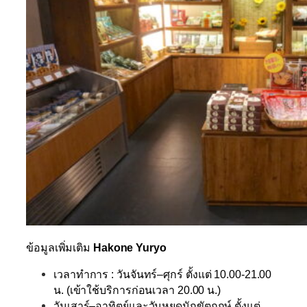
ข้อมูลเพิ่มเติม
Hakone Yuryo
เวลาทำการ
:
วันจันทร์
–
ศุกร์ ตั้งแต่
10.00-21.00
น
. (
เข้าใช้บริการก่อนเวลา
20.00
น
.)
วันเสาร์
–
อาทิตย์และวันหยุดนักขัตฤกษ์ ตั้งแต่