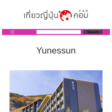
ข้าม
ไป
ยัง
เนื้อหา
Search
Yunessun