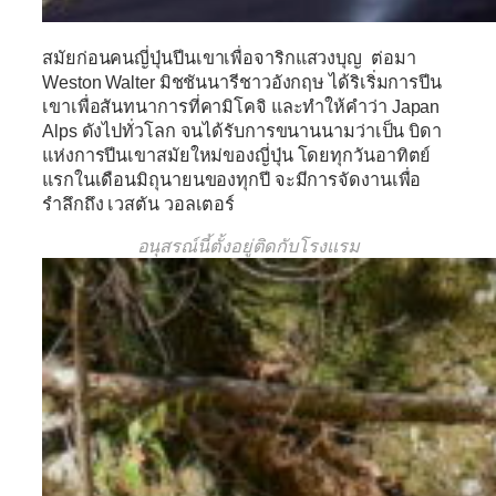
สมัยก่อนคนญี่ปุ่นปีนเขาเพื่อจาริกแสวงบุญ ต่อมา
Weston Walter
มิชชันนารีชาวอังกฤษ ได้ริเริ่มการปีน
เขาเพื่อสันทนาการที่คามิโคจิ และทำให้คำว่า Japan
Alps ดังไปทั่วโลก จนได้รับการขนานนามว่าเป็น บิดา
แห่งการปีนเขาสมัยใหม่ของญี่ปุ่น โดยทุกวันอาทิตย์
แรกในเดือนมิถุนายนของทุกปี จะมีการจัดงานเพื่อ
รำลึกถึง เวสตัน วอลเตอร์
อนุสรณ์นี้ตั้งอยู่ติดกับโรงแรม