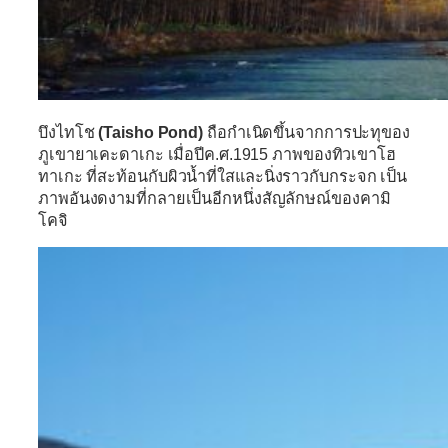
บึงไทโช
(Taisho Pond)
ถือกำเนิดขึ้นจากการปะทุของ
ภูเขายาเคะดาเกะ เมื่อปีค.ศ.1915 ภาพของทิวเขาโฮ
ทาเกะ ที่สะท้อนกับผิวน้ำที่ใสและนิ่งราวกับกระจก เป็น
ภาพอันงดงามที่กลายเป็นอีกหนึ่งสัญลักษณ์ของคามิ
โคจิ