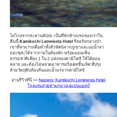
ไม่ไกลจากสะพานคัปปะ เป็นที่พักค้างแรมของเราใน
คืนนี้
Kamikochi
Lemeiesta
Hotel
รีสอร์ทกลางป่า
เขาที่สามารถดื่มด่ำทั้งทิวทัศน์จากภูเขาและแม่น้ำสา
ยอะซุสะได้จากภายในห้องพัก พร้อมออนเซ็น
ธรรมชาติเพียง 1 ใน 2 แห่งของคามิโคจิ ให้ได้ผ่อน
คลาย และต้องไม่พลาดอาหารฝรั่งเศสชั้นเลิศ ที่ปรุง
ด้วยวัตถุดิบท้องถิ่นและน้ำแร่จากคามิโคจิ
อ่านรีวิวที่นี่ >>
Nagano: Kamikochi Lemeiesta Hotel
โรงแรมสวยท่ามกลางเจแปนแอลป์