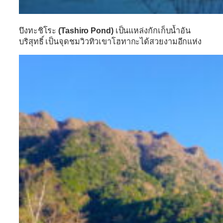
บึงทะชิโระ
(Tashiro Pond)
เป็นแหล่งกักเก็บน้ำอัน
บริสุทธิ์ เป็นจุดชมวิวทิวเขาโฮทากะได้สวยงามอีกแห่ง