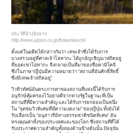
ประวัติอ้างอิงจาก
http://www.alpico.co.jp/th/kamikochi/
ตั้งแต่ในอดีตได้กล่าวกันว่า เทพเจ้าซึ่งได้รับการ
บวงสรวงอยู่ที่ศาลเจ้าโฮทากะ ได้ถูกอัญเชิญมาสถิตอยู่
ที่ยอดเขาโฮทากะ จึงกลายเป็นที่มาของชื่อคามิโคจิ
ซึ่งในภาษาญี่ปุ่นมีความหมายว่า “สถานที่อันศักดิ์สิทธิ์
ซึ่งมีเทพเจ้าสถิตอยู่”
วิวทิวทัศน์อันตระการตาของสถานที่แห่งนี้ได้รับการ
อนุรักษ์คุ้มครองไว้อย่างดีจากทางรัฐในฐานะที่เป็น
สถานที่ที่มีความสำคัญ และได้รับการยกย่องเป็นหนึ่ง
ใน ”จุดชมวิวพิเศษที่มีความงดงาม” ของญี่ปุ่น ทั้งยังได้
รับเลือกเป็น “อนุสาวรีย์ทางธรรมชาติชนิดพิเศษ” อัน
ทรงคุณค่าทั้งของประเทศและของโลก ซึ่งสถานที่ที่ได้
รับประกาศความสำคัญทั้งสองด้านข้างต้นนั้น ปัจจุบัน