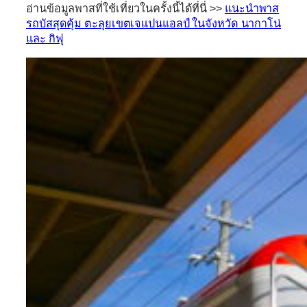
อ่านข้อมูลพาสที่ใช้เที่ยวในครั้งนี้ได้ที่นี่ >>
แนะนำพาส
รถบัสสุดคุ้ม ตะลุยเขตเจแปนแอลป์ ในจังหวัด นากาโน่
และ กิฟุ