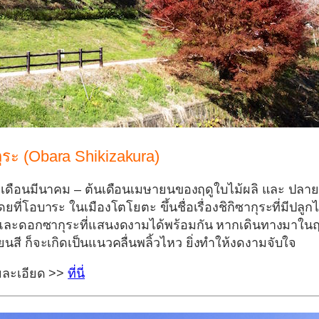
ุระ (Obara Shikizakura)
งกลางเดือนมีนาคม – ต้นเดือนเมษายนของฤดูใบไม้ผลิ และ ปลาย
ี่โอบาระ ในเมืองโตโยตะ ขึ้นชื่อเรื่องชิกิซากุระที่มีปลูกไ
สีและดอกซากุระที่แสนงดงามได้พร้อมกัน หากเดินทางมาในฤ
ยนสี ก็จะเกิดเป็นแนวคลื่นพลิ้วไหว ยิ่งทำให้งดงามจับใจ
ยละเอียด >>
ที่นี่