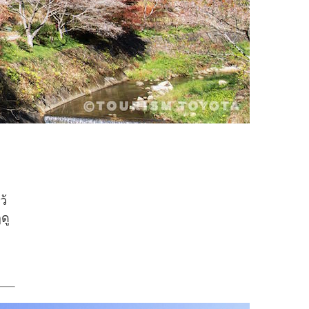
ว้
ดู