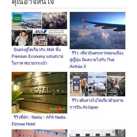
คุณอาจสนใจ
บินตรงสู่โตเกียวกับ ANA ชั้น
รีวิว: เที่ยวบินตรงจากดอนเมือง
Premium Economy แสนสบาย
สู่ญี่ปุ่น บินสบายไปกับ Thai
ในราคาสบายกระเป๋า
AirAsia X
รีวิว เดินทางไปโตเกียวด้วยสาย
การบิน AirJapan
รีวิวที่พัก : Narita ~ APA Narita-
Ekimae Hotel