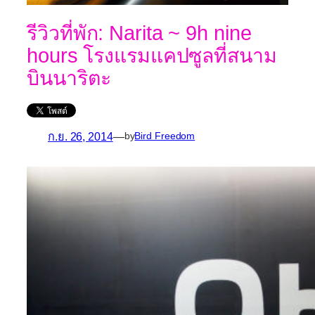
รีวิวที่พัก: Narita ~ 9h nine
hours โรงแรมแคปซูลที่สนาม
บินนาริตะ
ก.ย. 26, 2014
—
by
Bird Freedom