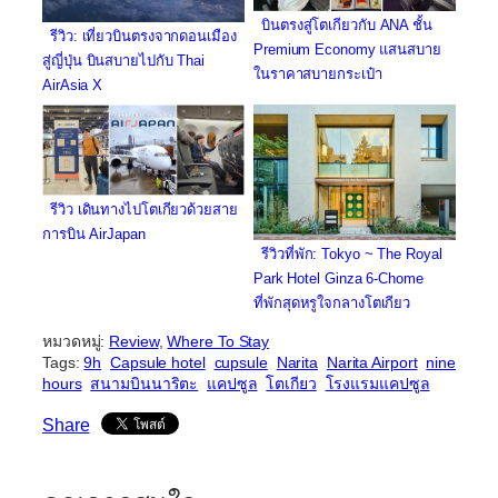
บินตรงสู่โตเกียวกับ ANA ชั้น
รีวิว: เที่ยวบินตรงจากดอนเมือง
Premium Economy แสนสบาย
สู่ญี่ปุ่น บินสบายไปกับ Thai
ในราคาสบายกระเป๋า
AirAsia X
รีวิว เดินทางไปโตเกียวด้วยสาย
การบิน AirJapan
รีวิวที่พัก: Tokyo ~ The Royal
Park Hotel Ginza 6-Chome
ที่พักสุดหรูใจกลางโตเกียว
หมวดหมู่:
Review
, 
Where To Stay
Tags:
9h
Capsule hotel
cupsule
Narita
Narita Airport
nine
hours
สนามบินนาริตะ
แคปซูล
โตเกียว
โรงแรมแคปซูล
Share