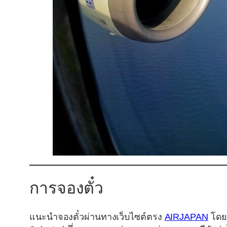
การจองตั๋ว
แนะนำจองตั๋วผ่านทางเว็บไซต์ตรง
AIRJAPAN
โดยห