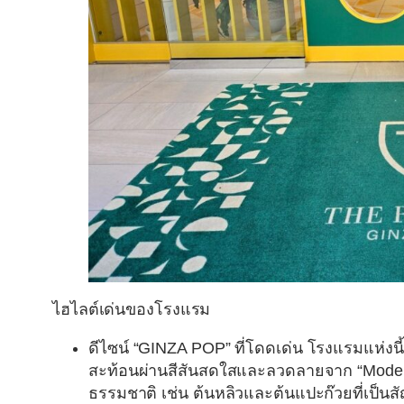
ไฮไลต์เด่นของโรงแรม
ดีไซน์ “GINZA POP” ที่โดดเด่น
โรงแรมแห่งนี้
สะท้อนผ่านสีสันสดใสและลวดลายจาก “Moder
ธรรมชาติ เช่น ต้นหลิวและต้นแปะก๊วยที่เป็น