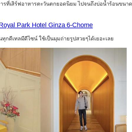
หารที่เสิร์ฟอาหารตะวันตกยอดนิยม ไปจนถึงบ่อน้ำร้อนขนา
Royal Park Hotel Ginza 6-Chome
นทุกดีเทลมีดีไซน์ ใช้เป็นมุมถ่ายรูปสวยๆได้เยอะเลย