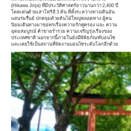
(Hikawa Jinja)
ที่มีประวัติศาสตร์ยาวนานกว่า 2,400 ปี
โดดเด่นด้วยเสาโทริอิ 3 ต้น ที่ตั้งระหว่างทางเดินอัน
แสนร่มรื่นย์ ปกคลุมด้วยต้นไม้ใหญ่ตลอดทาง ผู้คน
นิยมเดินทางมาขอพรเรื่
องความรักคู่ครอง และ ความ
อุดมสมบูรณ์ ค้าขายร่ำรวย ความเจริญรุ่งเรืองของ
ประเท
ศชาติ นอกจากนี้ภายในยังมีพิพิธภัณฑ์บอนไซ
และเคยใช้เป็นสถานที่จัดงานบอนไซระดับโลกอีกด้วย