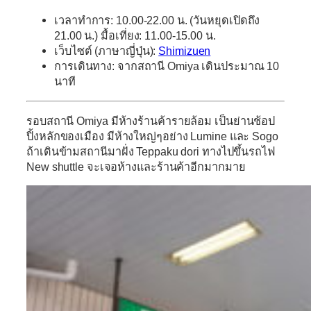
เวลาทำการ: 10.00-22.00 น. (วันหยุดเปิดถึง
21.00 น.) มื้อเที่ยง: 11.00-15.00 น.
เว็บไซต์ (ภาษาญี่ปุ่น):
Shimizuen
การเดินทาง: จากสถานี Omiya เดินประมาณ 10
นาที
รอบสถานี
Omiya
มีห้างร้านค้ารายล้อม เป็นย่านช้อป
ปิ้งหลักของเมือง มีห้างใหญ่ๆอย่าง Lumine และ Sogo
ถ้าเดินข้ามสถานีมาฝั่ง Teppaku dori ทางไปขึ้นรถไฟ
New shuttle
จะเจอห้างและร้านค้าอีกมากมาย