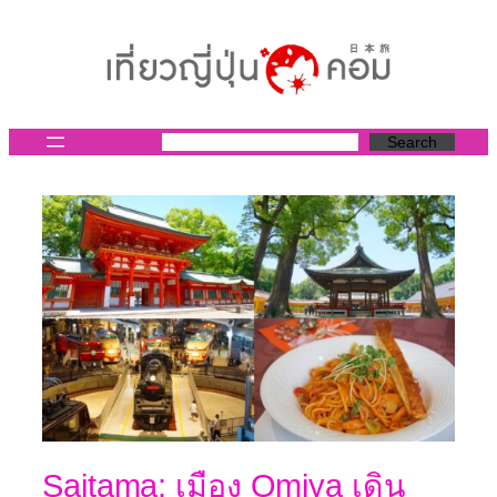
ข้าม
ไป
ยัง
เนื้อหา
Search
Saitama: เมือง Omiya เดิน