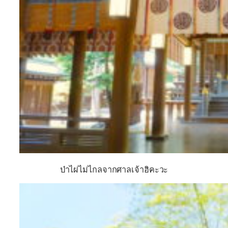
ป่าไผ่ไม่ไกลจากศาลเจ้าฮิคะ
วะ