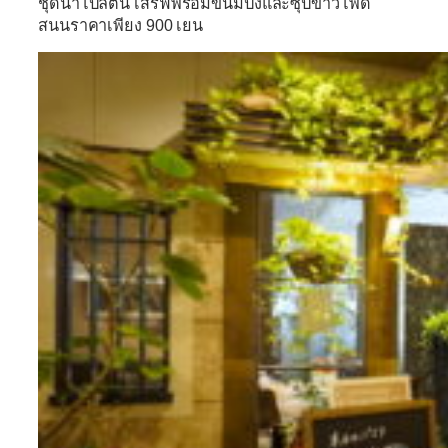
ชุดนาโปลิตัน เสิร์ฟพร้อมขนมปังและซุปข้าวโพด
สนนราคาเพียง 900 เยน