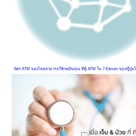
บัตร ATM ของไทยสามารถใช้กดเงินเยน ที่ตู้ ATM ใน 7-Eleven ของญี่ปุ่นไ