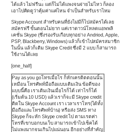
ได้แล้ว ไม่ฟรีนะ แต่ก็ไม่ได้แพงจนจ่ายไม่ไหว ก็ลอง
เอาไปคิดดูว่าคุ้มค่าแค่ไหน จำเป็นสำหรับเราไหม
Skype Account สำหรับคนที่ยังไม่มีก็ไปสมัครได้เลย
สมัครฟรี ขั้นตอนไม่ยาก แค่เราดาวน์โหลดแอพพลิ
เคชั่น Skype (ซึ่งรองรับเกือบทุกอย่าง Andriod, Apple,
PSP, Blackberry, Windows) แล้วก็เข้าไปสมัครสมาชิก
ในนั้น แล้วก็เติม Skype Credit ซึ่งมี 2 แบบ ก็สามารถ
ใช้งานได้เลย
[one_half]
Pay as you go
โทรเมื่อไร ก็หักเครดิตตอนนั้น
เหมือน โทรศัพท์มือถือแบบเติมเงิน ข้อดีของ
แบบนี้คือ เราเติมเงินเมื่อไรก็ได้ เท่าไรก็ได้
(เริ่มต้น 10 USD) แล้วเราก็จะมี Skype credit
ติดใน Skype Account เรา เวลาเราโทร(ได้ทั้ง
มือถือและโทรศัพท์บ้าน) หรือส่ง SMS ทาง
Skype ก็จะหัก Skype credit ไป ตามเรตค่า
โทรที่เขาบอกบนเว็บ สามารถเข้าไปเช็คได้
ไม่แพงมากจนเกินไปแน่นอน อีกอย่างที่สำคัญ