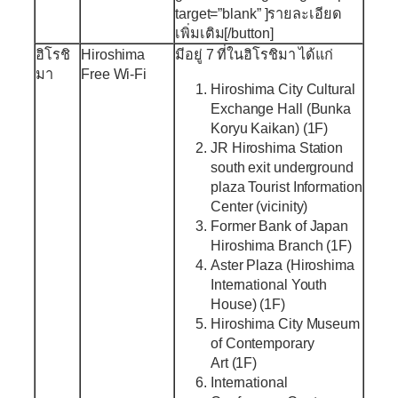
target=”blank” ]รายละเอียด
เพิ่มเติม[/button]
ฮิโรชิ
Hiroshima
มีอยู่ 7 ที่ในฮิโรชิมา ได้แก่
มา
Free Wi-Fi
Hiroshima City Cultural
Exchange Hall (Bunka
Koryu Kaikan) (1F)
JR Hiroshima Station
south exit underground
plaza Tourist Information
Center (vicinity)
Former Bank of Japan
Hiroshima Branch (1F)
Aster Plaza (Hiroshima
International Youth
House) (1F)
Hiroshima City Museum
of Contemporary
Art (1F)
International