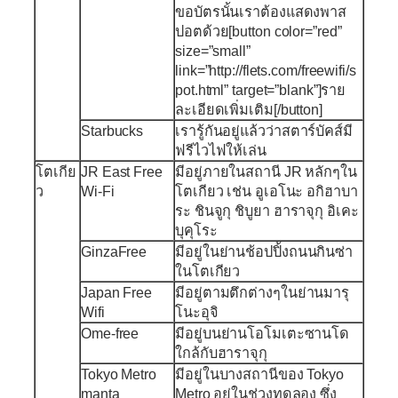
ขอบัตรนั้นเราต้องแสดงพาส
ปอตด้วย[button color=”red”
size=”small”
link=”http://flets.com/freewifi/s
pot.html” target=”blank”]ราย
ละเอียดเพิ่มเติม[/button]
Starbucks
เรารู้กันอยู่แล้วว่าสตาร์บัคส์มี
ฟรีไวไฟให้เล่น
โตเกีย
JR East Free
มีอยู่ภายในสถานี JR หลักๆใน
ว
Wi-Fi
โตเกียว เช่น อูเอโนะ อกิฮาบา
ระ ชินจูกุ ชิบูยา ฮาราจุกุ อิเคะ
บุคุโระ
GinzaFree
มีอยู่ในย่านช้อปปิ้งถนนกินซ่า
ในโตเกียว
Japan Free
มีอยู่ตามตึกต่างๆในย่านมารุ
Wifi
โนะอุจิ
Ome-free
มีอยู่บนย่านโอโมเตะซานโด
ใกล้กับฮาราจุกุ
Tokyo Metro
มีอยู่ในบางสถานีของ Tokyo
manta
Metro อยู่ในช่วงทดลอง ซึ่ง