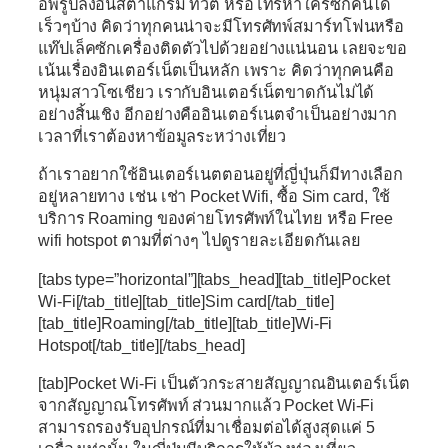
อัพรูปลงอินสตาแกรม ทวีต หรือโทรหาใครซักคนได้
เร็วๆบ้าง คิดว่าทุกคนน่าจะมีโทรศัทพ์สมาร์ทโฟนหรือ
แท๊ปเล็คซักเครื่องติดตัวไปด้วยอย่างแน่นอน เลยจะขอ
เน้นเรื่องอินเตอร์เน็ตเป็นหลัก เพราะ คิดว่าทุกคนคือ
หนุ่มสาวโซเชียว เรากับอินเตอร์เน็ตขาดกันไม่ได้
อย่างสิ้นเชิง อีกอย่างคืออินเตอร์เนตจำเป็นอย่างมาก
เวลาที่เราต้องหาข้อมูลระหว่างเที่ยว
ถ้าเราอยากใช้อินเตอร์เนตตอนอยู่ที่ญี่ปุ่นก็มีทางเลือก
อยู่หลายทาง เช่น เช่า Pocket Wifi, ซื้อ Sim card, ใช้
บริการ Roaming ของค่ายโทรศัพท์ในไทย หรือ Free
wifi hotspot ตามที่ต่างๆ ไปดูรายละเอียดกันเลย
[tabs type=”horizontal”][tabs_head][tab_title]Pocket
Wi-Fi[/tab_title][tab_title]Sim card[/tab_title]
[tab_title]Roaming[/tab_title][tab_title]Wi-Fi
Hotspot[/tab_title][/tabs_head]
[tab]Pocket Wi-Fi เป็นตัวกระสายสัญญาณอินเตอร์เน็ต
จากสัญญาณโทรศัพท์ ส่วนมากแล้ว Pocket Wi-Fi
สามารถรองรับอุปกรณ์ที่มาเชื่อมต่อได้สูงสุดแค่ 5