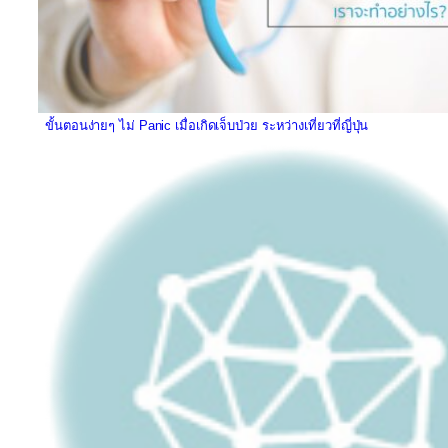
ขั้นตอนง่ายๆ ไม่ Panic เมื่อเกิดเจ็บป่วย ระหว่างเที่ยวที่ญี่ปุ่น