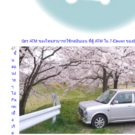
บัตร ATM ของไทยสามารถใช้กดเงินเยน ที่ตู้ ATM ใน 7-Eleven ของญี่ป
ขั้
น
ตอ
นง่
าย
ๆ
ไม่
Pa
nic
เมื่
อ
เกิ
ด