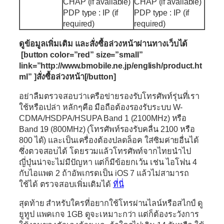
CHAP (if available)
CHAP (if available)
PDP type : IP (if
PDP type : IP (if
required)
required)
ดูข้อมูลเพิ่มเติม และสั่งซื้อล่วงหน้าผ่านทางเว็บได้
[button color=”red” size=”small”
link=”http://www.bmobile.ne.jp/english/product.ht
ml” ]สั่งซื้อล่วงหน้า[/button]
อย่าลืมตรวจสอบว่าเครือข่ายรองรับโทรศัพท์รุ่นที่เรา
ใช้หรือเปล่า หลักๆคือ มือถือต้องรองรับระบบ W-
CDMA/HSDPA/HSUPA Band 1 (2100MHz) หรือ
Band 19 (800MHz) (โทรศัพท์รองรับคลื่น 2100 หรือ
800 ได้) และเป็นเครื่องต้องปลดล็อค ใส่ซิมค่ายอื่นได้
ซึ่งตวจสอบได้ โดยรวมแล้วโทรศัพท์จากไทยนำไป
ญี่ปุ่นน่าจะไม่มีปัญหา แต่ก็มีข้อยกเว้น เช่น ไอโฟน 4
กับไอแพด 2 ถ้าอัพเกรดเป็น iOS 7 แล้วไม่สามารถ
ใช้ได้ ตรวจสอบเพิ่มเติมได้
ที่นี่
สุดท้าย สำหรับใครที่อยากใช้โทรผ่านไลน์หรือสไกป์ ดู
ยูทูป แพคเกจ 1GB ดูจะเหมาะกว่า แต่ก็ต้องระวังการ