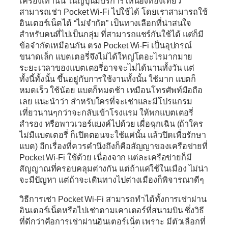
เครื่องเท่านั้น ในญี่ปุ่นมีบริการให้น้องท่องเที่ยว
สามารถเช่า Pocket Wi-Fi ไปใช้ได้ โดยเราสามารถใช้
อินเตอร์เน็ตได้ “ไม่จำกัด” เป็นทางเลือกที่น่าสนใจ
สำหรับคนที่ไปเป็นกลุ่ม ที่สามารถแชร์กันใช้ได้ แต่ก็มี
ข้อจำกัดเหมือนกัน ตรง Pocket Wi-Fi เป็นอุปกรณ์
ขนาดเล็ก แบตเตอรี่จึงไม่ได้ใหญ่โตอะไรมากมาย
ระยะเวลาของแบตเตอรี่อาจจะไม่ได้นานทั้งวัน แต่
ทั้งนี้ทั้งนั้น ขึ้นอยู่กับการใช้งานทั้งนั้น ใช้มาก แบตก็
หมดเร็ว ใช้น้อย แบตก็หมดช้า เหมือนโทรศัพท์มือถือ
เลย แนะนำว่า สำหรับใครที่จะเช่าและมีโปรแกรม
เที่ยวนานๆกว่าจะกลับเข้าโรงแรม ให้พกแบตเตอรี่
สำรอง หรือพาวเวอร์แบงค์ไปด้วย เผื่อฉุกเฉิน (ถ้าใคร
ไม่มีแบตเตอรี่ ก็เปิดตอนจะใช้แค่นั้น แล้วปิดเพื่อรักษา
แบต) อีกเรื่องที่ควรคำนึงถึงก็คือสัญญาของเครือข่ายที่
Pocket Wi-Fi ใช้ด้วย เนื่องจาก แต่ละเครือข่ายก็มี
สัญญาณที่ครอบคลุมต่างกัน แต่ถ้าแค่ใช้ในเมือง ไม่น่า
จะมีปัญหา แต่ถ้าจะเดินทางไปต่างเมืองก็พิจารณาดีๆ
วิธีการเช่า Pocket Wi-Fi สามารถทำได้ทั้งการเช่าผ่าน
อินเตอร์เน็ตหรือไปเช่าตามเคาเตอร์ที่สนามบิน ซึ่งวิธี
ที่ดีกว่าคือการเช่าผ่านอินเตอร์เน็ต เพราะ มีตัวเลือกที่