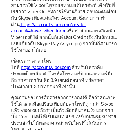
สามารถใช้ Viber โทรออกหาเบอร์โทรศัพท์ได้ หรือที่
เรียกว่า Viber Out ซึ่งการใช้งานก็ง่าย ลักษณะเหมือน
กับ Skype เพียงแค่สมัคร Account ซึ่งสามารถทำ
ผ่าน
https://account.viber.com/create-
account/#have_viber_form
หรือทำผ่านแอพพลิเคชั่น
Viber เองก็ได้ จากนั้นก็แค่ เติม Credit (ซึ่งเป็นลักษณะ
แบบเดียวกับ Skype Pay As you go) จากนั้นก็สามารถ
ใช้โทรออกได้เลย
เช็คเรตราคาค่าโทร
ได้ที่
https://account.viber.com
สำหรับโทรกลับ
ประเทศไทยนั้น ค่าโทรทั้งโทรเบอร์บ้านและเบอร์มือ
ถือ ราคาเท่ากัน คือ 3.9 เซนต์ต่อนาที หรือราคา
ประมาณ 1.3 บาทต่อนาทีเท่านั้น
คุณภาพของการสื่อสารจากการลองใช้ ถือว่าคุณภาพ
ใช้ได้ และเมื่อเปรียบเทียบกับค่าโทรที่ถูกกว่า Skype
แล้ว Viber out ถือว่าเป็นตัวเลือกที่น่าสนใจ นอกจาก
นั้น Credit ยังมีให้เริ่มเติมที่ 4.99 เหรียญสหรัฐ ซึ่งช่วย
ประหยัดไปได้พอสมควรสำหรับใครที่ไม่เน้นการ
โทร [/tab][/tabs]