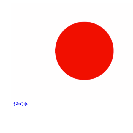
รู้จักญี่ปุ่น