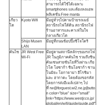
สามารถได้ใช้ได้เฉพาะ
smartphones และต้องลงแอพ
พลิเคชั่น Free manta
เกียว
Kyoto Wifi
มีอยู่ทั่วๆไปตามป้ายรถเมย์
โต
สถานีรถไฟใต้ดิน สถานีรถไฟ
ร้านอาหารและคาเฟ่ในใจ
กลางเกียวโต
Shijo Musen
มีอยู่ที่ถนนช้อปปิ้งชิโจโดริ
LAN
คันไซ
JR West Free
มีอยู่ตามสถานีหลักๆของรถไฟ
Wi-Fi
JR ในภูมิภาคคันไซ รวมถึงชิน
คันเซนสายซันโยที่วิ่งผ่าน เกีย
วโต โอซาก้า ชินโอซาก้า ซาน
โนมิยะ โอกายาม่า ฮิโรชิมา
และ ฮากาตะ โดยต้องขอรหัส
โดยการส่งอีเมล์เปล่าๆ ไป
ที่ rw@forguest.wi2.ne.jp[butto
n color=”blue” size=”small”
link=”https://www.westjr.co.jp/
global/en/wifi/guide/guide.pdf”