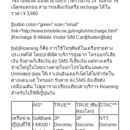
ใช้งานของตัวเองด้วย และถ้าใครไปเกิน 14 วันหรือ ใช้
เน็ตหมดก่อน สามารถเติมเงินหรือ recharge ได้ใน
ราคา￥3,980
[button color=”green” size=”small”
link=”http://www.bmobile.ne.jp/english/recharge.html”
]Recharge B-Mobile Visitor SIM Card[/button][/tab]
[tab]Roaming ก็คือ การใช้โทรศัพท์ในเครือข่ายต่าง
ประเทศได้ โดยปกติมีค่าบริการสูงมาก โทรออกก็เสีย
เงิน รับสายก็เสียเงิน ส่ง SMS ก็เสียเงิน แต่ทางเครือ
ข่ายใหญ่ในไทยบางค่ายก็ออกโปรโมชั่น แพคเกจ
Unlimited data ให้เราเล่นอินเตอร์เน็ตได้ไม่จำกัดใน
ต่างแดน แต่ โทรออก รับสาย ส่ง SMS ยังเสียตัง
เหมือนเดิม ไปดูตารางเปรียบเทียบค่าบริการ Roaming
สำหรับไปใช้ที่ญี่ปุ่นกัน
AIS*
TRUE**
TRUE (ซิม
DTAC***
ท่องโลก)
เครือข่าย
SoftBank
JP
JP
NTT,
ญี่ปุ่นที่ใช้
/ 44020 /
Docomo,
Docomo,
Docomo