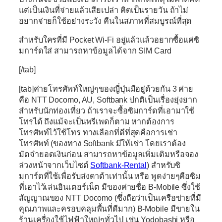
แต่เป็นเงินที่จ่ายแล้วเสียเปล่า คิดเป็นรายวัน ถ้าไม่
อยากจ่ายก็ใช้อย่างระวัง คืนในสภาพที่สมบูรณ์ที่สุด
สำหรับใครที่มี Pocket Wi-Fi อยู่แล้วแล้วอยากซื้อแค่ซิ
มการ์ดใส่ สามารถหาข้อมูลได้จาก SIM Card
[/tab]
[tab]ค่ายโทรศัพท์ใหญ่ๆของญี่ปุ่นมีอยู่ด้วยกัน 3 ค่าย
คือ NTT Docomo, AU, Softbank ปกติเป็นเรื่องยุ่งยาก
สำหรับนักท่องเที่ยว ถ้าเราจะซื้อซิมการ์ดที่เอามาใช้
โทรได้ ถึงแม้จะเป็นพรีเพดก็ตาม หากต้องการ
โทรศัพท์ไว้ใช้โทร ทางเลือกที่ดีที่สุดคือการเช่า
โทรศัพท์ (ของทาง Softbank มีให้เช่า โดยเราต้อง
มัดจำยอดเงินก่อน สามารถหาข้อมูลเพิ่มเติมหรือจอง
ล่วงหน้าจากเว็บไซต์
Softbank-Rental
) สำหรับซิ
มการ์ดที่ใช้เพื่อรับส่งดาต้าเท่านั้น หรือ พูดง่ายๆคือซิม
ที่เอาไว้เล่นอินเตอร์เน็ต มีของค่ายชื่อ B-Mobile ซึ่งใช้
สัญญาณของ NTT Docomo (ซึ่งถือว่าเป็นเครือข่ายที่มี
คุณภาพและครอบคลุมพื้นที่ดีมาก) B-Mobile มีขายใน
ร้านเครื่องใช้ไฟฟ้าใหญ่ๆทั่วไป เช่น Yodobashi หรือ