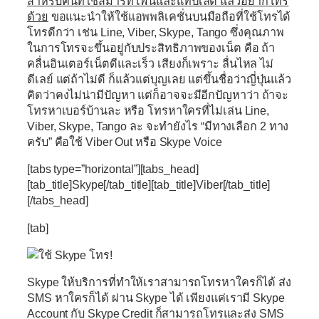
สำหรับคนที่ใช้สมาร์ทโฟนและแท๊ปเลต แล้วอยากโทร
ด้วย
ขอแนะนำให้ใช้แอพพลิเคชั่นบนมือถือที่ใช้โทรได้
โทรดีกว่า เช่น Line, Viber, Skype, Tango ซึ่งคุณภาพ
ในการโทรจะขึ้นอยู่กับประสิทธิภาพของเน็ต คือ ถ้า
คลื่นอินเตอร์เน็ตดีและเร็ว เสียงก็เพราะ ลื่นไหล ไม่
ดีเลย์ แต่ถ้าไม่ดี ก็แล้วแต่บุญเลย แต่ขึ้นชื่อว่าญี่ปุ่นแล้ว
คิดว่าคงไม่น่ามีปัญหา แต่ก็อาจจะมีอีกปัญหาว่า ถ้าจะ
โทรหาเบอร์บ้านละ หรือ โทรหาใครที่ไม่เล่น Line,
Viber, Skype, Tango ละ จะทำยังไร “มีทางเลือก 2 ทาง
ครับ” คือใช้ Viber Out หรือ Skype Voice
[tabs type=”horizontal”][tabs_head]
[tab_title]Skype[/tab_title][tab_title]Viber[/tab_title]
[/tabs_head]
[tab]
Skype ให้บริการที่ทำให้เราสามารถโทรหาใครก็ได้ ส่ง
SMS หาใครก็ได้ ผ่าน Skype ได้ เพียงแค่เรามี Skype
Account กับ Skype Credit ก็สามารถโทรและส่ง SMS