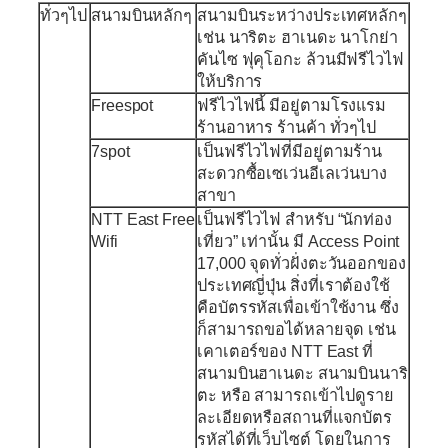
ทั่วๆไป
สนามบินหลักๆ
สนามบินระหว่างประเทศหลักๆ
เช่น นาริตะ ฮาเนดะ นาโกย่า
คันไซ ฟุคุโอกะ ล้วนมีฟรีไวไฟ
ให้บริการ
Freespot
ฟรีไวไฟนี้ มีอยู่ตามโรงแรม
ร้านอาหาร ร้านค้า ทั่วๆไป
7spot
เป็นฟรีไวไฟที่มีอยู่ตามร้าน
สะดวกซื้อเซเว่นอีเลเว่นบาง
สาขา
NTT East Free
เป็นฟรีไวไฟ สำหรับ “นักท่อง
Wifi
เที่ยว” เท่านั้น มี Access Point
17,000 จุดทั่วฝั่งตะวันออกของ
ประเทศญี่ปุ่น สิ่งที่เราต้องใช้
คือบัตรรหัสเพื่อเข้าใช้งาน ซึ่ง
ก็สามารถขอได้หลายจุด เช่น
เคาเตอร์ของ NTT East ที่
สนามบินฮาเนดะ สนามบินนาริ
ตะ หรือ สามารถเข้าไปดูราย
ละเอียดหรือสถานที่แจกบัตร
รหัสได้ที่เว็บไซต์ โดยในการ