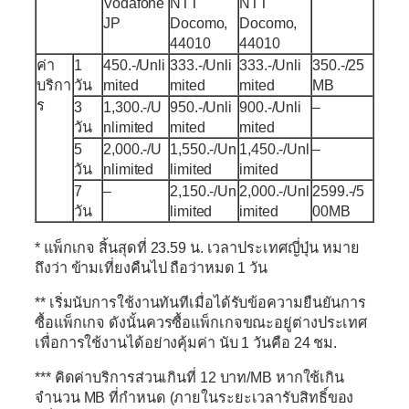
Vodafone
NTT
NTT
JP
Docomo,
Docomo,
44010
44010
ค่า
1
450.-/Unli
333.-/Unli
333.-/Unli
350.-/25
บริกา
วัน
mited
mited
mited
MB
ร
3
1,300.-/U
950.-/Unli
900.-/Unli
–
วัน
nlimited
mited
mited
5
2,000.-/U
1,550.-/Un
1,450.-/Unl
–
วัน
nlimited
limited
imited
7
–
2,150.-/Un
2,000.-/Unl
2599.-/5
วัน
limited
imited
00MB
* แพ็กเกจ สิ้นสุดที่ 23.59 น. เวลาประเทศญี่ปุ่น หมาย
ถึงว่า ข้ามเที่ยงคืนไป ถือว่าหมด 1 วัน
** เริ่มนับการใช้งานทันทีเมื่อได้รับข้อความยืนยันการ
ซื้อแพ็กเกจ ดังนั้นควรซื้อแพ็กเกจขณะอยู่ต่างประเทศ
เพื่อการใช้งานได้อย่างคุ้มค่า นับ 1 วันคือ 24 ชม.
*** คิดค่าบริการส่วนเกินที่ 12 บาท/MB หากใช้เกิน
จำนวน MB ที่กำหนด (ภายในระยะเวลารับสิทธิ์ของ