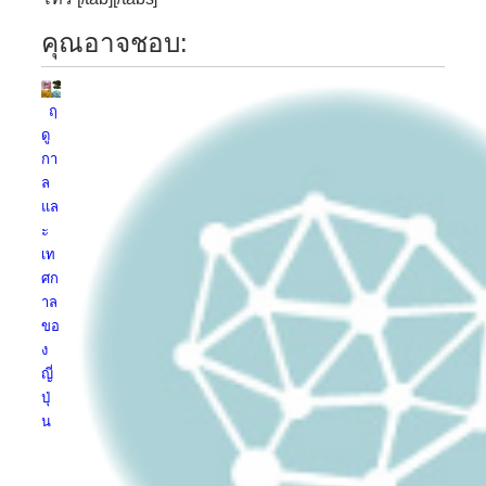
คุณอาจชอบ:
ฤ
ดู
กา
ล
แล
ะ
เท
ศก
าล
ขอ
ง
ญี่
ปุ่
น