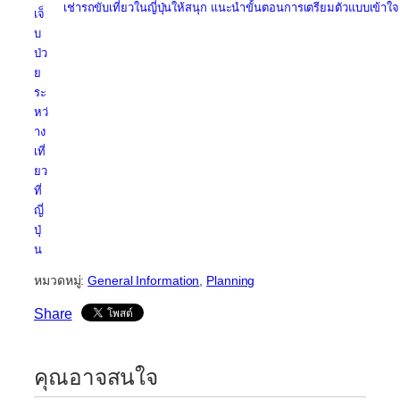
เช่ารถขับเที่ยวในญี่ปุ่นให้สนุก แนะนำขั้นตอนการเตรียมตัวแบบเข้าใจ
เจ็
บ
ป่ว
ย
ระ
หว่
าง
เที่
ยว
ที่
ญี่
ปุ่
น
หมวดหมู่:
General Information
, 
Planning
Share
คุณอาจสนใจ