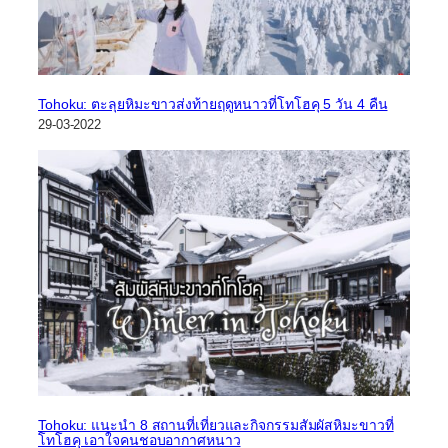
Tohoku: ตะลุยหิมะขาวส่งท้ายฤดูหนาวที่โทโฮคุ 5 วัน 4 คืน
29-03-2022
Tohoku: แนะนำ 8 สถานที่เที่ยวและกิจกรรมสัมผัสหิมะขาวที่
โทโฮคุ เอาใจคนชอบอากาศหนาว