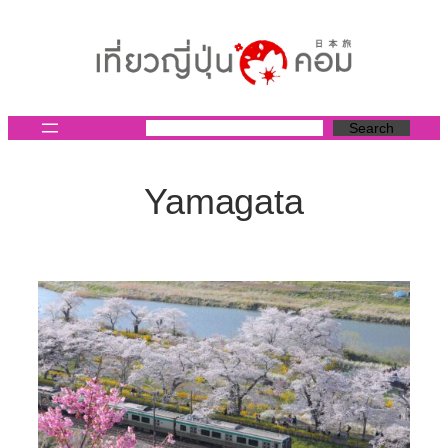
ข้าม
ไป
ยัง
เนื้อหา
Search
Yamagata