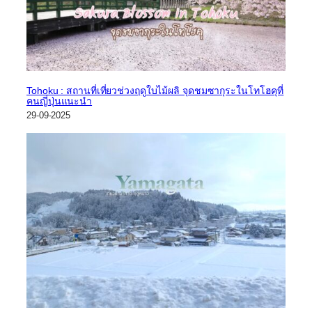
Tohoku : สถานที่เที่ยวช่วงฤดูใบไม้ผลิ จุดชมซากุระในโทโฮคุที่
คนญี่ปุ่นแนะนำ
29-09-2025