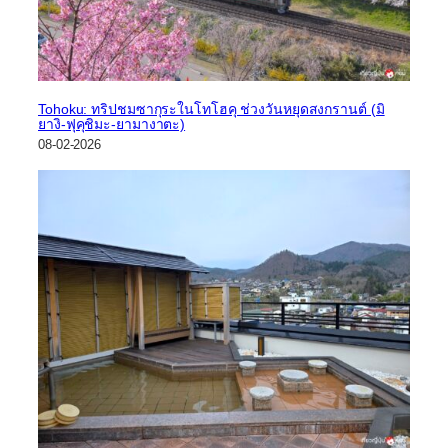
Tohoku: ทริปชมซากุระในโทโฮคุ ช่วงวันหยุดสงกรานต์ (มิ
ยางิ-ฟุคุชิมะ-ยามางาตะ)
08-02-2026