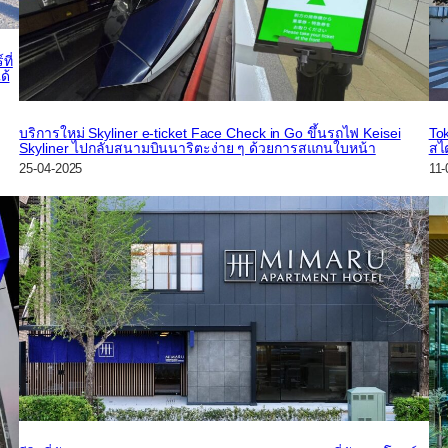
ี่
ด้
บริการใหม่ Skyliner e-ticket Face Check in Go ขึ้นรถไฟ Keisei
Tok
Skyliner ไปกลับสนามบินนาริตะง่าย ๆ ด้วยการสแกนใบหน้า
สไ
25-04-2025
11-