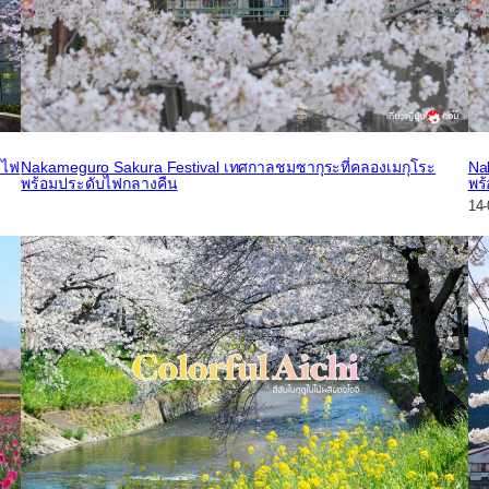
บไฟ
Nakameguro Sakura Festival เทศกาลชมซากุระที่คลองเมกุโระ
Na
พร้อมประดับไฟกลางคืน
พร
14-