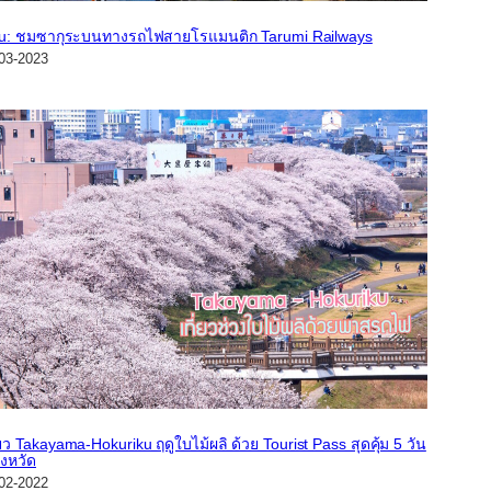
fu: ชมซากุระบนทางรถไฟสายโรแมนติก Tarumi Railways
03-2023
่ยว Takayama-Hokuriku ฤดูใบไม้ผลิ ด้วย Tourist Pass สุดคุ้ม 5 วัน
ังหวัด
02-2022