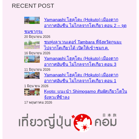
RECENT POST
Yamanashi:โฮคุโตะ (Hokuto) เมืองตาก
อากาศอันซีน ไม่ไกลจากโตเกียว ตอน 2 – จุด
ชมซากุระ
20 มิถุนายน 2026
ชมทุ่งลาเวนเดอร์ Tambara ที่จังหวัดกุนมะ
ไปจากโตเกียวได้ เปิดให้เข้าชมก.ค.
16 มิถุนายน 2026
Yamanashi:โฮคุโตะ (Hokuto) เมืองตาก
อากาศอันซีน ไม่ไกลจากโตเกียว ตอน 3
11 มิถุนายน 2026
Yamanashi:โฮคุโตะ (Hokuto) เมืองตาก
อากาศอันซีน ไม่ไกลจากโตเกียว ตอน 1
1 มิถุนายน 2026
Kyoto: แนะนำ Shimogamo สัมผัสเกียวโตใน
จังหวะที่ช้าลง
17 พฤษภาคม 2026