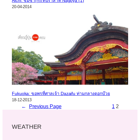
Aichi: ชมซากุระที่ปราสาท Nagoya (1)
20-04-2014
Fukuoka: ขอพรที่ศาลเจ้า Dazaifu ท่ามกลางดอกบ๊วย
18-12-2013
←
Previous Page
1
2
WEATHER