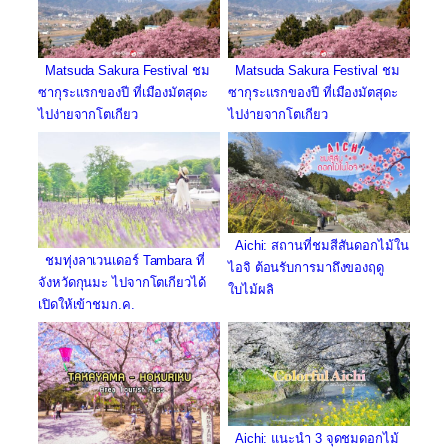
Matsuda Sakura Festival ชม
Matsuda Sakura Festival ชม
ซากุระแรกของปี ที่เมืองมัตสุดะ
ซากุระแรกของปี ที่เมืองมัตสุดะ
ไปง่ายจากโตเกียว
ไปง่ายจากโตเกียว
Aichi: สถานที่ชมสีสันดอกไม้ใน
ชมทุ่งลาเวนเดอร์ Tambara ที่
ไอจิ ต้อนรับการมาถึงของฤดู
จังหวัดกุนมะ ไปจากโตเกียวได้
ใบไม้ผลิ
เปิดให้เข้าชมก.ค.
Aichi: แนะนำ 3 จุดชมดอกไม้