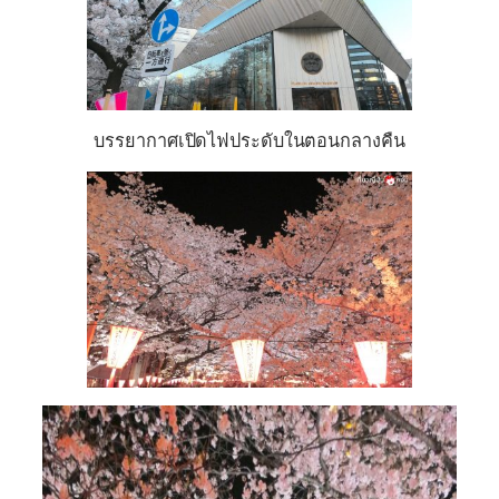
บรรยากาศเปิดไฟประดับในตอนกลางคืน