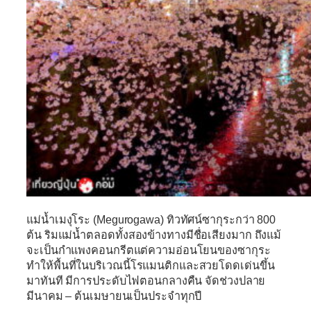
แม่น้ำเมงุโระ (Megurogawa)
ทิวทัศน์ซากุระกว่า 800
ต้น ริมแม่น้ำตลอดทั้งสองข้างทางมีชื่อเสียงมาก ถึงแม้
จะเป็นกำแพงคอนกรีตแต่ความอ่อนโยนของซากุระ
ทำให้พื้นที่ในบริเวณนี้โรแมนติกและสวยโดดเด่นขึ้น
มาทันที มีการประดับไฟตอนกลางคืน จัดช่วงปลาย
มีนาคม – ต้นเมษายนเป็นประจำทุกปี