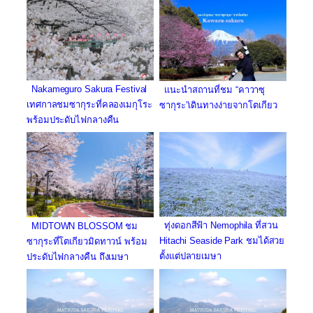
Nakameguro Sakura Festival
แนะนำสถานที่ชม “คาวาซุ
เทศกาลชมซากุระที่คลองเมกุโระ
ซากุระ”เดินทางง่ายจากโตเกียว
พร้อมประดับไฟกลางคืน
ทุ่งดอกสีฟ้า Nemophila ที่สวน
MIDTOWN BLOSSOM ชม
Hitachi Seaside Park ชมได้สวย
ซากุระที่โตเกียวมิดทาวน์ พร้อม
ตั้งแต่ปลายเมษา
ประดับไฟกลางคืน ถึงเมษา