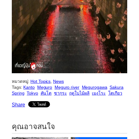
หมวดหมู่:
Hot Topics
, 
News
Tags:
Kanto
Meguro
Meguro river
Megurogawa
Sakura
Spring
Tokyo
คันโต
ซากุระ
ฤดูใบไม้ผลิ
​เมงุโระ
โตเกียว
Share
คุณอาจสนใจ