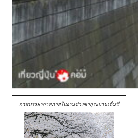
ภาพบรรยากาศภายในงานช่วงซากุระบานเต็มที่