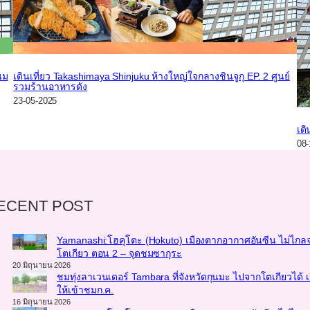
นม
เดินเที่ยว Takashimaya Shinjuku ห้างใหญ่ใจกลางชินจูกุ EP. 2 ศูนย์
รวมร้านอาหารดัง
23-05-2025
เดิ
08-
ECENT POST
Yamanashi:โฮคุโตะ (Hokuto) เมืองตากอากาศอันซีน ไม่ไกล
โตเกียว ตอน 2 – จุดชมซากุระ
20 มิถุนายน 2026
ชมทุ่งลาเวนเดอร์ Tambara ที่จังหวัดกุนมะ ไปจากโตเกียวได้ เ
ให้เข้าชมก.ค.
16 มิถุนายน 2026