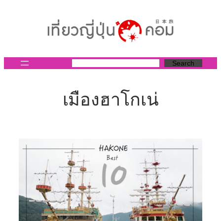
ข้าม
ไป
ยัง
เนื้อหา
Search
เมืองฮาโกเน่