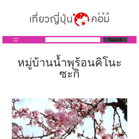
ข้าม
ไป
ยัง
เนื้อหา
Search
หมู่บ้านน้ำพุร้อนคิโนะ
ซะกิ