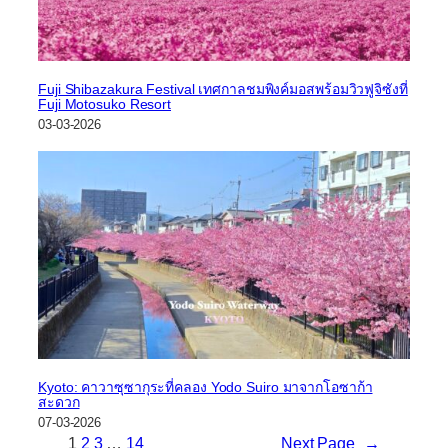
Fuji Shibazakura Festival เทศกาลชมพิงค์มอสพร้อมวิวฟูจิซังที่
Fuji Motosuko Resort
03-03-2026
Kyoto: คาวาซุซากุระที่คลอง Yodo Suiro มาจากโอซาก้า
สะดวก
07-03-2026
1
2
3
…
14
Next Page
→