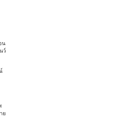
นอน
นว์
ณ์
ส
่าย