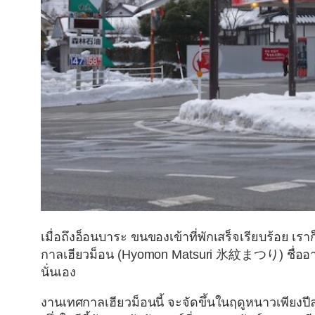
เมื่อถึงอ็อนบาระ ขนของเข้าที่พักเสร็จเรียบร้อย เ
กาลเฮียวม็อน (Hyomon Matsuri 氷紋まつり)
ชื่ออ
นั่นเอง
งานเทศกาลเฮียวม็อนนี้ จะจัดขึ้นในฤดูหนาวเพียงปีละคร