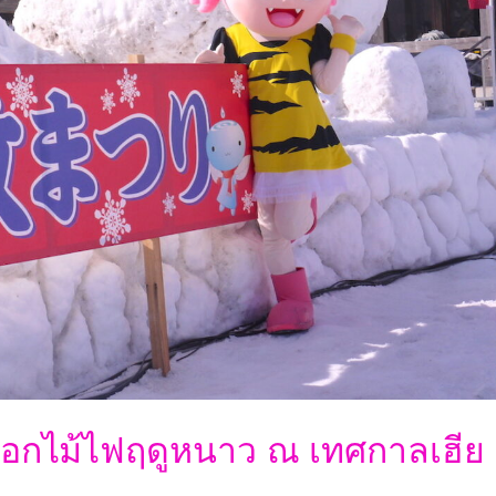
อกไม้ไฟฤดูหนาว ณ เทศกาลเฮีย