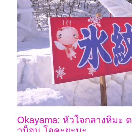
Okayama: หัวใจกลางหิมะ ด
วม็อน โอคะยะมะ