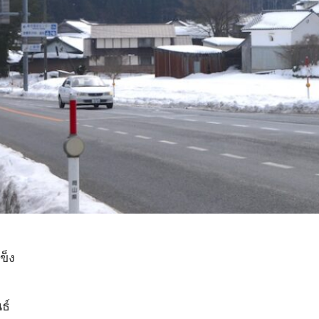
ข็ง
ธ์