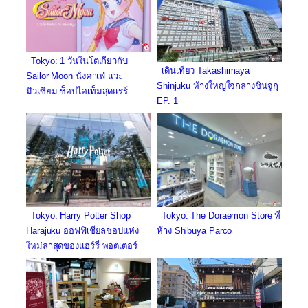
Tokyo: 1 วันในโตเกียวกับ
เดินเที่ยว Takashimaya
Sailor Moon นั่งคาเฟ่ แวะ
Shinjuku ห้างใหญ่ใจกลางชินจูกุ
มิวเซียม ช็อปไอเท็มสุดแรร์
EP. 1
Tokyo: Harry Potter Shop
Tokyo: The Doraemon Store ที่
Harajuku ออฟฟิเชียลชอปแห่ง
ห้าง Shibuya Parco
ใหม่ล่าสุดของแฮร์รี่ พอตเตอร์