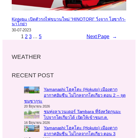
Kintetsu เปิดตัวรถไฟขบวนใหม่ “HINOTORI” วิ่งจาก โอซาก้า-
นาโกย่า
30-07-2023
1
2
3
…
5
Next Page
→
WEATHER
RECENT POST
Yamanashi:โฮคุโตะ (Hokuto) เมืองตาก
อากาศอันซีน ไม่ไกลจากโตเกียว ตอน 2 – จุด
ชมซากุระ
20 มิถุนายน 2026
ชมทุ่งลาเวนเดอร์ Tambara ที่จังหวัดกุนมะ
ไปจากโตเกียวได้ เปิดให้เข้าชมก.ค.
16 มิถุนายน 2026
Yamanashi:โฮคุโตะ (Hokuto) เมืองตาก
อากาศอันซีน ไม่ไกลจากโตเกียว ตอน 3