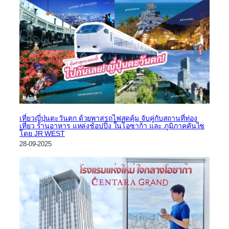
เที่ยวญี่ปุ่นตะวันตก ด้วยพาสรถไฟสุดคุ้ม จับคู่กับสถานที่ท่อง
เที่ยว ร้านอาหาร แหล่งช้อปปิ้ง ในโอซาก้า และ ภูมิภาคคันไซ
โดย JR WEST
28-09-2025