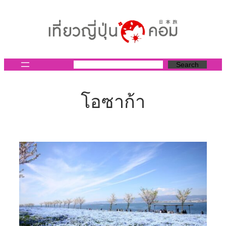
ข้าม
ไป
ยัง
เนื้อหา
Search
โอซาก้า